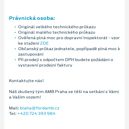
Právnická osoba:
Originál velkého technického průkazu
Originál malého technického průkazu
Ověřená plná moc pro dopravní inspektorát - vzor
ke stažení
ZDE
Občanský průkaz jednatele, popřípadě plná moc k
zastupování
Při prodeji s odpočtem DPH budete požádáni o
vystavení prodejní faktury
Kontaktujte nás!
Náš zkušený tým AMB Praha se těší na setkání s Vámi
a Vaším vozem!
Mail:
blaha@fordamb.cz
Tel:
+420 724 393 984