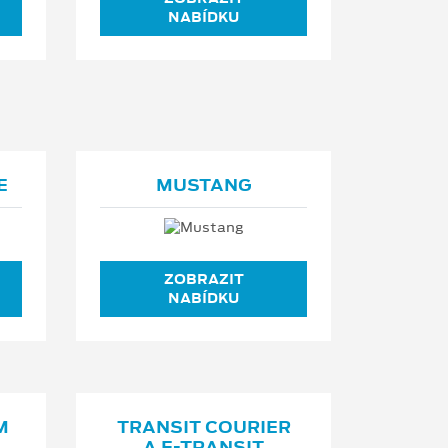
NABÍDKU
E
MUSTANG
ZOBRAZIT
NABÍDKU
M
TRANSIT COURIER
A E⁠-⁠TRANSIT