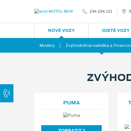
234 234 111
S
NOVÉ VOZY
OJETÉ VOZY
Modely
Zvýhodněná nabídka a financo
ZVÝHOD
PUMA
ZOBRAZIT 2