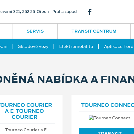
everní 321, 252 25 Ořech - Praha západ
SERVIS
TRANSIT CENTRUM
vání
Skladové vozy
Elektromobilita
Aplikace Ford
NĚNÁ NABÍDKA A FINA
TOURNEO COURIER
TOURNEO CONNE
A E⁠-⁠TOURNEO
COURIER
ZOBRAZIT