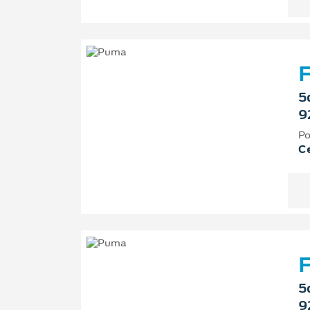
F
5
9
Po
Ce
F
5
9