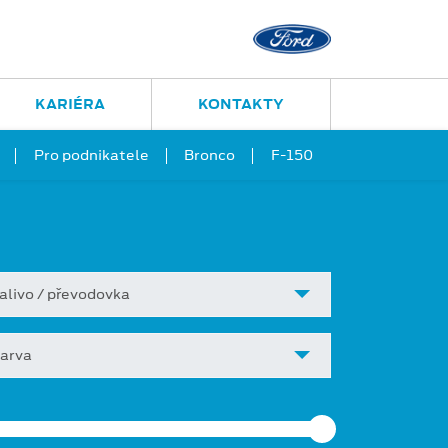
KARIÉRA
KONTAKTY
Pro podnikatele
Bronco
F-150
alivo / převodovka
arva