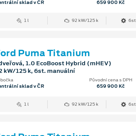
ntrální sklad v ČR
659 900 Kč
1 l
92 kW/125 k
6st
ord Puma Titanium
dveřová, 1.0 EcoBoost Hybrid (mHEV)
2 kW/125 k, 6st. manuální
bočka
Původní cena s DPH
ntrální sklad v ČR
659 900 Kč
1 l
92 kW/125 k
6st