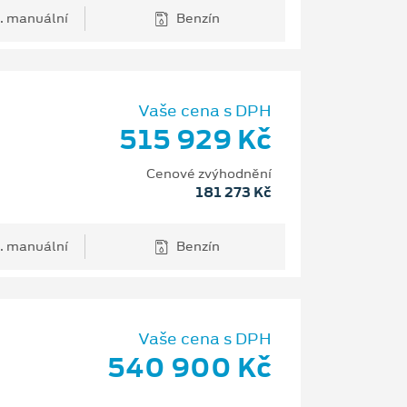
. manuální
Benzín
Vaše cena s DPH
515 929 Kč
Cenové zvýhodnění
181 273 Kč
. manuální
Benzín
Vaše cena s DPH
540 900 Kč