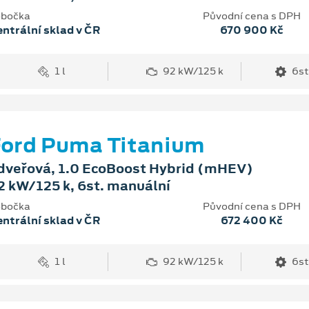
bočka
Původní cena s DPH
ntrální sklad v ČR
670 900 Kč
1 l
92 kW/125 k
6st
ord Puma Titanium
dveřová, 1.0 EcoBoost Hybrid (mHEV)
2 kW/125 k, 6st. manuální
bočka
Původní cena s DPH
ntrální sklad v ČR
672 400 Kč
1 l
92 kW/125 k
6st