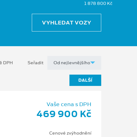
1 878 800 Kč
VYHLEDAT VOZY
ně DPH
Seřadit
DALŠÍ
Vaše cena s DPH
469 900 Kč
Cenové zvýhodnění