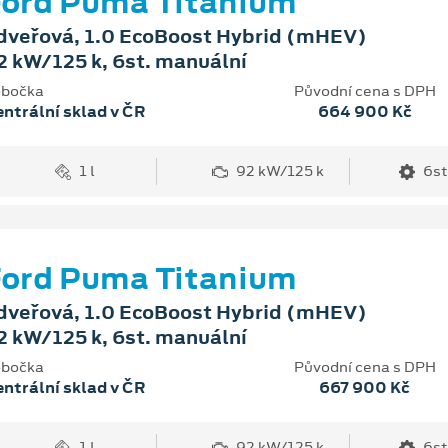
ord Puma Titanium
dveřová, 1.0 EcoBoost Hybrid (mHEV)
2 kW/125 k, 6st. manuální
bočka
Původní cena s DPH
ntrální sklad v ČR
664 900 Kč
1 l
92 kW/125 k
6st
ord Puma Titanium
dveřová, 1.0 EcoBoost Hybrid (mHEV)
2 kW/125 k, 6st. manuální
bočka
Původní cena s DPH
ntrální sklad v ČR
667 900 Kč
1 l
92 kW/125 k
6st