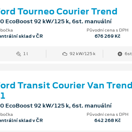
ord Tourneo Courier Trend
.0 EcoBoost 92 kW/125 k, 6st. manuální
bočka
Původní cena s DPH
ntrální sklad v ČR
676 269 Kč
1 l
92 kW/125 k
6st
ord Transit Courier Van Tren
1
.0 EcoBoost 92 kW/125 k, 6st. manuální
bočka
Původní cena s DPH
ntrální sklad v ČR
642 268 Kč