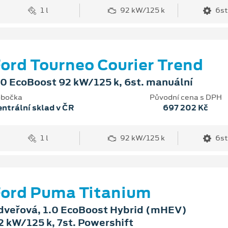
1 l
92 kW/125 k
6st
ord Tourneo Courier Trend
.0 EcoBoost 92 kW/125 k, 6st. manuální
bočka
Původní cena s DPH
ntrální sklad v ČR
697 202 Kč
1 l
92 kW/125 k
6st
ord Puma Titanium
dveřová, 1.0 EcoBoost Hybrid (mHEV)
2 kW/125 k, 7st. Powershift