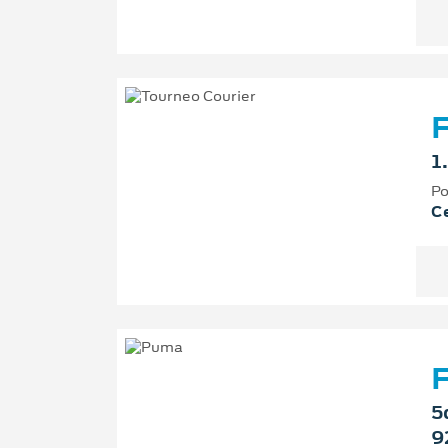
F
1
Po
Ce
F
5
9