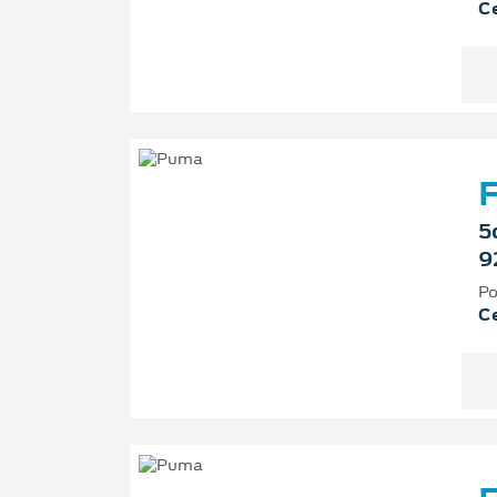
Ce
F
5
9
Po
Ce