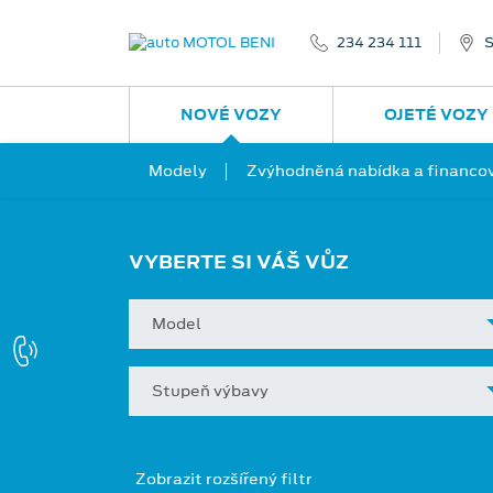
234 234 111
S
NOVÉ VOZY
OJETÉ VOZY
Modely
Zvýhodněná nabídka a financo
VYBERTE SI VÁŠ VŮZ
Model
Stupeň výbavy
Zobrazit rozšířený filtr