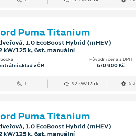
ord Puma Titanium
dveřová, 1.0 EcoBoost Hybrid (mHEV)
2 kW/125 k, 6st. manuální
bočka
Původní cena s DPH
ntrální sklad v ČR
670 900 Kč
1 l
92 kW/125 k
6st
ord Puma Titanium
dveřová, 1.0 EcoBoost Hybrid (mHEV)
2 kW/125 k, 6st. manuální