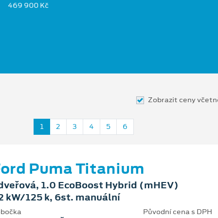
469 900 Kč
Zobrazit ceny včet
1
2
3
4
5
6
ord Puma Titanium
dveřová, 1.0 EcoBoost Hybrid (mHEV)
2 kW/125 k, 6st. manuální
bočka
Původní cena s DPH