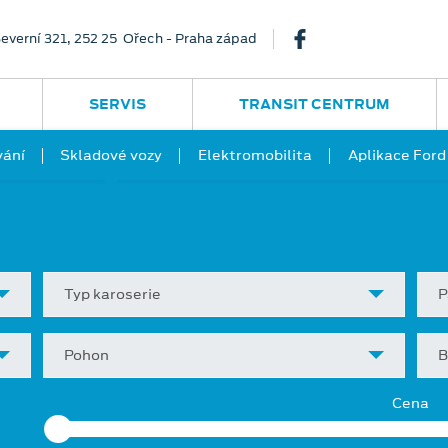
everní 321, 252 25 Ořech - Praha západ
SERVIS
TRANSIT CENTRUM
vání
Skladové vozy
Elektromobilita
Aplikace Ford
Typ karoserie
P
Pohon
B
Cena