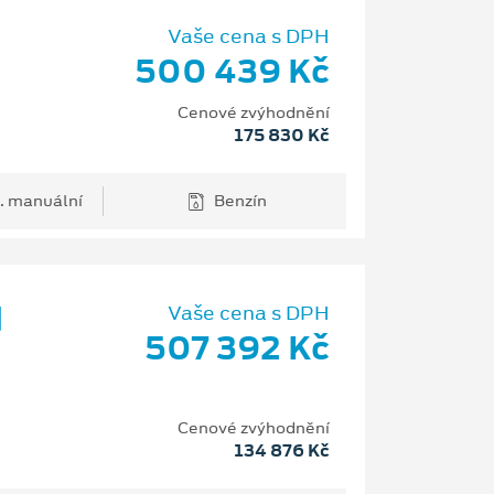
Vaše cena s DPH
500 439 Kč
Cenové zvýhodnění
175 830 Kč
. manuální
Benzín
d
Vaše cena s DPH
507 392 Kč
Cenové zvýhodnění
134 876 Kč