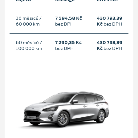
36 měsíců /
7 594,58 Kč
430 793,39
60 000 km
bez DPH
Kč
bez DPH
60 měsíců /
7 290,35 Kč
430 793,39
100 000 km
bez DPH
Kč
bez DPH