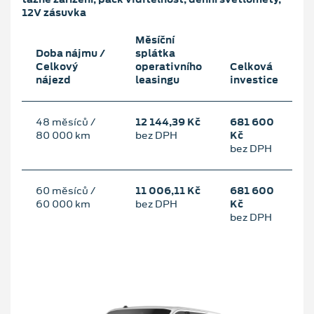
12V zásuvka
Měsíční
Doba nájmu /
splátka
Celkový
operativního
Celková
nájezd
leasingu
investice
48 měsíců /
12 144,39 Kč
681 600
80 000 km
bez DPH
Kč
bez DPH
60 měsíců /
11 006,11 Kč
681 600
60 000 km
bez DPH
Kč
bez DPH