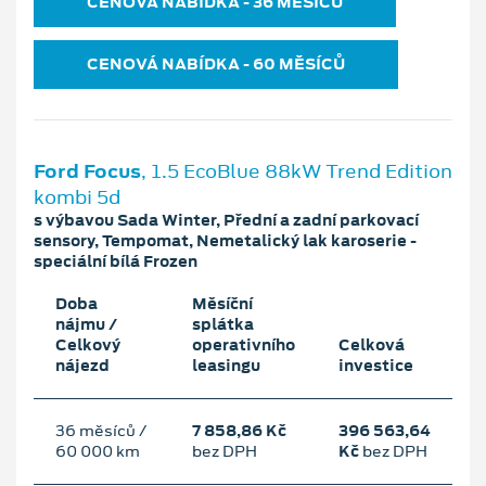
CENOVÁ NABÍDKA ‐ 36 MĚSÍCŮ
CENOVÁ NABÍDKA ‐ 60 MĚSÍCŮ
Ford Focus
, 1.5 EcoBlue 88kW Trend Edition
kombi 5d
s výbavou Sada Winter, Přední a zadní parkovací
sensory, Tempomat, Nemetalický lak karoserie -
speciální bílá Frozen
Doba
Měsíční
nájmu /
splátka
Celkový
operativního
Celková
nájezd
leasingu
investice
36 měsíců /
7 858,86 Kč
396 563,64
60 000 km
bez DPH
Kč
bez DPH