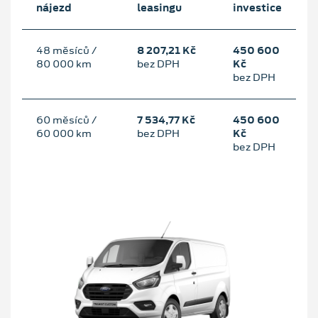
nájezd
leasingu
investice
48 měsíců /
8 207,21 Kč
450 600
80 000 km
bez DPH
Kč
bez DPH
60 měsíců /
7 534,77 Kč
450 600
60 000 km
bez DPH
Kč
bez DPH