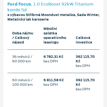
Ford Focus
, 1.0 EcoBoost 92kW Titanium
kombi 5d
s výbavou Stříbrná Moondust metalíza, Sada Winter,
Metalický lak karoserie
Měsíční
Doba nájmu
splátka
/ Celkový
operativního
Celková
nájezd
leasingu
investice
36 měsíců /
6 782,31 Kč
392 115,70
60 000 km
bez DPH
Kč
bez DPH
60 měsíců /
6 811,58 Kč
392 115,70
100 000 km
bez DPH
Kč
bez DPH