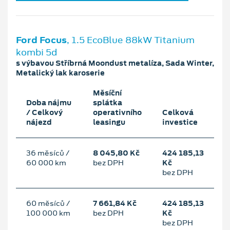
Ford Focus
, 1.5 EcoBlue 88kW Titanium
kombi 5d
s výbavou Stříbrná Moondust metalíza, Sada Winter,
Metalický lak karoserie
Měsíční
Doba nájmu
splátka
/ Celkový
operativního
Celková
nájezd
leasingu
investice
36 měsíců /
8 045,80 Kč
424 185,13
60 000 km
bez DPH
Kč
bez DPH
60 měsíců /
7 661,84 Kč
424 185,13
100 000 km
bez DPH
Kč
bez DPH