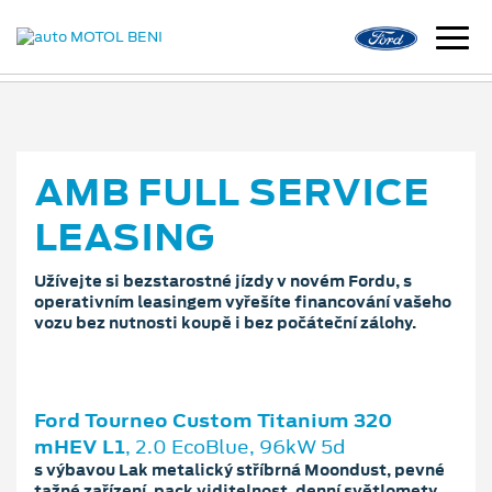
AMB FULL SERVICE
LEASING
Užívejte si bezstarostné jízdy v novém Fordu, s
operativním leasingem vyřešíte financování vašeho
vozu bez nutnosti koupě i bez počáteční zálohy.
Ford Tourneo Custom Titanium 320
mHEV L1
, 2.0 EcoBlue, 96kW 5d
s výbavou Lak metalický stříbrná Moondust, pevné
tažné zařízení, pack viditelnost, denní světlomety,