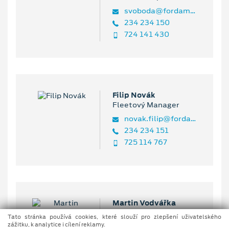
svoboda@fordamb.cz
234 234 150
724 141 430
Filip Novák
Fleetový Manager
novak.filip@fordamb.cz
234 234 151
725 114 767
Martin Vodvářka
Fleetový Manager
Tato stránka používá cookies, které slouží pro zlepšení uživatelského
zážitku, k analytice i cílení reklamy.
vodvarka.martin@fordamb.cz