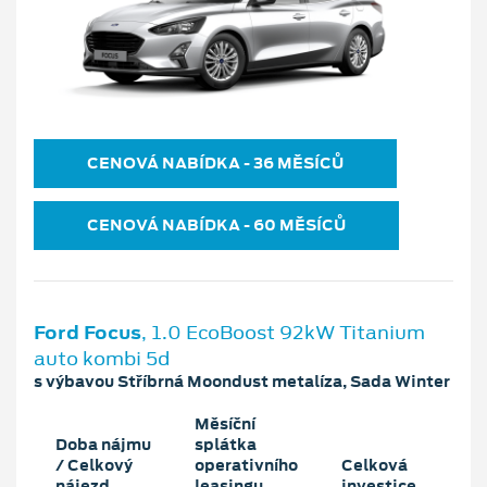
CENOVÁ NABÍDKA ‐ 36 MĚSÍCŮ
CENOVÁ NABÍDKA ‐ 60 MĚSÍCŮ
Ford Focus
, 1.0 EcoBoost 92kW Titanium
auto kombi 5d
s výbavou Stříbrná Moondust metalíza, Sada Winter
Měsíční
Doba nájmu
splátka
/ Celkový
operativního
Celková
nájezd
leasingu
investice