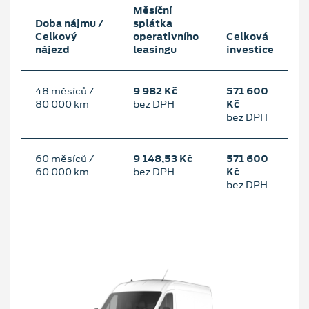
Měsíční
Doba nájmu /
splátka
Celkový
operativního
Celková
nájezd
leasingu
investice
48 měsíců /
9 982 Kč
571 600
80 000 km
bez DPH
Kč
bez DPH
60 měsíců /
9 148,53 Kč
571 600
60 000 km
bez DPH
Kč
bez DPH