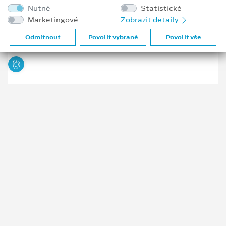
Nutné
Statistické
234 234 152
Marketingové
Zobrazit detaily
725 929 063
Odmítnout
Povolit vybrané
Povolit vše
Copyright ©2026 auto MOTOL BENI a.s.
Obchodní podmínky
Prohlášení o zpracování údajů konečných zákazníků
Kariéra