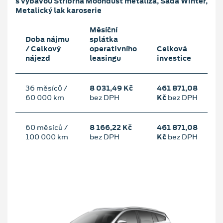
s výbavou Stříbrná Moondust metalíza, Sada Winter,
Metalický lak karoserie
Měsíční
Doba nájmu
splátka
/ Celkový
operativního
Celková
nájezd
leasingu
investice
36 měsíců /
8 031,49 Kč
461 871,08
60 000 km
bez DPH
Kč
bez DPH
60 měsíců /
8 166,22 Kč
461 871,08
100 000 km
bez DPH
Kč
bez DPH