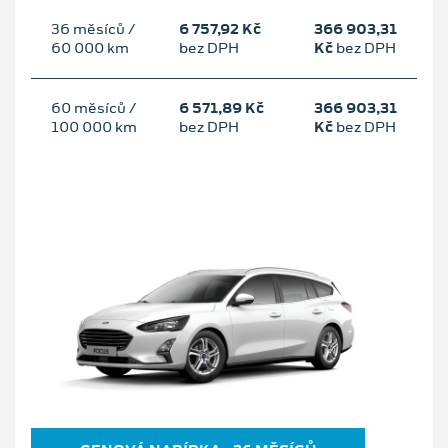
36 měsíců /
6 757,92 Kč
366 903,31
60 000 km
bez DPH
Kč
bez DPH
60 měsíců /
6 571,89 Kč
366 903,31
100 000 km
bez DPH
Kč
bez DPH