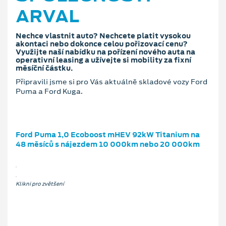
ARVAL
Nechce vlastnit auto? Nechcete platit vysokou
akontaci nebo dokonce celou pořizovací cenu?
Využijte naší nabídku na pořízení nového auta na
operativní leasing a užívejte si mobility za fixní
měsíční částku.
Připravili jsme si pro Vás aktuálně skladové vozy Ford
Puma a Ford Kuga.
Ford Puma 1,0 Ecoboost mHEV 92kW Titanium na
48 měsíců s nájezdem 10 000km nebo 20 000km
Klikni pro zvětšení