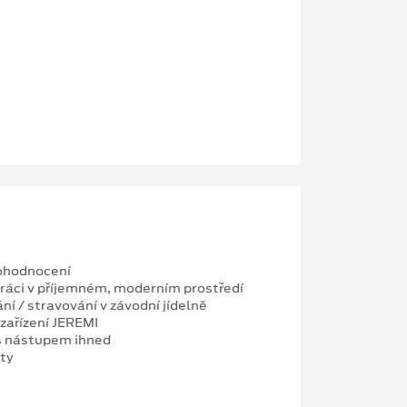
 ohodnocení
 práci v příjemném, moderním prostředí
ní / stravování v závodní jídelně
 zařízení JEREMI
 s nástupem ihned
ity