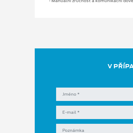
• Manuální zručnost a komunikační dov
V PŘÍP