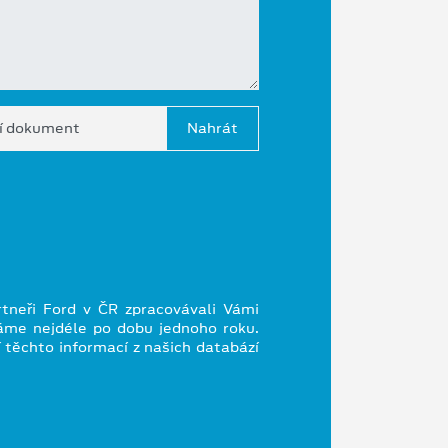
í dokument
rtneři Ford v ČR zpracovávali Vámi
váme nejdéle po dobu jednoho roku.
 těchto informací z našich databází