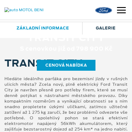
ZÁKLADNÍ INFORMACE
GALERIE
TRANSIT CITY
S cenovkou již od 798 900 Kč
TRANSIT CITY
CENOVÁ NABÍDKA
Hledáte ideálního parťáka pro bezemisní jízdy v rušných
ulicích města? Zcela nový, plně elektrický Ford Transit
City je navržen přesně pro potřeby firem, které se musí
denně potýkat s nástrahami městského provozu. Díky
kompaktním rozměrům a vynikající obratnosti se s ním
snadno propletete úzkými uličkami, zatímco užitečné
zatížení až 1 275 kg zaručí, že bez problémů odvezete vše
potřebné. O spolehlivý pohon se stará efektivní
elektromotor napájený 56kWh akumulátorem, který
zajišťuje bezstarostný dojezd až 254 km* na jedno nabití.