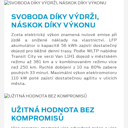
SVOBODA DÍKY VÝDRŽI,
NÁSKOK DÍKY VÝKONU
Zcela elektrický výkon znamená nulové emise při
jízdě a snížené náklady na vlastnictví. LFP
akumulátor o kapacitě 56 kWh zajistí dostatečný
dojezd pro běžné denní trasy. Podle WLTP nabídne
Transit City ve verzi Van L1H1 dojezd v městském
režimu až 381 km a v kombinovaném režimu více
než 250 km. Rychlé dobíjení z 10 na 80% zabere
pouhých 33 minut. Maximální výkon elektromotoru
110 kW poté zajistí dostatečnou agilitu v ulicích
města.
UŽITNÁ HODNOTA BEZ
KOMPROMISŮ
Více prostoru znamená více odvedené práce a více