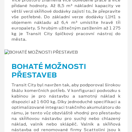
přidané hodnoty. Až 8,5 m³ nákladní kapacity ve
větší verzi skříňové dodávky zajistí to, že přepravíte
vše potřebné. Do základní verze dodávky L1H1 s
objemem nákladu až 6,4 m³ umístíte hravě tři
europalety. S hrubým užitečným zatížením až 1 275
kg je Transit City špičkový pracovní nástroj do
města.
BOHATÉ MOŽNOSTI
PŘESTAVEB
Transit City byl navržen tak, aby podporoval širokou
škálu komerčních potřeb. V konfiguraci podvozku s
kabinou je pro nástavbu a samotný náklad k
dispozici až 1 600 kg. Díky jednoduché specifikaci a
optimalizované integraci trakčního akumulátoru do
rámu, je tento vůz obzvláště vhodný pro přestavbu
na skříňovou nástavbu pro suchý nebo chlazený
náklad, valník nebo sklápěč. Valník a skříňová
nástavba od renomované firmy Scattolini jsou k