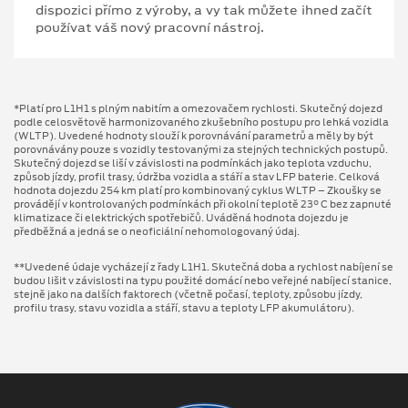
dispozici přímo z výroby, a vy tak můžete ihned začít
používat váš nový pracovní nástroj.
*Platí pro L1H1 s plným nabitím a omezovačem rychlosti. Skutečný dojezd
podle celosvětově harmonizovaného zkušebního postupu pro lehká vozidla
(WLTP). Uvedené hodnoty slouží k porovnávání parametrů a měly by být
porovnávány pouze s vozidly testovanými za stejných technických postupů.
Skutečný dojezd se liší v závislosti na podmínkách jako teplota vzduchu,
způsob jízdy, profil trasy, údržba vozidla a stáří a stav LFP baterie. Celková
hodnota dojezdu 254 km platí pro kombinovaný cyklus WLTP – Zkoušky se
provádějí v kontrolovaných podmínkách při okolní teplotě 23° C bez zapnuté
klimatizace či elektrických spotřebičů. Uváděná hodnota dojezdu je
předběžná a jedná se o neoficiální nehomologovaný údaj.
**Uvedené údaje vycházejí z řady L1H1. Skutečná doba a rychlost nabíjení se
budou lišit v závislosti na typu použité domácí nebo veřejné nabíjecí stanice,
stejně jako na dalších faktorech (včetně počasí, teploty, způsobu jízdy,
profilu trasy, stavu vozidla a stáří, stavu a teploty LFP akumulátoru).