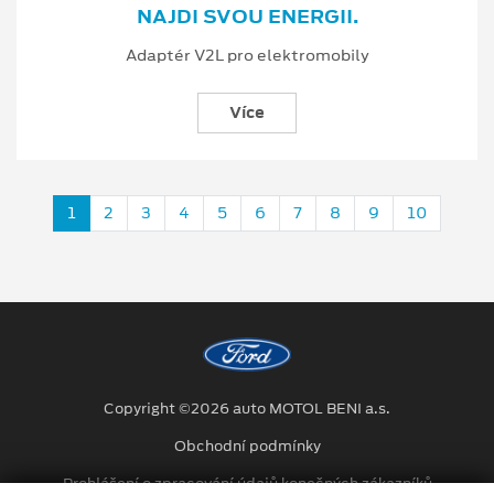
NAJDI SVOU ENERGII.
Adaptér V2L pro elektromobily
Více
1
2
3
4
5
6
7
8
9
10
Copyright ©2026 auto MOTOL BENI a.s.
Obchodní podmínky
Prohlášení o zpracování údajů konečných zákazníků