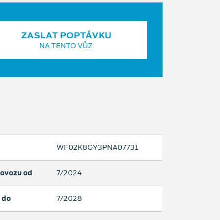
ZASLAT POPTÁVKU
NA TENTO VŮZ
WF02K8GY3PNA07731
rovozu od
7/2024
 do
7/2028