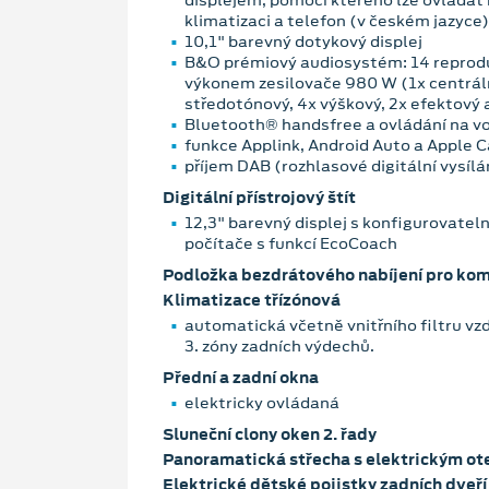
klimatizaci a telefon (v českém jazyce)
10,1" barevný dotykový displej
B&O prémiový audiosystém: 14 reprod
výkonem zesilovače 980 W (1x centráln
středotónový, 4x výškový, 2x efektový 
Bluetooth® handsfree a ovládání na v
funkce Applink, Android Auto a Apple 
příjem DAB (rozhlasové digitální vysílá
Digitální přístrojový štít
12,3" barevný displej s konfigurovatel
počítače s funkcí EcoCoach
Podložka bezdrátového nabíjení pro komp
Klimatizace třízónová
automatická včetně vnitřního filtru v
3. zóny zadních výdechů.
Přední a zadní okna
elektricky ovládaná
Sluneční clony oken 2. řady
Panoramatická střecha s elektrickým ot
Elektrické dětské pojistky zadních dveří