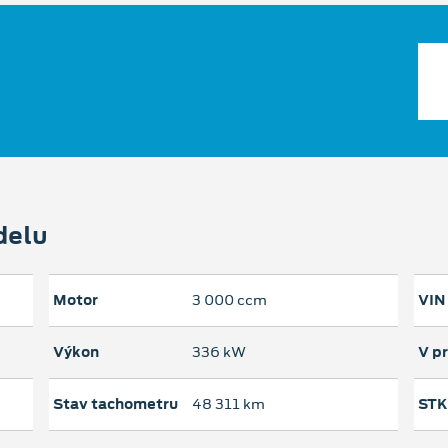
delu
Motor
3 000 ccm
VIN
Výkon
336 kW
V p
Stav tachometru
48 311 km
STK