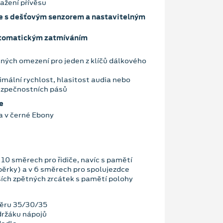
tažení přívěsu
e s dešťovým senzorem a nastavitelným
automatickým zatmíváním
ných omezení pro jeden z klíčů dálkového
ální rychlost, hlasitost audia nebo
ezpečnostních pásů
e
a v černé Ebony
 10 směrech pro řidiče, navíc s pamětí
ěrky) a v 6 směrech pro spolujezdce
ích zpětných zrcátek s pamětí polohy
měru 35/30/35
držáku nápojů