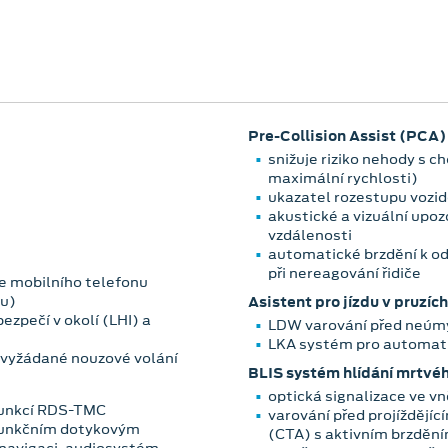
Pre-Collision Assist (PCA)
snižuje riziko nehody s 
maximální rychlosti)
ukazatel rozestupu vozide
akustické a vizuální upo
vzdálenosti
automatické brzdění k o
při nereagování řidiče
e mobilního telefonu
zu)
Asistent pro jízdu v pruzích
ezpečí v okolí (LHI) a
LDW varování před neúmy
LKA systém pro automati
i vyžádané nouzové volání
BLIS systém hlídání mrtvéh
optická signalizace ve v
funkcí RDS-TMC
varování před projíždějíc
funkčním dotykovým
(CTA) s aktivním brzděn
 navigaci, audiosystém,