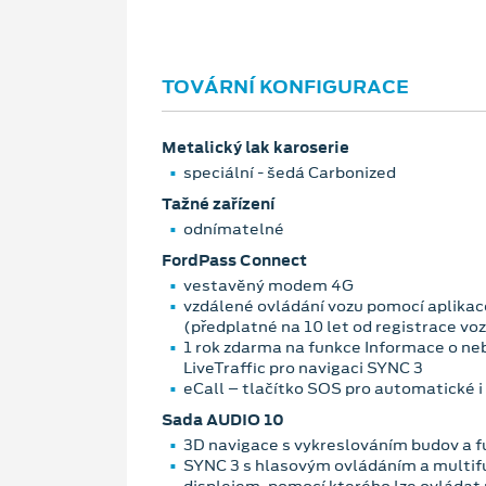
TOVÁRNÍ KONFIGURACE
Metalický lak karoserie
speciální - šedá Carbonized
Tažné zařízení
odnímatelné
FordPass Connect
vestavěný modem 4G
vzdálené ovládání vozu pomocí aplikac
(předplatné na 10 let od registrace vo
1 rok zdarma na funkce Informace o neb
LiveTraffic pro navigaci SYNC 3
eCall – tlačítko SOS pro automatické 
Sada AUDIO 10
3D navigace s vykreslováním budov a 
SYNC 3 s hlasovým ovládáním a multi
displejem, pomocí kterého lze ovládat