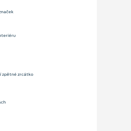
značek
nteriéru
í zpětné zrcátko
ách