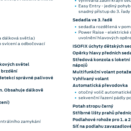
vyhřívaná zadní krajní se
Easy Entry - jediný pohyb odsune a sklopí sedadla 2. řady pro
snadný přístup do 3. řady
Sedadla ve 3. řadě
sedadla rozdělená v po
Power Raise - elektrické
uvolnění hlavových opěr
a dálková světla)
 svícení a odbočovací
ISOFIX úchyty dětských seda
Opěrky hlavy předních sed
Středová konzola s loketní
kových světel
nápojů
 brzdění
Multifunkční volant potaže
detekcí správné palivové
Vyhřívaný volant
Automatická převodovka
m. Obsahuje dálkově
otočný volič automatické
sekvenční řazení pádly 
zení)
Potah stropu černý
Stříbrné lišty prahů přední
Podlahové rohože pro 1. a 2
entrálního zamykání
Síť na podlahu zavazadlov