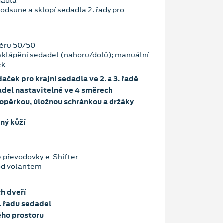
dadla
měru 50/50
 sklápění sedadel (nahoru/dolů); manuální
ek
ček pro krajní sedadla ve 2. a 3. řadě
adel nastavitelné ve 4 směrech
 opěrkou, úložnou schránkou a držáky
ný kůží
 převodovky e-Shifter
pod volantem
ch dveří
. řadu sedadel
ého prostoru