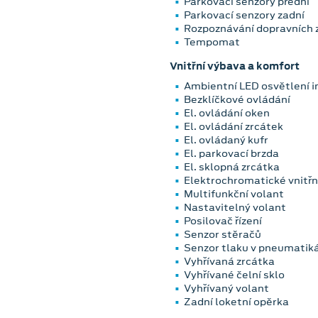
Parkovací senzory přední
Parkovací senzory zadní
Rozpoznávání dopravních 
Tempomat
Vnitřní výbava a komfort
Ambientní LED osvětlení i
Bezklíčkové ovládání
El. ovládání oken
El. ovládání zrcátek
El. ovládaný kufr
El. parkovací brzda
El. sklopná zrcátka
Elektrochromatické vnitřn
Multifunkční volant
Nastavitelný volant
Posilovač řízení
Senzor stěračů
Senzor tlaku v pneumatik
Vyhřívaná zrcátka
Vyhřívané čelní sklo
Vyhřívaný volant
Zadní loketní opěrka