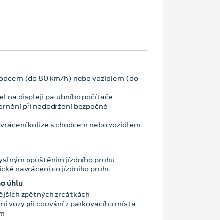
chodcem (do 80 km/h) nebo vozidlem (do
l na displeji palubního počítače
zornění při nedodržení bezpečné
dvrácení kolize s chodcem nebo vozidlem
slným opuštěním jízdního pruhu
cké navrácení do jízdního pruhu
o úhlu
nějších zpětných zrcátkách
ími vozy při couvání z parkovacího místa
ím