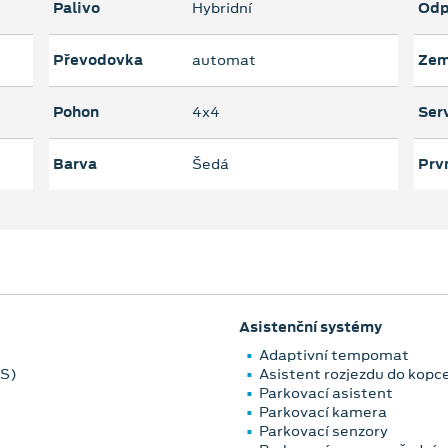
Palivo
Hybridní
Odp
Převodovka
automat
Zem
Pohon
4x4
Serv
Barva
Šedá
Prvn
Asistenční systémy
Adaptivní tempomat
DS)
Asistent rozjezdu do kopc
Parkovací asistent
Parkovací kamera
Parkovací senzory