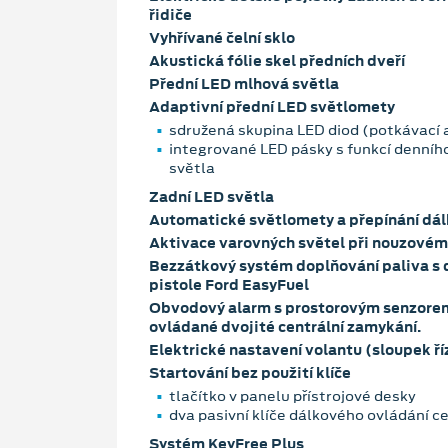
řidiče
Vyhřívané čelní sklo
Akustická fólie skel předních dveří
Přední LED mlhová světla
Adaptivní přední LED světlomety
sdružená skupina LED diod (potkávací 
integrované LED pásky s funkcí denního
světla
Zadní LED světla
Automatické světlomety a přepínání dál
Aktivace varovných světel při nouzovém
Bezzátkový systém doplňování paliva s 
pistole Ford EasyFuel
Obvodový alarm s prostorovým senzore
ovládané dvojité centrální zamykání.
Elektrické nastavení volantu (sloupek ří
Startování bez použití klíče
tlačítko v panelu přístrojové desky
dva pasivní klíče dálkového ovládání c
Systém KeyFree Plus