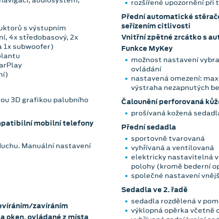
rozšířené upozornění při 
Přední automatické stěrač
seřízením citlivosti
uktorů s výstupním
í, 4x středobasový, 2x
Vnitřní zpětné zrcátko s 
a 1x subwoofer)
Funkce MyKey
olantu
možnost nastavení vybra
CarPlay
ovládání
ní)
nastavená omezení: maxim
výstraha nezapnutých b
nou 3D grafikou palubního
Čalounění perforovaná kůž
prošívaná kožená sedadl
atibilní mobilní telefony
Přední sedadla
sportovně tvarovaná
zduchu. Manuální nastavení
vyhřívaná a ventilovaná
elektricky nastavitelná v
polohy (kromě bederní op
společné nastavení vnějš
Sedadla ve 2. řadě
sedadla rozdělená v po
evíráním/zavíráním
výklopná opěrka včetně 
 a oken, ovládané z místa