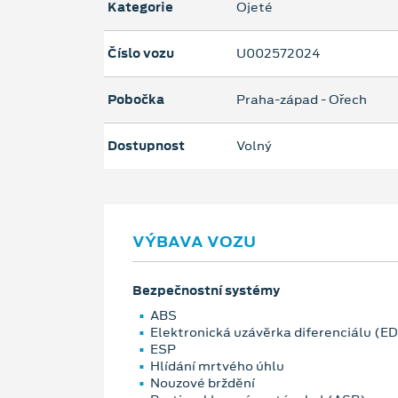
Kategorie
Ojeté
Číslo vozu
U002572024
Pobočka
Praha-západ - Ořech
Dostupnost
Volný
VÝBAVA VOZU
Bezpečnostní systémy
ABS
Elektronická uzávěrka diferenciálu (E
ESP
Hlídání mrtvého úhlu
Nouzové brždění