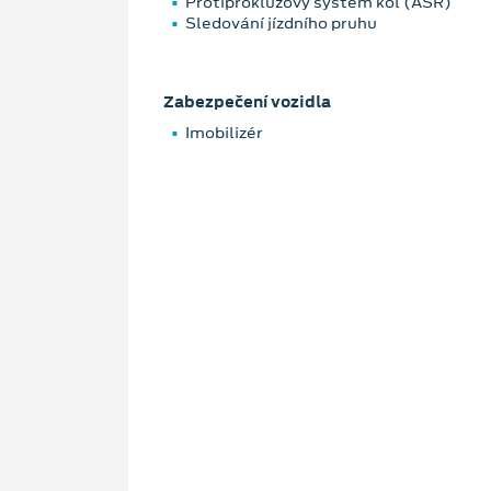
Protiprokluzový systém kol (ASR)
Sledování jízdního pruhu
Zabezpečení vozidla
Imobilizér