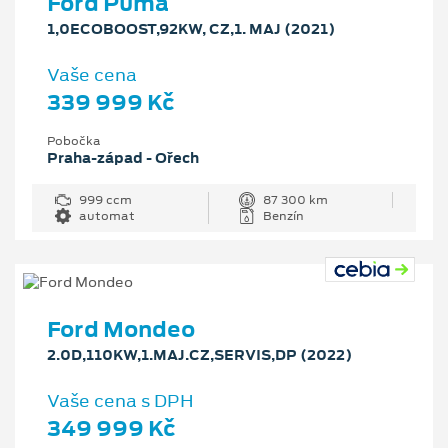
Ford Puma
1,0ECOBOOST,92KW, CZ,1. MAJ (2021)
Vaše cena
339 999 Kč
Pobočka
Praha-západ - Ořech
999 ccm
87 300 km
automat
Benzín
Ford Mondeo
2.0D,110KW,1.MAJ.CZ,SERVIS,DP (2022)
Vaše cena s DPH
349 999 Kč