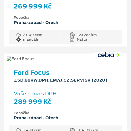
269 999 Kč
Pobočka
Praha-západ - Ořech
2 000 ccm
123 283 km
manuální
Nafta
Ford Focus
1.5D,88KW,DPH,1.MAJ,CZ,SERVISK (2020)
Vaše cena s DPH
289 999 Kč
Pobočka
Praha-západ - Ořech
1 499 ccm
104 180 km