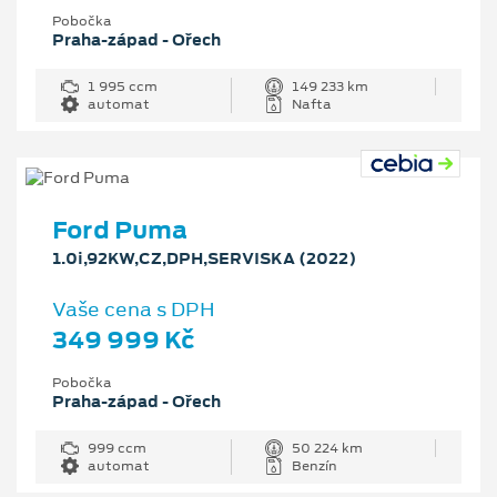
Pobočka
Praha-západ - Ořech
1 995 ccm
149 233 km
automat
Nafta
Ford Puma
1.0i,92KW,CZ,DPH,SERVISKA (2022)
Vaše cena s DPH
349 999 Kč
Pobočka
Praha-západ - Ořech
999 ccm
50 224 km
automat
Benzín