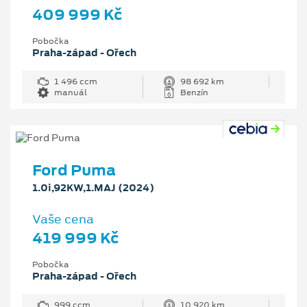
409 999 Kč
Pobočka
Praha-západ - Ořech
1 496 ccm
98 692 km
manuál
Benzín
Ford Puma
1.0i,92KW,1.MAJ (2024)
Vaše cena
419 999 Kč
Pobočka
Praha-západ - Ořech
999 ccm
10 920 km