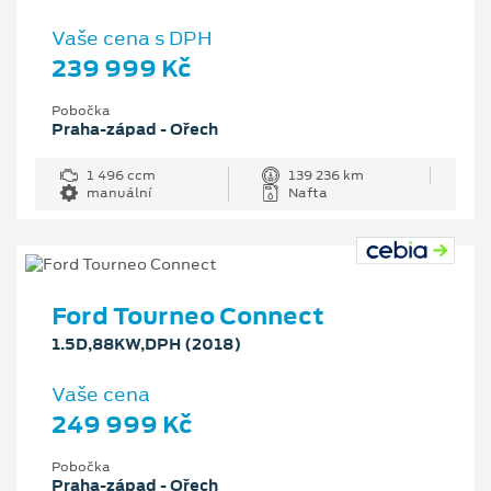
Vaše cena s DPH
239 999 Kč
Pobočka
Praha-západ - Ořech
1 496 ccm
139 236 km
manuální
Nafta
Ford Tourneo Connect
1.5D,88KW,DPH (2018)
Vaše cena
249 999 Kč
Pobočka
Praha-západ - Ořech