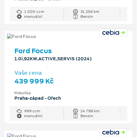
1 000 ccm
31 256 km
manuální
Benzin
Ford Focus
1.0i,92KW,ACTIVE,SERVIS (2024)
Vaše cena
439 999 Kč
Pobočka
Praha-západ - Ořech
999 ccm
24 798 km
manuální
Benzin