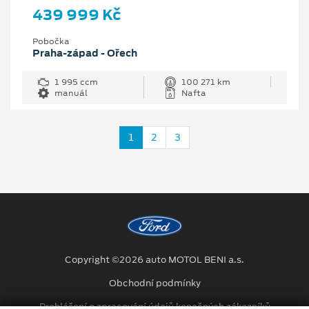
439 999 Kč
Pobočka
Praha-západ - Ořech
1 995 ccm
100 271 km
manuál
Nafta
1
2
3
Copyright ©2026 auto MOTOL BENI a.s.
Obchodní podmínky
Prohlášení o zpracování údajů konečných zákazníků