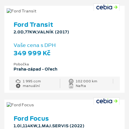
Ford Transit
2.0D,77KW,VALNÍK (2017)
Vaše cena s DPH
349 999 Kč
Pobočka
Praha-západ - Ořech
1 995 ccm
102 000 km
manuální
Nafta
Ford Focus
1.0i,114KW,1.MAJ.SERVIS (2022)