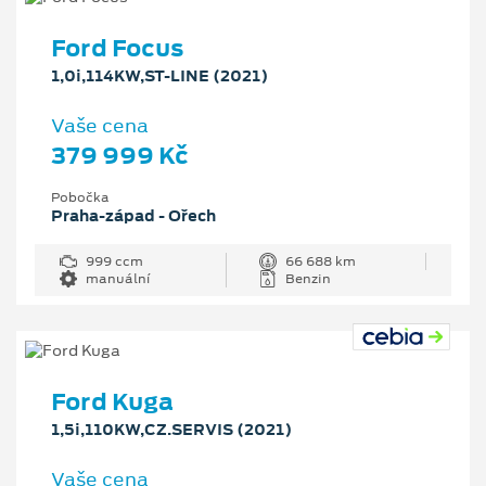
Ford Focus
1,0i,114KW,ST-LINE (2021)
Vaše cena
379 999 Kč
Pobočka
Praha-západ - Ořech
999 ccm
66 688 km
manuální
Benzin
Ford Kuga
1,5i,110KW,CZ.SERVIS (2021)
Vaše cena