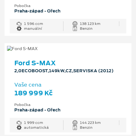
Pobočka
Praha-západ - Ořech
1 596 ccm
138 123 km
manuální
Benzin
Ford S-MAX
2,0ECOBOOST,149kW,CZ,SERVISKA (2012)
Vaše cena
189 999 Kč
Pobočka
Praha-západ - Ořech
1 999 ccm
144 223 km
automatická
Benzin