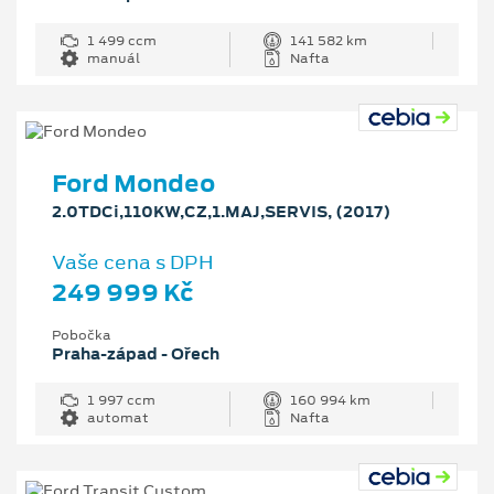
1 499 ccm
141 582 km
manuál
Nafta
Ford Mondeo
2.0TDCi,110KW,CZ,1.MAJ,SERVIS, (2017)
Vaše cena s DPH
249 999 Kč
Pobočka
Praha-západ - Ořech
1 997 ccm
160 994 km
automat
Nafta