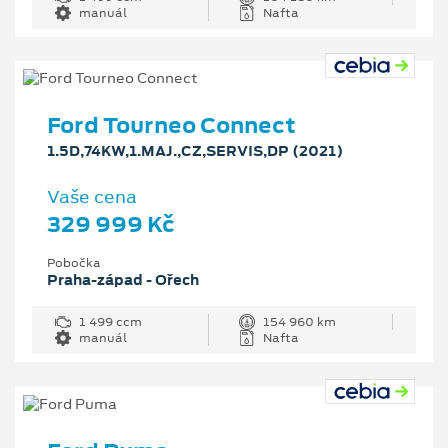
manuál
Nafta
Ford Tourneo Connect
1.5D,74KW,1.MAJ.,CZ,SERVIS,DP (2021)
Vaše cena
329 999 Kč
Pobočka
Praha-západ - Ořech
1 499 ccm
154 960 km
manuál
Nafta