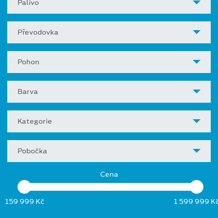
Palivo
Převodovka
Pohon
Barva
Kategorie
Pobočka
Cena
159 999 Kč
1 599 999 K