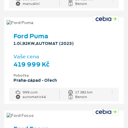
manuální
Benzin
Ford Puma
1.0i,92KW,AUTOMAT (2023)
Vaše cena
419 999 Kč
Pobočka
Praha-západ - Ořech
999 ccm
17 382 km
automatická
Benzin