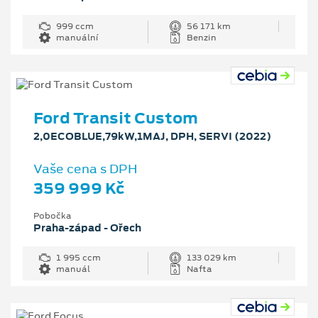
999 ccm
56 171 km
manuální
Benzin
Ford Transit Custom
2,0ECOBLUE,79kW,1MAJ, DPH, SERVI (2022)
Vaše cena s DPH
359 999 Kč
Pobočka
Praha-západ - Ořech
1 995 ccm
133 029 km
manuál
Nafta