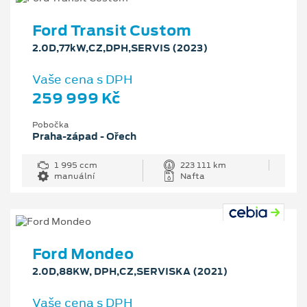
Ford Transit Custom
2.0D,77kW,CZ,DPH,SERVIS (2023)
Vaše cena s DPH
259 999 Kč
Pobočka
Praha-západ - Ořech
1 995 ccm
223 111 km
manuální
Nafta
Ford Mondeo
2.0D,88KW, DPH,CZ,SERVISKA (2021)
Vaše cena s DPH