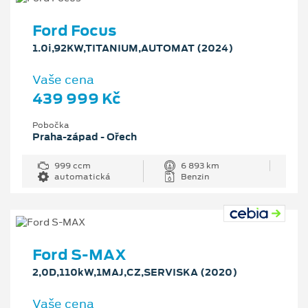
Ford Focus
1.0i,92KW,TITANIUM,AUTOMAT (2024)
Vaše cena
439 999 Kč
Pobočka
Praha-západ - Ořech
999 ccm
6 893 km
automatická
Benzin
Ford S-MAX
2,0D,110kW,1MAJ,CZ,SERVISKA (2020)
Vaše cena