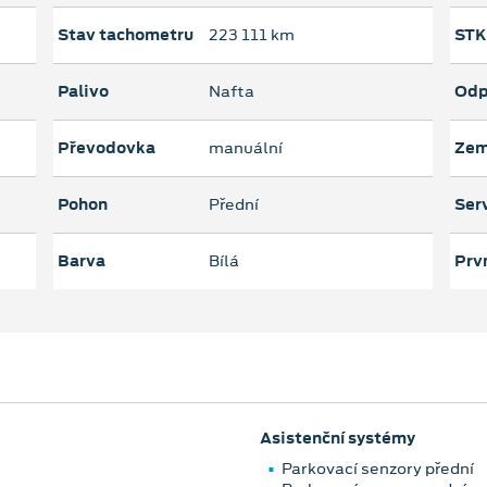
Stav tachometru
223 111 km
STK
Palivo
Nafta
Odp
Převodovka
manuální
Zem
Pohon
Přední
Serv
Barva
Bílá
Prvn
Asistenční systémy
Parkovací senzory přední