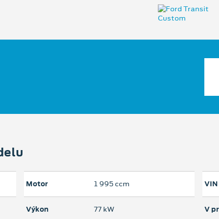
delu
Motor
1 995 ccm
VIN
Výkon
77 kW
V p