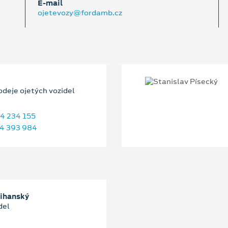
E‑mail
ojetevozy@fordamb.cz
odeje ojetých vozidel
4 234 155
4 393 984
řihanský
del