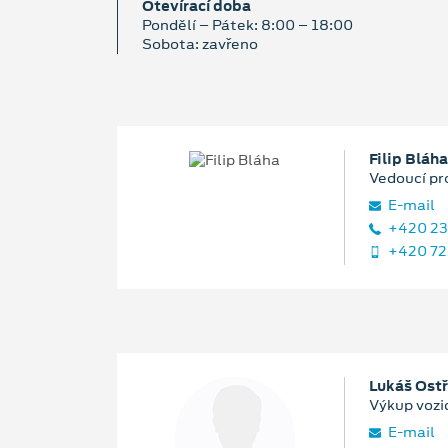
Otevírací doba
Pondělí – Pátek: 8:00 – 18:00
Sobota: zavřeno
Filip Bláha
Vedoucí pr
E‑mail
+420 23
+420 72
Lukáš Ost
Výkup vozi
E‑mail