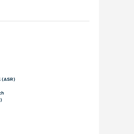
l (ASR)
ch
)