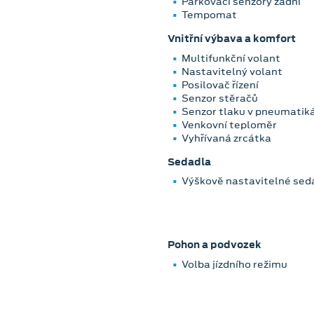
Parkovací senzory zadní
Tempomat
Vnitřní výbava a komfort
Multifunkční volant
Nastavitelný volant
Posilovač řízení
Senzor stěračů
Senzor tlaku v pneumatik
Venkovní teploměr
Vyhřívaná zrcátka
Sedadla
Výškově nastavitelné seda
Pohon a podvozek
Volba jízdního režimu