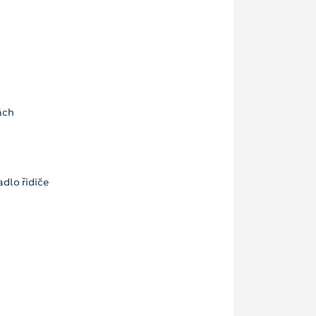
ách
dlo řidiče