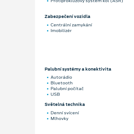
Protiprokluzový systém kol (ASR)
Zabezpečení vozidla
Centrální zamykání
Imobilizér
Palubní systémy a konektivita
Autorádio
Bluetooth
Palubní počítač
USB
Světelná technika
Denní svícení
Mlhovky