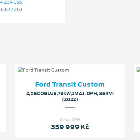
4 234 155
6 672 261
Ford Transit Custom
2,0ECOBLUE,79kW,1MAJ, DPH, SERVI
(2022)
Cena s DPH
359 999 Kč