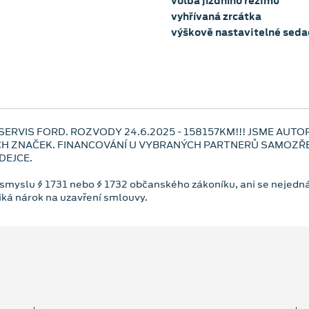
volba jízdního režimu
vyhřívaná zrcátka
výškově nastavitelné sedad
RVIS FORD. ROZVODY 24.6.2025 - 158157KM!!! JSME AUTO
CH ZNAČEK. FINANCOVÁNÍ U VYBRANÝCH PARTNERŮ SAMOZŘE
DEJCE.
 smyslu § 1731 nebo § 1732 občanského zákoníku, ani se nejedná
niká nárok na uzavření smlouvy.