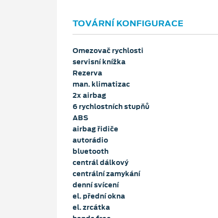
TOVÁRNÍ KONFIGURACE
Omezovač rychlosti
servisní knížka
Rezerva
man. klimatizac
2x airbag
6 rychlostních stupňů
ABS
airbag řidiče
autorádio
bluetooth
centrál dálkový
centrální zamykání
denní svícení
el. přední okna
el. zrcátka