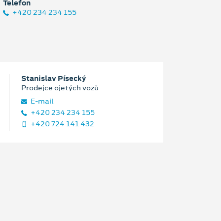
Telefon
+420 234 234 155
Stanislav Písecký
Prodejce ojetých vozů
E‑mail
+420 234 234 155
+420 724 141 432