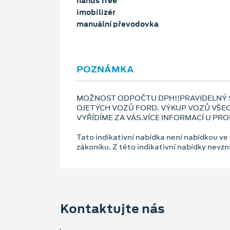
hands free
imobilizér
manuální převodovka
POZNÁMKA
MOŽNOST ODPOČTU DPH!!PRAVIDELNÝ SE
OJETÝCH VOZŮ FORD. VÝKUP VOZŮ VŠE
VYŘÍDÍME ZA VÁS.VÍCE INFORMACÍ U PRO
Tato indikativní nabídka není nabídkou ve
zákoníku. Z této indikativní nabídky nevz
Kontaktujte nás