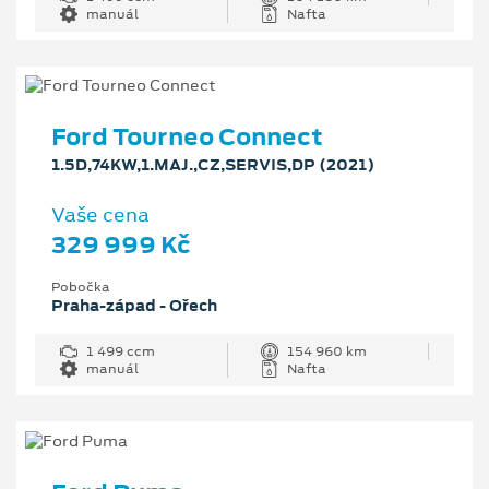
manuál
Nafta
Ford Tourneo Connect
1.5D,74KW,1.MAJ.,CZ,SERVIS,DP (2021)
Vaše cena
329 999 Kč
Pobočka
Praha-západ - Ořech
1 499 ccm
154 960 km
manuál
Nafta