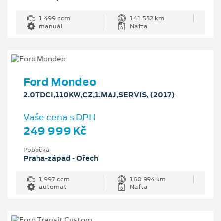
1 499 ccm
141 582 km
manuál
Nafta
Ford Mondeo
2.0TDCi,110KW,CZ,1.MAJ,SERVIS, (2017)
Vaše cena s DPH
249 999 Kč
Pobočka
Praha-západ - Ořech
1 997 ccm
160 994 km
automat
Nafta