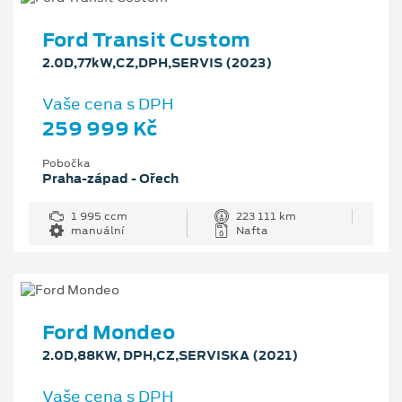
Ford Transit Custom
2.0D,77kW,CZ,DPH,SERVIS (2023)
Vaše cena s DPH
259 999 Kč
Pobočka
Praha-západ - Ořech
1 995 ccm
223 111 km
manuální
Nafta
Ford Mondeo
2.0D,88KW, DPH,CZ,SERVISKA (2021)
Vaše cena s DPH