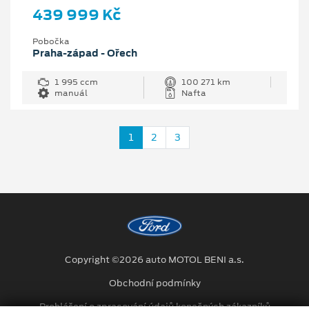
439 999 Kč
Pobočka
Praha-západ - Ořech
1 995 ccm
100 271 km
manuál
Nafta
1
2
3
Copyright ©2026 auto MOTOL BENI a.s.
Obchodní podmínky
Prohlášení o zpracování údajů konečných zákazníků