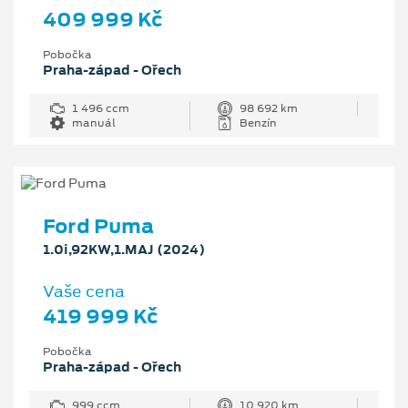
409 999 Kč
Pobočka
Praha-západ - Ořech
1 496 ccm
98 692 km
manuál
Benzín
Ford Puma
1.0i,92KW,1.MAJ (2024)
Vaše cena
419 999 Kč
Pobočka
Praha-západ - Ořech
999 ccm
10 920 km