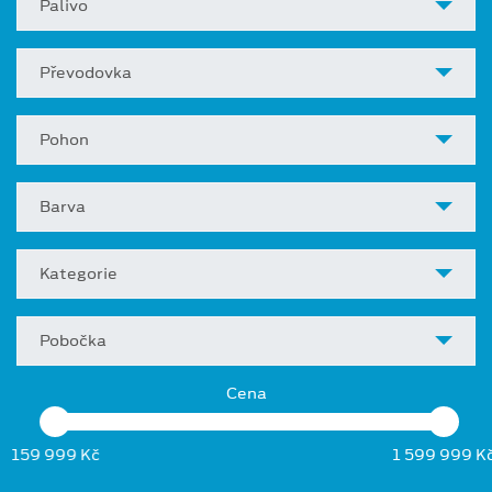
Palivo
Převodovka
Pohon
Barva
Kategorie
Pobočka
Cena
159 999 Kč
1 599 999 K