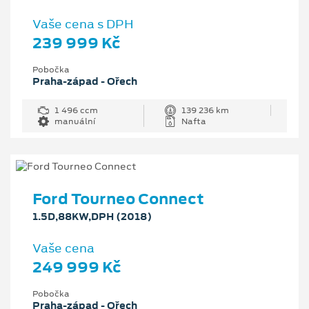
Vaše cena s DPH
239 999 Kč
Pobočka
Praha-západ - Ořech
1 496 ccm
139 236 km
manuální
Nafta
Ford Tourneo Connect
1.5D,88KW,DPH (2018)
Vaše cena
249 999 Kč
Pobočka
Praha-západ - Ořech