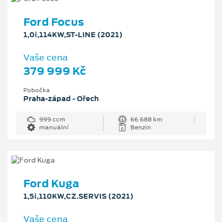
Ford Focus
1,0i,114KW,ST-LINE (2021)
Vaše cena
379 999 Kč
Pobočka
Praha-západ - Ořech
999 ccm
66 688 km
manuální
Benzin
Ford Kuga
1,5i,110KW,CZ.SERVIS (2021)
Vaše cena