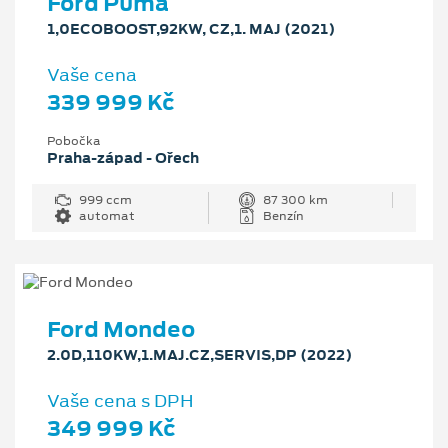
Ford Puma
1,0ECOBOOST,92KW, CZ,1. MAJ (2021)
Vaše cena
339 999 Kč
Pobočka
Praha-západ - Ořech
999 ccm
87 300 km
automat
Benzín
Ford Mondeo
2.0D,110KW,1.MAJ.CZ,SERVIS,DP (2022)
Vaše cena s DPH
349 999 Kč