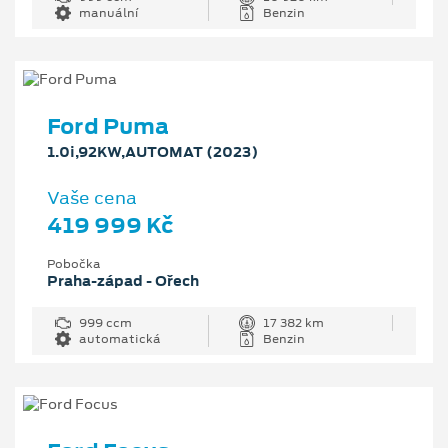
manuální
Benzin
Ford Puma
1.0i,92KW,AUTOMAT (2023)
Vaše cena
419 999 Kč
Pobočka
Praha-západ - Ořech
999 ccm
17 382 km
automatická
Benzin