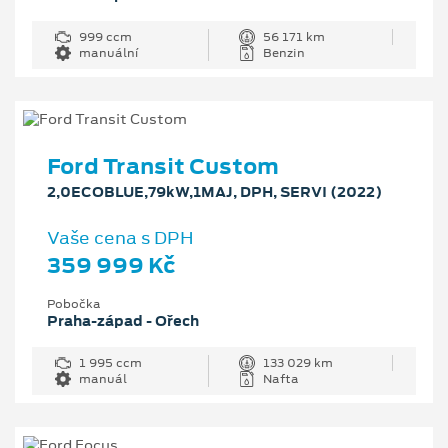
999 ccm
56 171 km
manuální
Benzin
Ford Transit Custom
2,0ECOBLUE,79kW,1MAJ, DPH, SERVI (2022)
Vaše cena s DPH
359 999 Kč
Pobočka
Praha-západ - Ořech
1 995 ccm
133 029 km
manuál
Nafta