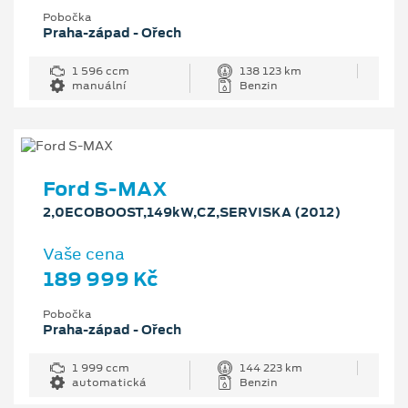
Pobočka
Praha-západ - Ořech
1 596 ccm
138 123 km
manuální
Benzin
Ford S-MAX
2,0ECOBOOST,149kW,CZ,SERVISKA (2012)
Vaše cena
189 999 Kč
Pobočka
Praha-západ - Ořech
1 999 ccm
144 223 km
automatická
Benzin