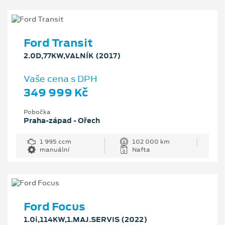
Ford Transit
2.0D,77KW,VALNÍK (2017)
Vaše cena s DPH
349 999 Kč
Pobočka
Praha-západ - Ořech
1 995 ccm
102 000 km
manuální
Nafta
Ford Focus
1.0i,114KW,1.MAJ.SERVIS (2022)