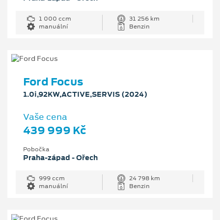
1 000 ccm
31 256 km
manuální
Benzin
Ford Focus
1.0i,92KW,ACTIVE,SERVIS (2024)
Vaše cena
439 999 Kč
Pobočka
Praha-západ - Ořech
999 ccm
24 798 km
manuální
Benzin