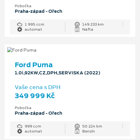
Pobočka
Praha-západ - Ořech
1 995 ccm
149 233 km
automat
Nafta
Ford Puma
1.0i,92KW,CZ,DPH,SERVISKA (2022)
Vaše cena s DPH
349 999 Kč
Pobočka
Praha-západ - Ořech
999 ccm
50 224 km
automat
Benzín