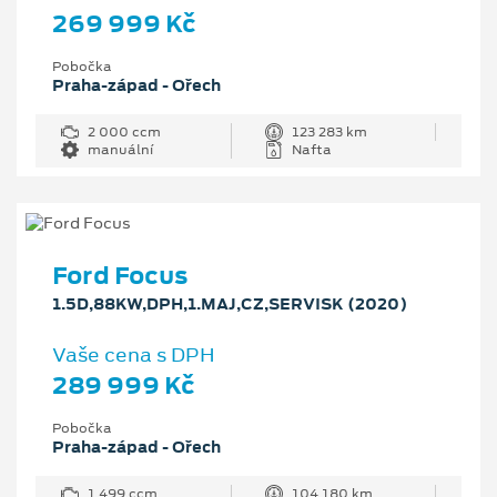
269 999 Kč
Pobočka
Praha-západ - Ořech
2 000 ccm
123 283 km
manuální
Nafta
Ford Focus
1.5D,88KW,DPH,1.MAJ,CZ,SERVISK (2020)
Vaše cena s DPH
289 999 Kč
Pobočka
Praha-západ - Ořech
1 499 ccm
104 180 km