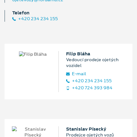
Telefon
+420 234 234 155
Filip Bláha
Vedoucí prodeje ojetých
vozidel
E‑mail
+420 234 234 155
+420 724 393 984
Stanislav Písecký
Prodejce ojetých vozů