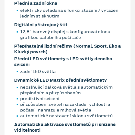
Přední a zadní okna
elektricky ovládaná s funkcí stažení / vytažení
jedním stisknutím
Digitální přístrojový štít
12,8" barevný displej s konfigurovatelnou
grafikou palubního počítače
Přepínatelné jízdní režimy (Normal, Sport, Eko a
Kluzký povrch)
Přední LED světlomety s LED světly denního
svícení
zadní LED světla
Dynamické LED Matrix přední světlomety
neoslňující dálková světla s automatickým
přepínáním a přizpůsobením
prediktivní svícení
přizpůsobení světel na základě rychlosti a
počasí - nahrazuje mlhová světla
automatické nastavení sklonu světlometů
Automatická aktivace světlometů při snížené
viditelnosti