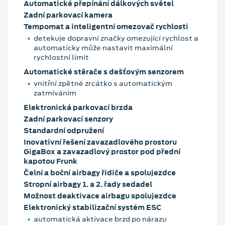
Automatické přepínání dálkových světel
Zadní parkovací kamera
Tempomat a inteligentní omezovač rychlosti
detekuje dopravní značky omezující rychlost a
automaticky může nastavit maximální
rychlostní limit
Automatické stěrače s dešťovým senzorem
vnitřní zpětné zrcátko s automatickým
zatmíváním
Elektronická parkovací brzda
Zadní parkovací senzory
Standardní odpružení
Inovativní řešení zavazadlového prostoru
GigaBox a zavazadlový prostor pod přední
kapotou Frunk
Čelní a boční airbagy řidiče a spolujezdce
Stropní airbagy 1. a 2. řady sedadel
Možnost deaktivace airbagu spolujezdce
Elektronický stabilizační systém ESC
automatická aktivace brzd po nárazu