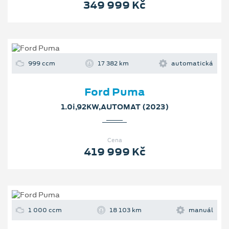
349 999 Kč
999 ccm
17 382 km
automatická
Ford Puma
1.0i,92KW,AUTOMAT (2023)
Cena
419 999 Kč
1 000 ccm
18 103 km
manuál