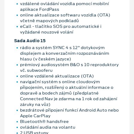
vzdálené ovládání vozidla pomocí mobilní
aplikace FordPass
online aktualizace softwaru vozidla (OTA)
včetně mapových podkladů
eCall - tlačítko SOS pro automatické i
vyžádané nouzové volání
Sada Audio 15
rádio a systém SYNC 4 s 12" dotykovým
displejem a konverzačním rozpoznáváním
hlasu (v českém jazyce)
prémiový audiosystém B&O s 10 reproduktory
vč. subwooferu
online vzdálené aktualizace (OTA)
navigační systém s online cloudovým
připojením, rozšířený o aktuální informace o
dopravě a bodech zájmů (předplatné
Connected Nav je zdarma na 1 rok od zahájení
záruky na vůz)
bezdrátové připojení funkcí Android Auto nebo
Apple CarPlay
Bluetooth® handsfree
ovládání audia na volantu
2 USB vstupy