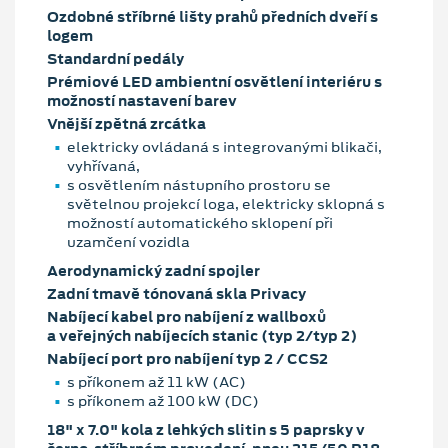
Ozdobné stříbrné lišty prahů předních dveří s
logem
Standardní pedály
Prémiové LED ambientní osvětlení interiéru s
možností nastavení barev
Vnější zpětná zrcátka
elektricky ovládaná s integrovanými blikači,
vyhřívaná,
s osvětlením nástupního prostoru se
světelnou projekcí loga, elektricky sklopná s
možností automatického sklopení při
uzamčení vozidla
Aerodynamický zadní spojler
Zadní tmavě tónovaná skla Privacy
Nabíjecí kabel pro nabíjení z wallboxů
a veřejných nabíjecích stanic (typ 2/typ 2)
Nabíjecí port pro nabíjení typ 2 / CCS2
s příkonem až 11 kW (AC)
s příkonem až 100 kW (DC)
18" x 7.0" kola z lehkých slitin s 5 paprsky v