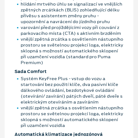
hlídání mrtvého úhlu se signalizací ve vnějších
zpětných zrcátkách (BLIS) zohledňující délku
přívěsu s asistentem změny pruhu -
upozornění a navrácení do jízdního pruhu
varování před projíždějícími vozy při couvání z
parkovacího místa (CTA) s aktivním brzděním
vnější zpětná zrcátka s osvětlením nástupního
prostoru se světelnou projekcí loga, elektricky
sklopná s možností automatického sklopení
při uzamčení vozidla (standard pro Puma
Premium)
Sada Comfort
Systém KeyFree Plus - vstup do vozu a
startování bez použití klíče, dva pasivní klíče
dálkového ovládání, bezdotykové ovládání
(otevírání/ zavírání) pátých dveří, páté dveře s
elektrickým otevíráním a zavíráním
vnější zpětná zrcátka s osvětlením nástupního
prostoru se světelnou projekcí loga, elektricky
sklopná s možností automatického sklopení
při uzamčení vozidla
Automatická klimatizace jednozónová