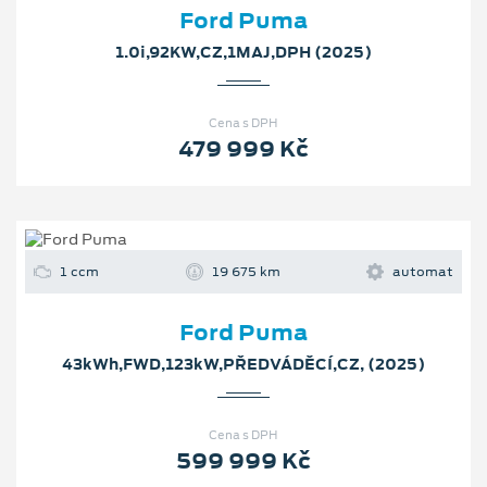
Ford Puma
1.0i,92KW,CZ,1MAJ,DPH (2025)
Cena s DPH
479 999 Kč
1 ccm
19 675 km
automat
Ford Puma
43kWh,FWD,123kW,PŘEDVÁDĚCÍ,CZ, (2025)
Cena s DPH
599 999 Kč