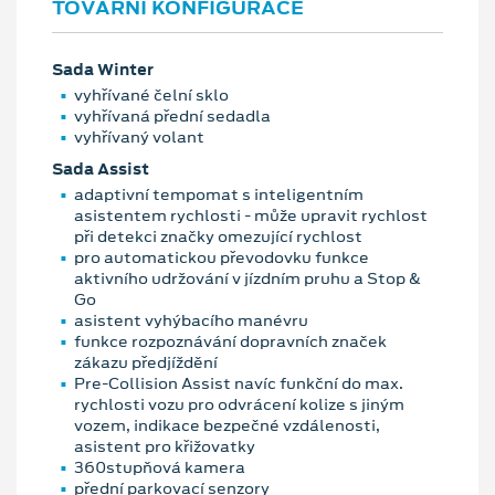
TOVÁRNÍ KONFIGURACE
Sada Winter
vyhřívané čelní sklo
vyhřívaná přední sedadla
vyhřívaný volant
Sada Assist
adaptivní tempomat s inteligentním
asistentem rychlosti - může upravit rychlost
při detekci značky omezující rychlost
pro automatickou převodovku funkce
aktivního udržování v jízdním pruhu a Stop &
Go
asistent vyhýbacího manévru
funkce rozpoznávání dopravních značek
zákazu předjíždění
Pre-Collision Assist navíc funkční do max.
rychlosti vozu pro odvrácení kolize s jiným
vozem, indikace bezpečné vzdálenosti,
asistent pro křižovatky
360stupňová kamera
přední parkovací senzory