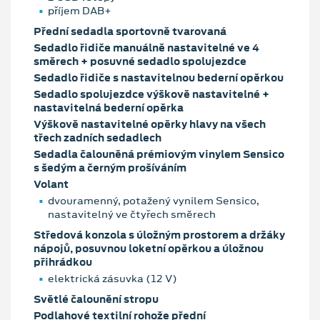
příjem DAB+
Přední sedadla sportovně tvarovaná
Sedadlo řidiče manuálně nastavitelné ve 4
směrech + posuvné sedadlo spolujezdce
Sedadlo řidiče s nastavitelnou bederní opěrkou
Sedadlo spolujezdce výškově nastavitelné +
nastavitelná bederní opěrka
Výškově nastavitelné opěrky hlavy na všech
třech zadních sedadlech
Sedadla čalouněná prémiovým vinylem Sensico
s šedým a černým prošíváním
Volant
dvouramenný, potažený vynilem Sensico,
nastavitelný ve čtyřech směrech
Středová konzola s úložným prostorem a držáky
nápojů, posuvnou loketní opěrkou a úložnou
přihrádkou
elektrická zásuvka (12 V)
Světlé čalounění stropu
Podlahové textilní rohože přední