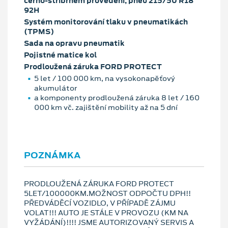
černo-stříbrném provedení, pneu 215/50 R18
92H
Systém monitorování tlaku v pneumatikách
(TPMS)
Sada na opravu pneumatik
Pojistné matice kol
Prodloužená záruka FORD PROTECT
5 let / 100 000 km, na vysokonapěťový
akumulátor
a komponenty prodloužená záruka 8 let / 160
000 km vč. zajištění mobility až na 5 dní
POZNÁMKA
PRODLOUŽENÁ ZÁRUKA FORD PROTECT
5LET/100000KM.MOŽNOST ODPOČTU DPH!!
PŘEDVÁDĚCÍ VOZIDLO, V PŘÍPADĚ ZÁJMU
VOLAT!!! AUTO JE STÁLE V PROVOZU (KM NA
VYŽÁDÁNÍ)!!!! JSME AUTORIZOVANÝ SERVIS A