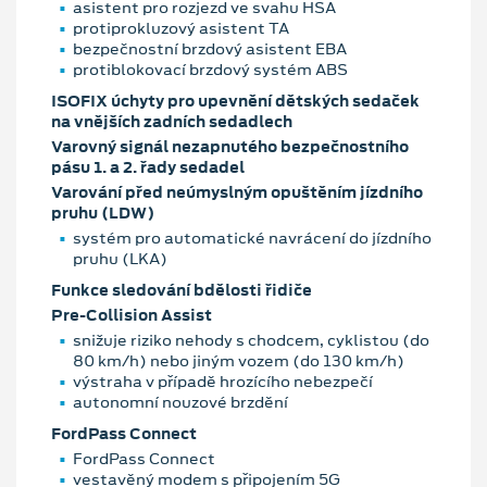
asistent pro rozjezd ve svahu HSA
protiprokluzový asistent TA
bezpečnostní brzdový asistent EBA
protiblokovací brzdový systém ABS
ISOFIX úchyty pro upevnění dětských sedaček
na vnějších zadních sedadlech
Varovný signál nezapnutého bezpečnostního
pásu 1. a 2. řady sedadel
Varování před neúmyslným opuštěním jízdního
pruhu (LDW)
systém pro automatické navrácení do jízdního
pruhu (LKA)
Funkce sledování bdělosti řidiče
Pre-Collision Assist
snižuje riziko nehody s chodcem, cyklistou (do
80 km/h) nebo jiným vozem (do 130 km/h)
výstraha v případě hrozícího nebezpečí
autonomní nouzové brzdění
FordPass Connect
FordPass Connect
vestavěný modem s připojením 5G