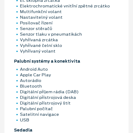
El. sklopná zrcátka
Elektrochromatické vnitřní zpětné zrcátko
Multifunkční volant
Nastavitelný volant
Posilovač řízení
Senzor stěračů
Senzor tlaku v pneumatikách
Vyhřívaná zrcátka
Vyhřívané čelní sklo
Vyhřívaný volant
Palubní systémy a konektivita
Android Auto
Apple Car Play
Autorádio
Bluetooth
Digitální příjem rádia (DAB)
Digitální přístrojová deska
Digitální přístrojový štít
Palubní počítač
Satelitní navigace
USB
Sedadla