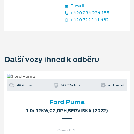
E‑mail
+420 234 234 155
+420 724 141 432
Další vozy ihned k odběru
999 ccm
50 224 km
automat
Ford Puma
1.0i,92KW,CZ,DPH,SERVISKA (2022)
Cena s DPH