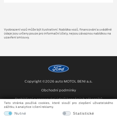
Vyobrazení vozů může být ilustrativní. Nabídka vozů, financování a uváděné
údaje jsou určeny pouze pro informační účely, nejsou závaznou nabídkou na
uzavření smlouvy.
Copyright ©2026 auto MOTOL BENI a.s.
Obchodní podmínky
Prohlášení o zpracování údajů konečných zákazníků
Tato stránka používá cookies, které slouží pro zlepšení uživatelského
zážitku, k analytice i cílení reklamy.
Kariéra
Nutné
Statistické
Projekty