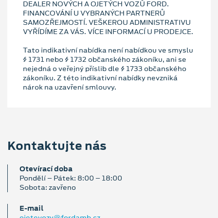
DEALER NOVÝCH A OJETÝCH VOZŮ FORD.
FINANCOVÁNÍ U VYBRANÝCH PARTNERŮ
SAMOZŘEJMOSTÍ. VEŠKEROU ADMINISTRATIVU
VYŘÍDÍME ZA VÁS. VÍCE INFORMACÍ U PRODEJCE.
Tato indikativní nabídka není nabídkou ve smyslu
§ 1731 nebo § 1732 občanského zákoníku, ani se
nejedná o veřejný příslib dle § 1733 občanského
zákoníku. Z této indikativní nabídky nevzniká
nárok na uzavření smlouvy.
Kontaktujte nás
Otevírací doba
Pondělí – Pátek: 8:00 – 18:00
Sobota: zavřeno
E‑mail
ojetevozy@fordamb.cz