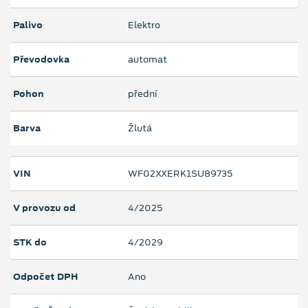
Palivo
Elektro
Převodovka
automat
Pohon
přední
Barva
Žlutá
VIN
WF02XXERK1SU89735
V provozu od
4/2025
STK do
4/2029
Odpočet DPH
Ano