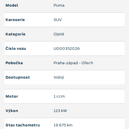
Model
Puma
Karoserie
SUV
Kategorie
Ojeté
Číslo vozu
U000352026
Pobočka
Praha-západ - Ořech
Dostupnost
Volný
Motor
1 ccm
Výkon
123 kW
Stav tachometru
19 675 km