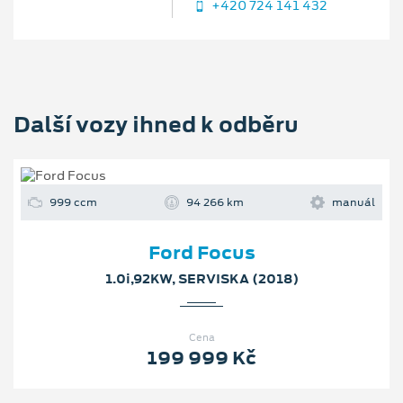
+420 724 141 432
Další vozy ihned k odběru
999 ccm
94 266 km
manuál
Ford Focus
1.0i,92KW, SERVISKA (2018)
Cena
199 999 Kč