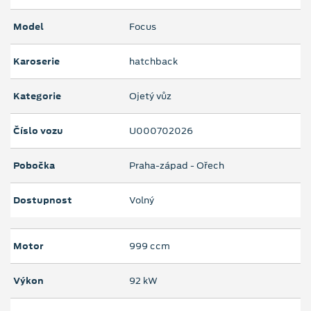
Model
Focus
Karoserie
hatchback
Kategorie
Ojetý vůz
Číslo vozu
U000702026
Pobočka
Praha-západ - Ořech
Dostupnost
Volný
Motor
999 ccm
Výkon
92 kW