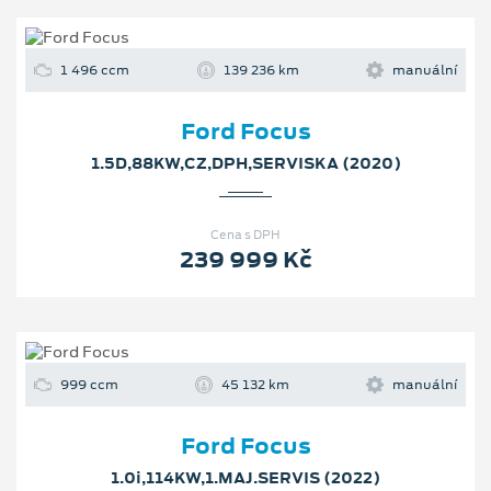
1 496 ccm
139 236 km
manuální
Ford Focus
1.5D,88KW,CZ,DPH,SERVISKA (2020)
Cena s DPH
239 999 Kč
999 ccm
45 132 km
manuální
Ford Focus
1.0i,114KW,1.MAJ.SERVIS (2022)