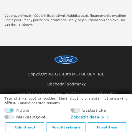
Vyobrazení vozů může být ilustrativní. Nabídka vozů, financování a uváděné
údaje jsou určeny pouze pro informační účely, nejsou závaznou nabídkou na
uzavření smlouvy.
Copyright ©2026 auto MOTOL BENI a.s.
Obchodní podmínky
Prohlášení o zpracování údajů konečných zákazníků
Tato stránka používá cookies, které slouží pro zlepšení uživatelského
zážitku, k analytice i cílení reklamy.
Kariéra
Nutné
Statistické
Projekty
Marketingové
Zobrazit detaily
Při tvorbě videí a obrázků na tomto webu je využíváno kombinace
Odmítnout
Povolit vybrané
Povolit vše
tradičních fotografií či videí, počítačem generovaných snímků (CGI)