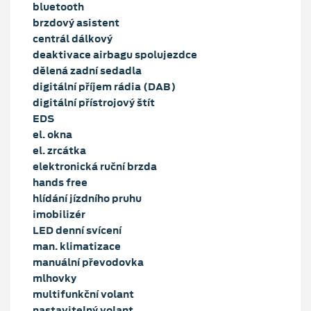
bluetooth
brzdový asistent
centrál dálkový
deaktivace airbagu spolujezdce
dělená zadní sedadla
digitální příjem rádia (DAB)
digitální přístrojový štít
EDS
el. okna
el. zrcátka
elektronická ruční brzda
hands free
hlídání jízdního pruhu
imobilizér
LED denní svícení
man. klimatizace
manuální převodovka
mlhovky
multifunkční volant
nastavitelný volant