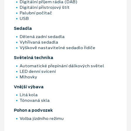
Digitální příjem rádia (DAB)
Digitální přístrojový štít
Palubní počítač
USB
Sedadla
Dělená zadní sedadla
Vyhřívaná sedadla
Výškově nastavitelné sedadlo řidiče
Světelná technika
Automatické přepínání dálkových světel
LED denní svícení
Mlhovky
Vnější výbava
Litá kola
Tónovaná skla
Pohon a podvozek
Volba jízdního režimu