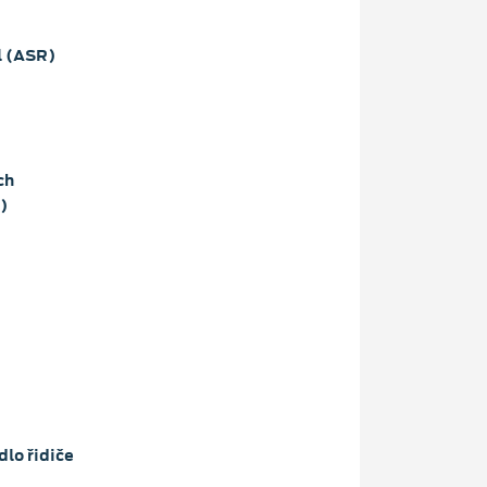
l (ASR)
ch
)
lo řidiče