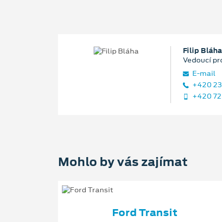
Filip Bláha
Vedoucí pr
E‑mail
+420 23
+420 72
Mohlo by vás zajímat
Ford Transit