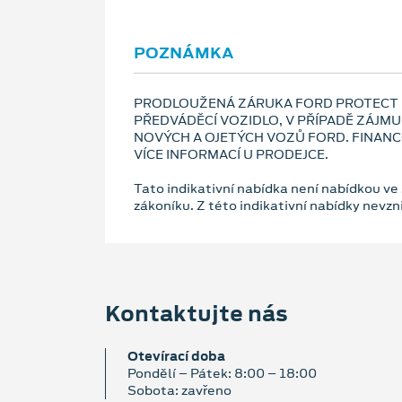
POZNÁMKA
PRODLOUŽENÁ ZÁRUKA FORD PROTECT 5
PŘEDVÁDĚCÍ VOZIDLO, V PŘÍPADĚ ZÁJMU 
NOVÝCH A OJETÝCH VOZŮ FORD. FINANC
VÍCE INFORMACÍ U PRODEJCE.
Tato indikativní nabídka není nabídkou ve
zákoníku. Z této indikativní nabídky nevz
Kontaktujte nás
Otevírací doba
Pondělí – Pátek: 8:00 – 18:00
Sobota: zavřeno