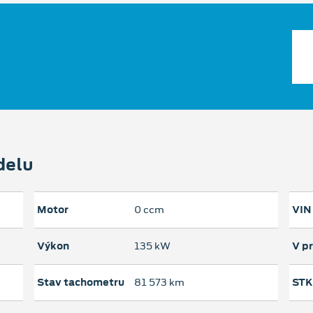
delu
Motor
0 ccm
VIN
Výkon
135 kW
V p
Stav tachometru
81 573 km
STK