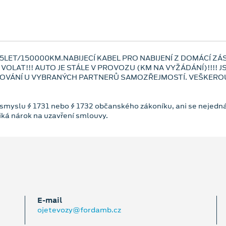
LET/150000KM.NABIJECÍ KABEL PRO NABIJENÍ Z DOMÁCÍ Z
VOLAT!!! AUTO JE STÁLE V PROVOZU (KM NA VYŽÁDÁNÍ)!!!!
OVÁNÍ U VYBRANÝCH PARTNERŮ SAMOZŘEJMOSTÍ. VEŠKEROU 
 smyslu § 1731 nebo § 1732 občanského zákoníku, ani se nejedná
niká nárok na uzavření smlouvy.
E‑mail
ojetevozy@fordamb.cz