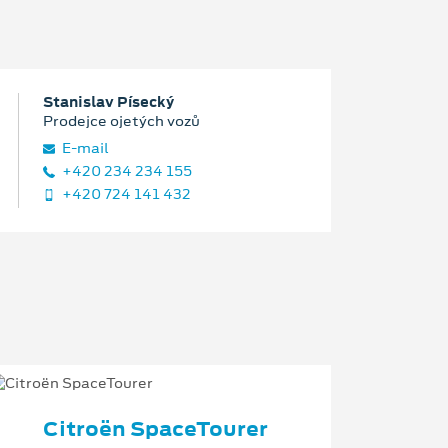
Stanislav Písecký
Prodejce ojetých vozů
E‑mail
+420 234 234 155
+420 724 141 432
Citroën SpaceTourer