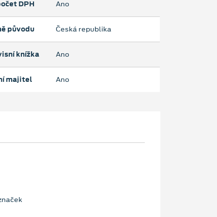
očet DPH
Ano
ě původu
Česká republika
isní knížka
Ano
í majitel
Ano
značek