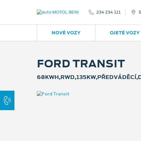
234 234 111
S
NOVÉ VOZY
OJETÉ VOZY
FORD TRANSIT
68KWH,RWD,135KW,PŘEDVÁDĚCÍ,D