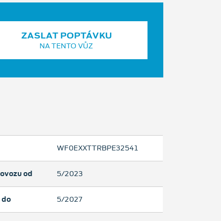
ZASLAT POPTÁVKU
NA TENTO VŮZ
WF0EXXTTRBPE32541
rovozu od
5/2023
 do
5/2027