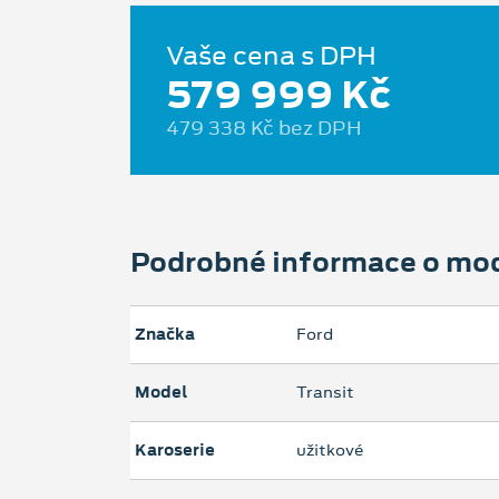
Vaše cena s DPH
579 999 Kč
479 338 Kč bez DPH
Podrobné informace o mo
Značka
Ford
Model
Transit
Karoserie
užitkové