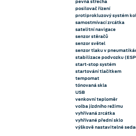
pevná střecha
posilovač řízení
protiprokluzový systém ko
samostmívací zrcátka
satelitní navigace
senzor stěračů
senzor světel
senzor tlaku v pneumatiká
stabilizace podvozku (ESP
start-stop systém
startování tlačítkem
tempomat
tónovaná skla
USB
venkovní teploměr
volba jízdního režimu
vyhřívaná zrcátka
vyhřívané přední sklo
výškově nastavitelné sedad