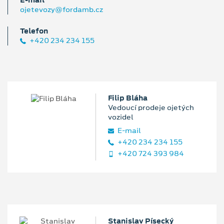
E‑mail
ojetevozy@fordamb.cz
Telefon
+420 234 234 155
Filip Bláha
Vedoucí prodeje ojetých
vozidel
E‑mail
+420 234 234 155
+420 724 393 984
Stanislav Písecký