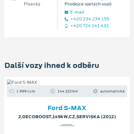
Prodejce ojetých vozů
E‑mail
+420 234 234 155
+420 724 141 432
Další vozy ihned k odběru
1 999 ccm
144 223 km
automatická
Ford S-MAX
2,0ECOBOOST,149kW,CZ,SERVISKA (2012)