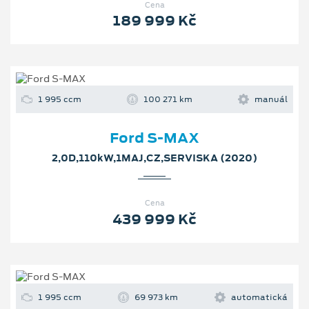
Cena
189 999 Kč
1 995 ccm
100 271 km
manuál
Ford S-MAX
2,0D,110kW,1MAJ,CZ,SERVISKA (2020)
Cena
439 999 Kč
1 995 ccm
69 973 km
automatická