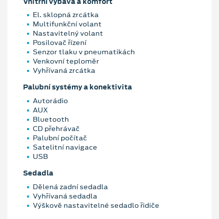
Vnitřní výbava a komfort
El. sklopná zrcátka
Multifunkční volant
Nastavitelný volant
Posilovač řízení
Senzor tlaku v pneumatikách
Venkovní teploměr
Vyhřívaná zrcátka
Palubní systémy a konektivita
Autorádio
AUX
Bluetooth
CD přehrávač
Palubní počítač
Satelitní navigace
USB
Sedadla
Dělená zadní sedadla
Vyhřívaná sedadla
Výškově nastavitelné sedadlo řidiče