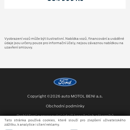
Vyobrazení vozů může být ilustrativní. Nabídka vozů, financování a uváděné
údaje jsou určeny pouze pro informační účely, nejsou závaznou nabídkou na
uzavření smlouvy.
Copyright ©2026 auto MOTOL BENI a.s.
Obchodní podmínky
Prohlášení o zpracování údajů konečných zákazníků
Tato stránka používá cookies, které slouží pro zlepšení uživatelského
zážitku, k analytice i cílení reklamy.
Kariéra