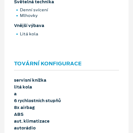
Světelná technika
Denní svícení
Mlhovky
Vnější výbava
Litá kola
TOVÁRNÍ KONFIGURACE
servisní knížka
litá kola
a
6 rychlostních stupňů
8x airbag
ABS
aut. klimatizace
autorádio