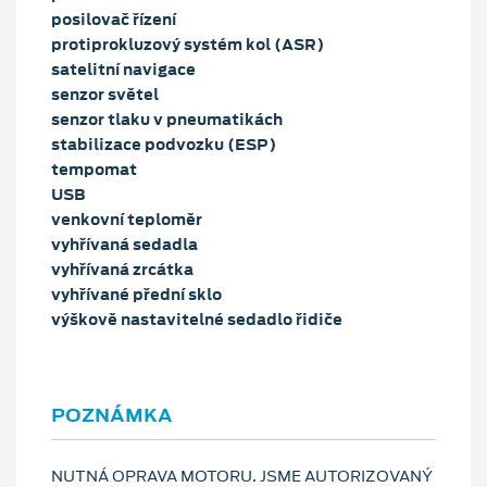
posilovač řízení
protiprokluzový systém kol (ASR)
satelitní navigace
senzor světel
senzor tlaku v pneumatikách
stabilizace podvozku (ESP)
tempomat
USB
venkovní teploměr
vyhřívaná sedadla
vyhřívaná zrcátka
vyhřívané přední sklo
výškově nastavitelné sedadlo řidiče
POZNÁMKA
NUTNÁ OPRAVA MOTORU. JSME AUTORIZOVANÝ