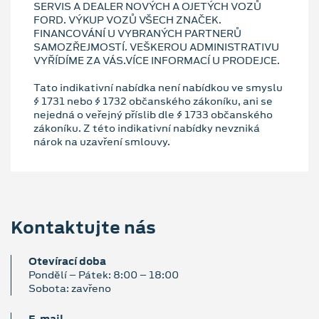
SERVIS A DEALER NOVÝCH A OJETÝCH VOZŮ
FORD. VÝKUP VOZŮ VŠECH ZNAČEK.
FINANCOVÁNÍ U VYBRANÝCH PARTNERŮ
SAMOZŘEJMOSTÍ. VEŠKEROU ADMINISTRATIVU
VYŘÍDÍME ZA VÁS.VÍCE INFORMACÍ U PRODEJCE.
Tato indikativní nabídka není nabídkou ve smyslu
§ 1731 nebo § 1732 občanského zákoníku, ani se
nejedná o veřejný příslib dle § 1733 občanského
zákoníku. Z této indikativní nabídky nevzniká
nárok na uzavření smlouvy.
Kontaktujte nás
Otevírací doba
Pondělí – Pátek: 8:00 – 18:00
Sobota: zavřeno