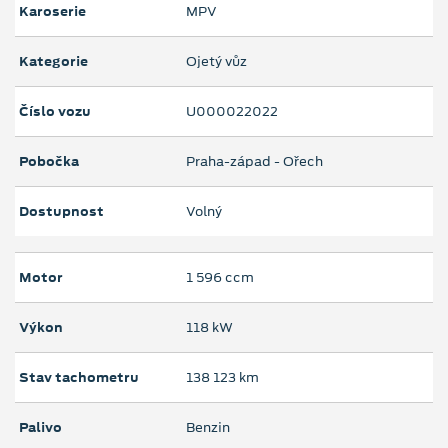
Karoserie
MPV
Kategorie
Ojetý vůz
Číslo vozu
U000022022
Pobočka
Praha-západ - Ořech
Dostupnost
Volný
Motor
1 596 ccm
Výkon
118 kW
Stav tachometru
138 123 km
Palivo
Benzin