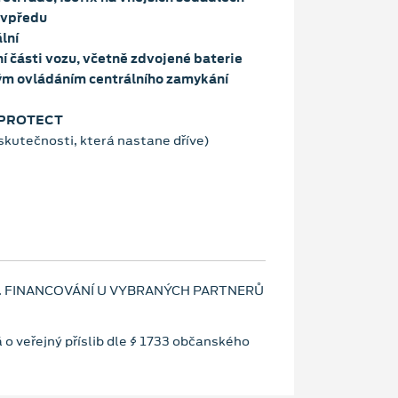
 vpředu
lní
í části vozu, včetně zdvojené baterie
vým ovládáním centrálního zamykání
D PROTECT
skutečnosti, která nastane dříve)
. FINANCOVÁNÍ U VYBRANÝCH PARTNERŮ
 o veřejný příslib dle § 1733 občanského