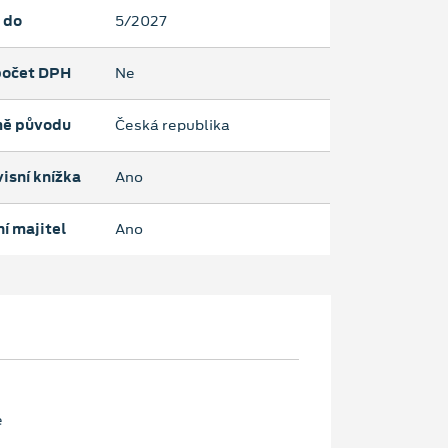
 do
5/2027
očet DPH
Ne
ě původu
Česká republika
isní knížka
Ano
í majitel
Ano
e