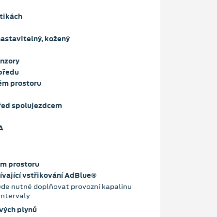
tikách
astavitelný, kožený
enzory
vpředu
ém prostoru
řed spolujezdcem
A
ém prostoru
ívající vstřikování AdBlue®
bude nutné doplňovat provozní kapalinu
ní intervaly
ových plynů