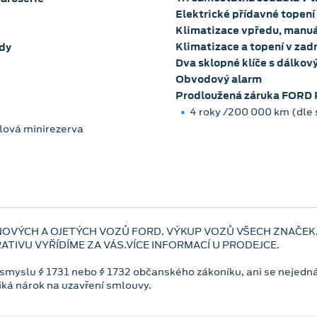
Elektrické přídavné topení
Klimatizace vpředu, manuá
Klimatizace a topení v zadn
ady
Dva sklopné klíče s dálko
Obvodový alarm
Prodloužená záruka FOR
4 roky /200 000 km (dle 
lová minirezerva
NOVÝCH A OJETÝCH VOZŮ FORD. VÝKUP VOZŮ VŠECH ZNAČEK
TIVU VYŘÍDÍME ZA VÁS.VÍCE INFORMACÍ U PRODEJCE.
 smyslu § 1731 nebo § 1732 občanského zákoníku, ani se nejedná
niká nárok na uzavření smlouvy.