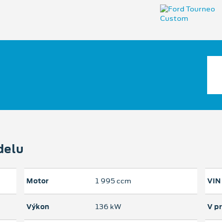
delu
Motor
1 995 ccm
VIN
Výkon
136 kW
V p