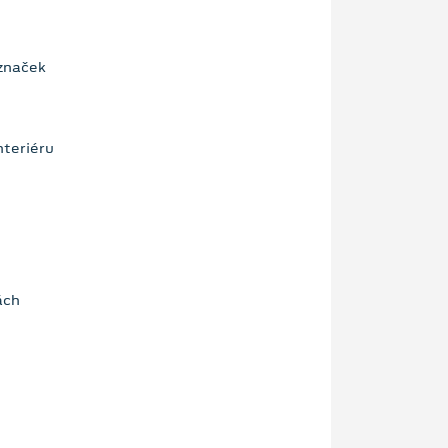
značek
nteriéru
ách