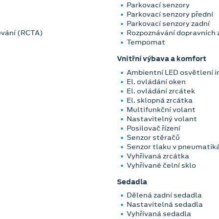
Parkovací senzory
Parkovací senzory přední
Parkovací senzory zadní
ouvání (RCTA)
Rozpoznávání dopravních 
Tempomat
Vnitřní výbava a komfort
Ambientní LED osvětlení i
El. ovládání oken
El. ovládání zrcátek
El. sklopná zrcátka
Multifunkční volant
Nastavitelný volant
Posilovač řízení
Senzor stěračů
Senzor tlaku v pneumatik
Vyhřívaná zrcátka
Vyhřívané čelní sklo
Sedadla
Dělená zadní sedadla
Nastavitelná sedadla
Vyhřívaná sedadla