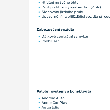
Hlídání mrtvého úhlu
Protiprokluzový systém kol (ASR)
Sledování jízdního pruhu
Upozornění na přijíždějící vozidla při c
Zabezpečení vozidla
Dálkové centrální zamykání
Imobilizér
Palubní systémy a konektivita
Android Auto
Apple Car Play
Autorádio