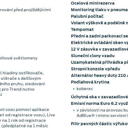
Ocelová minirezerva
ování před projíždějícími
Monitoring tlaku v pneuma
Palubní počítač
Volant výškově a podélně n
Tempomat
Přední a zadní parkovací s
Elektrické ovládání oken 
12 V zásuvka v zavazadlov
Sluneční clony vzadu
 mlhové světlomety
Uzamykatelná přihrádka p
Stropní konzole vpředu
l hladiny ostřikovače,
Alternátor heavy duty 210 
 stěrače s dešťovým
Podlahová krytina
dního pruhu, sledování
koberec
; pro Trend nutno
í
Úchytná oka v zavazadlov
Emisní norma Euro 6.2 využ
ní vozu pomocí aplikace
v závislosti na provozu 
t od registrace vozu), Live
AdBlue® i mimo servis
 na 1 rok od registrace
Filtr pevných částic výfuk
ů (předplatné na 1 měsíc