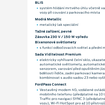
BLIS
systém hlídání mrtvého úhlu včetně var
vozy při couvání z parkovacího místa
Modrá Metallic
metalický lak speciální
Tažné zařízení, pevné
Zásuvka 230 V / 150 W vpředu
Bixenonové světlomety
s funkcí odbočovacích světel a přední
Sada Viditelnost Premium
elektricky vyhřívané čelní sklo, ukazate
automatické světlomety, automatické
senzorem, varování před opuštěním jíz
bdělosti řidiče, zadní parkovací kamera
kombinovat s audio sadou 23 nebo vyšš
FordPass Connect
Vestavěný modem 4G, vzdálené ovládá
mobilního telefonu (předplatné na 10 le
Traffic pro navigaci SYNC 3 (předplatné
vozu), Wi-Fi HotSpot pro až 10 přístroj