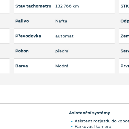
Stav tachometru
132 766 km
STK
Palivo
Nafta
Odp
Převodovka
automat
Zem
Pohon
přední
Serv
Barva
Modrá
Prvn
Asistenční systémy
Asistent rozjezdu do kopc
Parkovací kamera