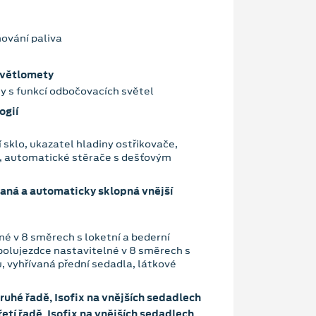
ování paliva
světlomety
y s funkcí odbočovacích světel
ogií
í sklo, ukazatel hladiny ostřikovače,
, automatické stěrače s dešťovým
daná a automaticky sklopná vnější
né v 8 směrech s loketní a bederní
olujezdce nastavitelné v 8 směrech s
, vyhřívaná přední sedadla, látkové
ruhé řadě, Isofix na vnějších sedadlech
etí řadě, Isofix na vnějších sedadlech