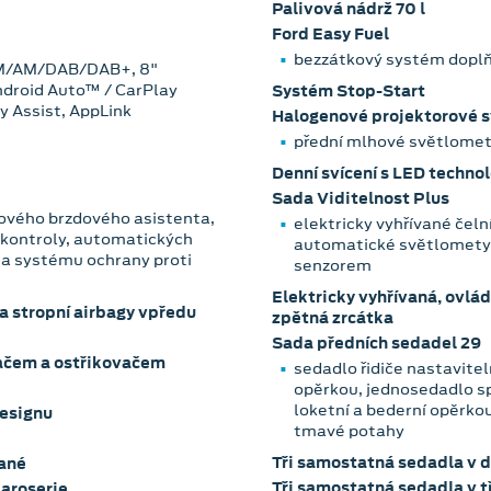
Palivová nádrž 70 l
Ford Easy Fuel
bezzátkový systém doplň
 FM/AM/DAB/DAB+, 8"
Android Auto™ / CarPlay
Systém Stop-Start
 Assist, AppLink
Halogenové projektorové 
přední mlhové světlomet
Denní svícení s LED technol
Sada Viditelnost Plus
zového brzdového asistenta,
elektricky vyhřívané čeln
í kontroly, automatických
automatické světlomety
 a systému ochrany proti
senzorem
Elektricky vyhřívaná, ovlá
 a stropní airbagy vpředu
zpětná zrcátka
Sada předních sedadel 29
račem a ostřikovačem
sedadlo řidiče nastavitel
opěrkou, jednosedadlo sp
loketní a bederní opěrkou
designu
tmavé potahy
Tři samostatná sedadla v d
vané
Tři samostatná sedadla v tř
karoserie