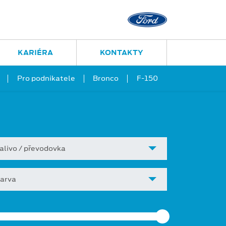
KARIÉRA
KONTAKTY
Pro podnikatele
Bronco
F-150
alivo / převodovka
arva