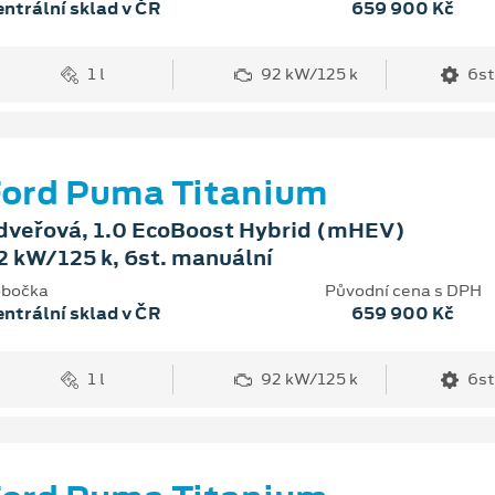
ntrální sklad v ČR
659 900 Kč
1 l
92 kW/125 k
6st
ord Puma Titanium
dveřová, 1.0 EcoBoost Hybrid (mHEV)
2 kW/125 k, 6st. manuální
bočka
Původní cena s DPH
ntrální sklad v ČR
659 900 Kč
1 l
92 kW/125 k
6st