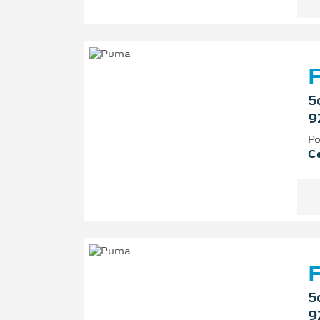
F
5
9
Po
Ce
F
5
9