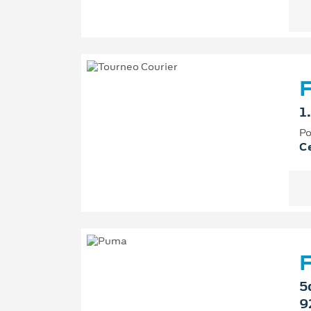
F
1
Po
Ce
F
5
9