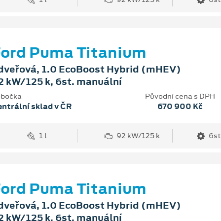
ord Puma Titanium
dveřová, 1.0 EcoBoost Hybrid (mHEV)
2 kW/125 k, 6st. manuální
bočka
Původní cena s DPH
ntrální sklad v ČR
670 900 Kč
1 l
92 kW/125 k
6st
ord Puma Titanium
dveřová, 1.0 EcoBoost Hybrid (mHEV)
2 kW/125 k, 6st. manuální