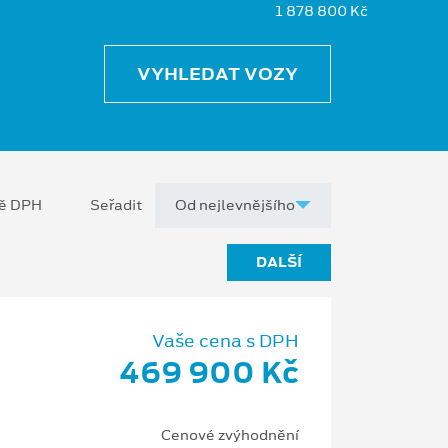
1 878 800 Kč
VYHLEDAT VOZY
ně DPH
Seřadit
DALŠÍ
Vaše cena s DPH
469 900 Kč
Cenové zvýhodnění