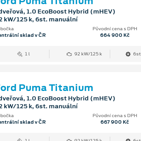
ord Puma Titanium
dveřová, 1.0 EcoBoost Hybrid (mHEV)
2 kW/125 k, 6st. manuální
bočka
Původní cena s DPH
ntrální sklad v ČR
664 900 Kč
1 l
92 kW/125 k
6st
ord Puma Titanium
dveřová, 1.0 EcoBoost Hybrid (mHEV)
2 kW/125 k, 6st. manuální
bočka
Původní cena s DPH
ntrální sklad v ČR
667 900 Kč
1 l
92 kW/125 k
6st