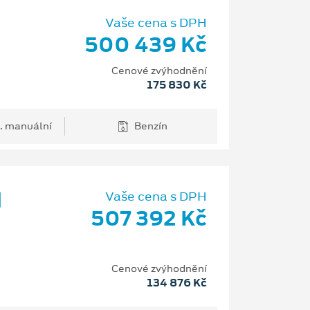
Vaše cena s DPH
500 439 Kč
Cenové zvýhodnění
175 830 Kč
. manuální
Benzín
d
Vaše cena s DPH
507 392 Kč
Cenové zvýhodnění
134 876 Kč