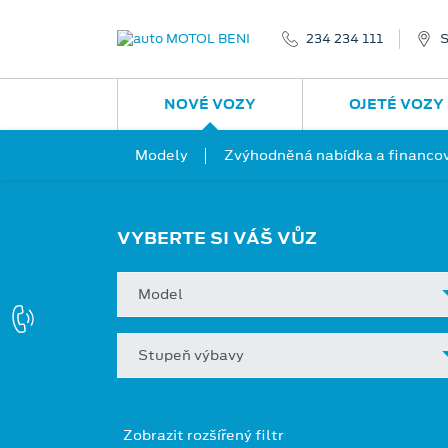
234 234 111
S
NOVÉ VOZY
OJETÉ VOZY
Modely
Zvýhodněná nabídka a financo
VYBERTE SI VÁŠ VŮZ
Model
Stupeň výbavy
Zobrazit rozšířený filtr