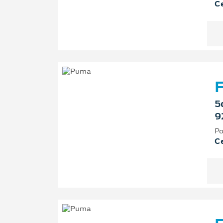
Ce
F
5
9
Po
Ce