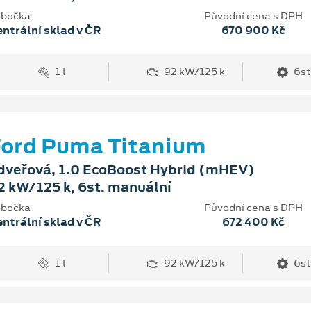
bočka
Původní cena s DPH
ntrální sklad v ČR
670 900 Kč
1 l
92 kW/125 k
6st
ord Puma Titanium
dveřová, 1.0 EcoBoost Hybrid (mHEV)
2 kW/125 k, 6st. manuální
bočka
Původní cena s DPH
ntrální sklad v ČR
672 400 Kč
1 l
92 kW/125 k
6st