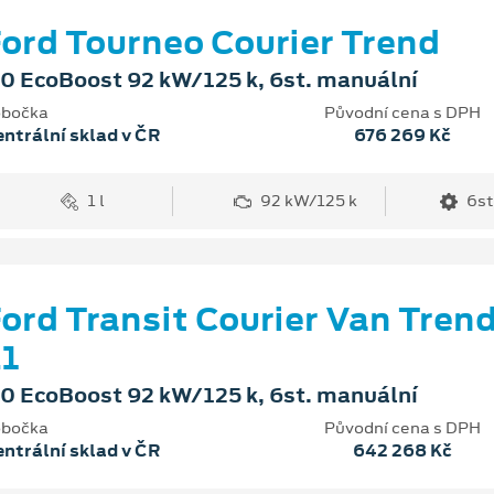
ord Tourneo Courier Trend
.0 EcoBoost 92 kW/125 k, 6st. manuální
bočka
Původní cena s DPH
ntrální sklad v ČR
676 269 Kč
1 l
92 kW/125 k
6st
ord Transit Courier Van Tren
1
.0 EcoBoost 92 kW/125 k, 6st. manuální
bočka
Původní cena s DPH
ntrální sklad v ČR
642 268 Kč