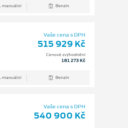
. manuální
Benzín
Vaše cena s DPH
515 929 Kč
Cenové zvýhodnění
181 273 Kč
. manuální
Benzín
Vaše cena s DPH
540 900 Kč