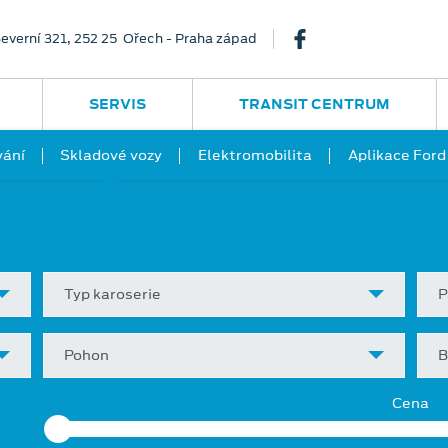
everní 321, 252 25 Ořech - Praha západ
SERVIS
TRANSIT CENTRUM
vání
Skladové vozy
Elektromobilita
Aplikace Ford
Typ karoserie
P
Pohon
B
Cena