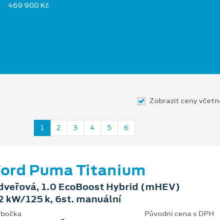
469 900 Kč
Zobrazit ceny včet
1
2
3
4
5
6
ord Puma Titanium
dveřová, 1.0 EcoBoost Hybrid (mHEV)
2 kW/125 k, 6st. manuální
bočka
Původní cena s DPH