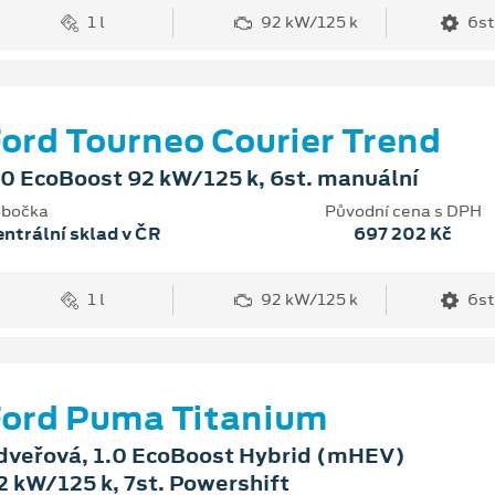
1 l
92 kW/125 k
6st
ord Tourneo Courier Trend
.0 EcoBoost 92 kW/125 k, 6st. manuální
bočka
Původní cena s DPH
ntrální sklad v ČR
697 202 Kč
1 l
92 kW/125 k
6st
ord Puma Titanium
dveřová, 1.0 EcoBoost Hybrid (mHEV)
2 kW/125 k, 7st. Powershift