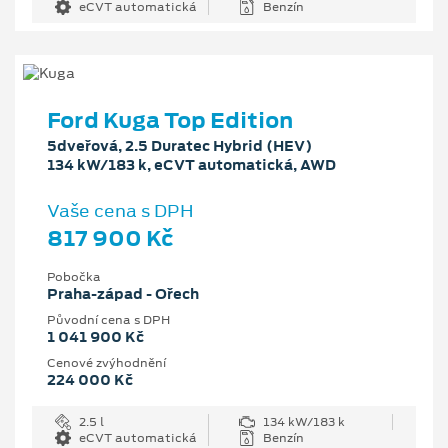
eCVT automatická
Benzín
Ford Kuga Top Edition
5dveřová, 2.5 Duratec Hybrid (HEV)
134 kW/183 k, eCVT automatická, AWD
Vaše cena s DPH
817 900 Kč
Pobočka
Praha-západ - Ořech
Původní cena s DPH
1 041 900 Kč
Cenové zvýhodnění
224 000 Kč
2.5 l
134 kW/183 k
eCVT automatická
Benzín