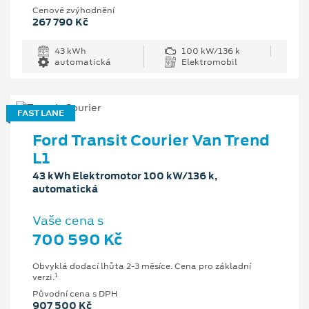
Cenové zvýhodnění
267 790 Kč
43 kWh
100 kW/136 k
automatická
Elektromobil
FAST LANE
Ford Transit Courier Van Trend
L1
43 kWh Elektromotor 100 kW/136 k,
automatická
Vaše cena s
700 590 Kč
Obvyklá dodací lhůta 2-3 měsíce. Cena pro základní
1
verzi.
Původní cena s DPH
907 500 Kč