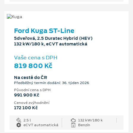
Ford Kuga ST-Line
5dveřová, 2.5 Duratec Hybrid (HEV)
132 kW/180 k, eCVT automatická
Vaše cena s DPH
819 800 Kč
Na cestě do ČR
Předběžný termín dodání: 36. týden 2026
Původní cena s DPH
991 900 Kč
Cenové zvýhodnění
172 100 Kč
2.5 l
132 kW/180 k
eCVT automatická
Benzín