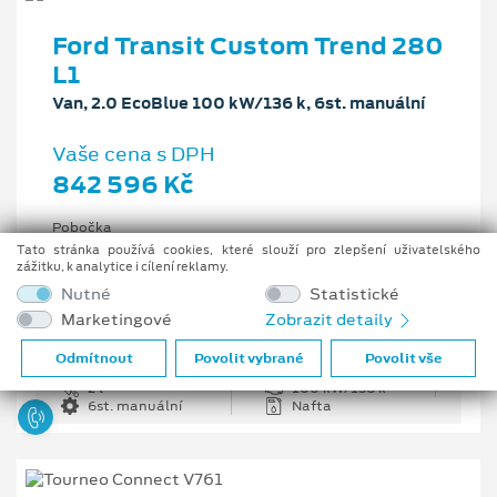
Ford Transit Custom Trend 280
L1
Van, 2.0 EcoBlue 100 kW/136 k, 6st. manuální
Vaše cena s DPH
842 596 Kč
Pobočka
Centrální sklad v ČR
Tato stránka používá cookies, které slouží pro zlepšení uživatelského
zážitku, k analytice i cílení reklamy.
Původní cena s DPH
Nutné
Statistické
1 203 708 Kč
Marketingové
Zobrazit detaily
Cenové zvýhodnění
361 112 Kč
Odmítnout
Povolit vybrané
Povolit vše
2 l
100 kW/136 k
6st. manuální
Nafta