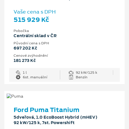
Vaše cena s DPH
515 929 Kč
Pobočka
Centrální sklad v ČR
Původní cena s DPH
697 202 Kč
Cenové zvýhodnění
181 273 Kč
1 l
92 kW/125 k
6st. manuální
Benzín
Ford Puma Titanium
5dveřová, 1.0 EcoBoost Hybrid (mHEV)
92 kW/125 k, 7st. Powershift