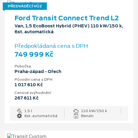
PŘEDVÁDĚCÍ VŮZ
Ford Transit Connect Trend L2
Van, 1.5 EcoBoost Hybrid (PHEV) 110 kW/150 k,
6st. automatická
Předpokládaná cena s DPH
749 999 Kč
Pobočka
Praha-západ - Ořech
Původní cena s DPH
1 017 610 Kč
Cenové zvýhodnění
267 611 Kč
1.5 l
110 kW/150 k
6st. automatická
Benzín