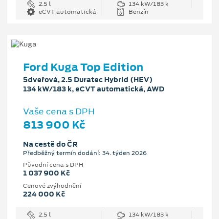
2.5 l
134 kW/183 k
eCVT automatická
Benzín
Ford Kuga Top Edition
5dveřová, 2.5 Duratec Hybrid (HEV)
134 kW/183 k, eCVT automatická, AWD
Vaše cena s DPH
813 900 Kč
Na cestě do ČR
Předběžný termín dodání: 34. týden 2026
Původní cena s DPH
1 037 900 Kč
Cenové zvýhodnění
224 000 Kč
2.5 l
134 kW/183 k