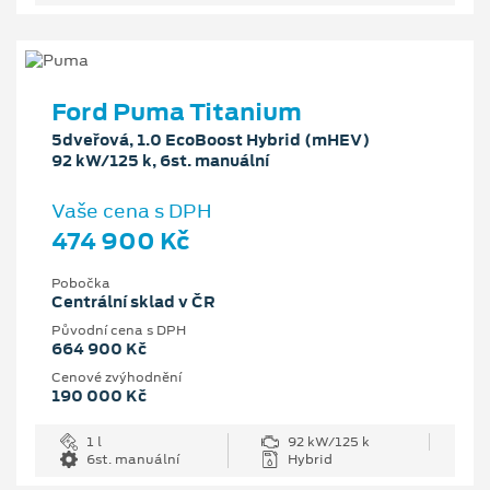
Ford Puma Titanium
5dveřová, 1.0 EcoBoost Hybrid (mHEV)
92 kW/125 k, 6st. manuální
Vaše cena s DPH
474 900 Kč
Pobočka
Centrální sklad v ČR
Původní cena s DPH
664 900 Kč
Cenové zvýhodnění
190 000 Kč
1 l
92 kW/125 k
6st. manuální
Hybrid