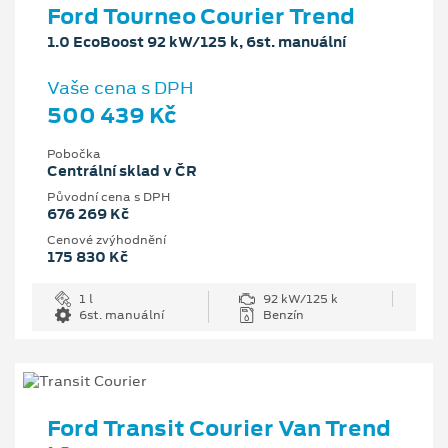
Ford Tourneo Courier Trend
1.0 EcoBoost 92 kW/125 k, 6st. manuální
Vaše cena s DPH
500 439 Kč
Pobočka
Centrální sklad v ČR
Původní cena s DPH
676 269 Kč
Cenové zvýhodnění
175 830 Kč
1 l
92 kW/125 k
6st. manuální
Benzín
Ford Transit Courier Van Trend