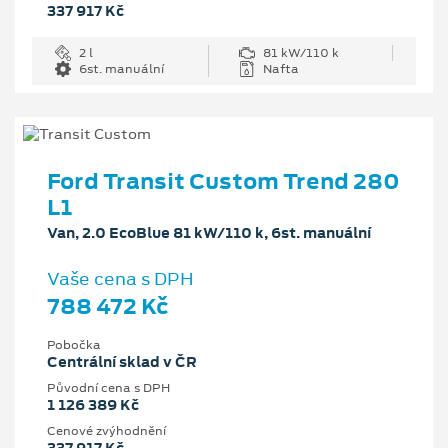
337 917 Kč
2 l
81 kW/110 k
6st. manuální
Nafta
Ford Transit Custom Trend 280
L1
Van, 2.0 EcoBlue 81 kW/110 k, 6st. manuální
Vaše cena s DPH
788 472 Kč
Pobočka
Centrální sklad v ČR
Původní cena s DPH
1 126 389 Kč
Cenové zvýhodnění