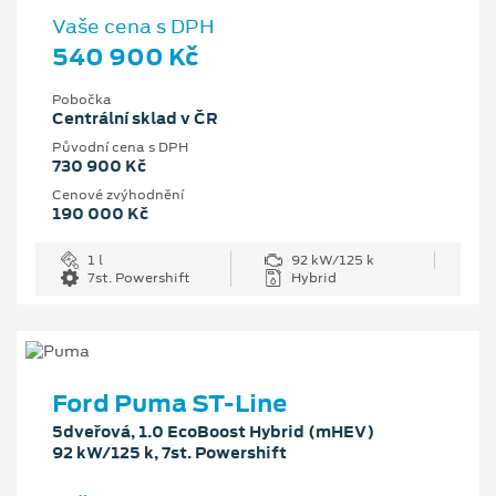
Vaše cena s DPH
540 900 Kč
Pobočka
Centrální sklad v ČR
Původní cena s DPH
730 900 Kč
Cenové zvýhodnění
190 000 Kč
1 l
92 kW/125 k
7st. Powershift
Hybrid
Ford Puma ST-Line
5dveřová, 1.0 EcoBoost Hybrid (mHEV)
92 kW/125 k, 7st. Powershift