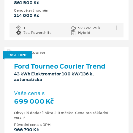
861 500 Kč
Cenové zvýhodnění
214 000 Kč
1 l
92 kW/125 k
7st. Powershift
Hybrid
FAST LANE
Ford Tourneo Courier Trend
43 kWh Elektromotor 100 kW/136 k,
automatická
Vaše cena s
699 000 Kč
Obvyklá dodací lhůta 2-3 měsíce. Cena pro základní
1
verzi.
Původní cena s DPH
966 790 Kč