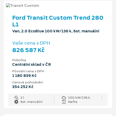
Ford Transit Custom Trend 280
L1
Van, 2.0 EcoBlue 100 kW/136 k, 6st. manuální
Vaše cena s DPH
826 587 Kč
Pobočka
Centrální sklad v ČR
Původní cena s DPH
1 180 839 Kč
Cenové zvýhodnění
354 252 Kč
2 l
100 kW/136 k
6st. manuální
Nafta