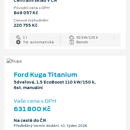
Centrální sklad v ČR
Původní cena s DPH
849 057 Kč
Cenové zvýhodnění
220 755 Kč
1 l
92 kW/125 k
7st. automatická
Benzín
Ford Kuga Titanium
5dveřová, 1.5 EcoBoost 110 kW/150 k,
6st. manuální
Vaše cena s DPH
631 800 Kč
Na cestě do ČR
Předběžný termín dodání: 41. týden 2026