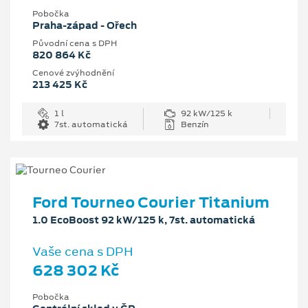
Pobočka
Praha-západ - Ořech
Původní cena s DPH
820 864 Kč
Cenové zvýhodnění
213 425 Kč
1 l
92 kW/125 k
7st. automatická
Benzín
Ford Tourneo Courier Titanium
1.0 EcoBoost 92 kW/125 k, 7st. automatická
Vaše cena s DPH
628 302 Kč
Pobočka