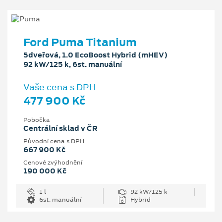
Ford Puma Titanium
5dveřová, 1.0 EcoBoost Hybrid (mHEV)
92 kW/125 k, 6st. manuální
Vaše cena s DPH
477 900 Kč
Pobočka
Centrální sklad v ČR
Původní cena s DPH
667 900 Kč
Cenové zvýhodnění
190 000 Kč
1 l
92 kW/125 k
6st. manuální
Hybrid