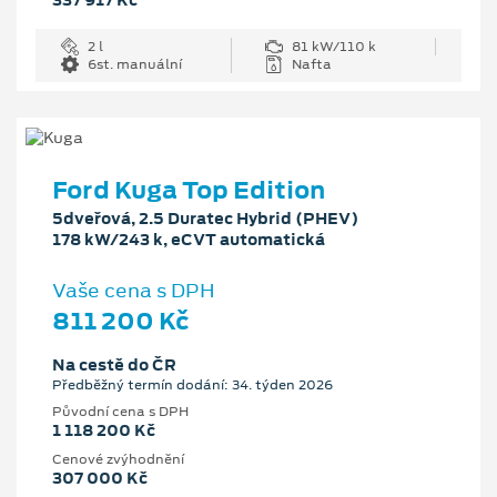
337 917 Kč
2 l
81 kW/110 k
6st. manuální
Nafta
Ford Kuga Top Edition
5dveřová, 2.5 Duratec Hybrid (PHEV)
178 kW/243 k, eCVT automatická
Vaše cena s DPH
811 200 Kč
Na cestě do ČR
Předběžný termín dodání: 34. týden 2026
Původní cena s DPH
1 118 200 Kč
Cenové zvýhodnění
307 000 Kč