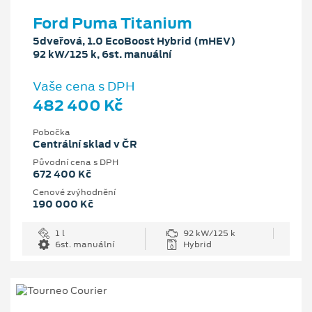
Ford Puma Titanium
5dveřová, 1.0 EcoBoost Hybrid (mHEV)
92 kW/125 k, 6st. manuální
Vaše cena s DPH
482 400 Kč
Pobočka
Centrální sklad v ČR
Původní cena s DPH
672 400 Kč
Cenové zvýhodnění
190 000 Kč
1 l
92 kW/125 k
6st. manuální
Hybrid