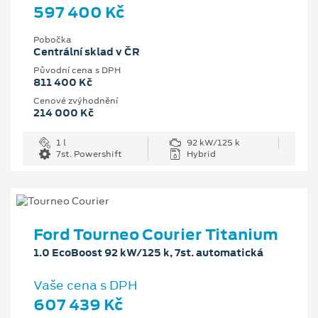
597 400 Kč
Pobočka
Centrální sklad v ČR
Původní cena s DPH
811 400 Kč
Cenové zvýhodnění
214 000 Kč
1 l
92 kW/125 k
7st. Powershift
Hybrid
Ford Tourneo Courier Titanium
1.0 EcoBoost 92 kW/125 k, 7st. automatická
Vaše cena s DPH
607 439 Kč