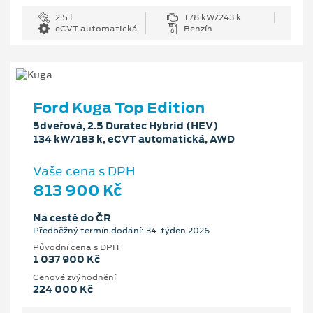
2.5 l
178 kW/243 k
eCVT automatická
Benzín
Ford Kuga Top Edition
5dveřová, 2.5 Duratec Hybrid (HEV)
134 kW/183 k, eCVT automatická, AWD
Vaše cena s DPH
813 900 Kč
Na cestě do ČR
Předběžný termín dodání: 34. týden 2026
Původní cena s DPH
1 037 900 Kč
Cenové zvýhodnění
224 000 Kč