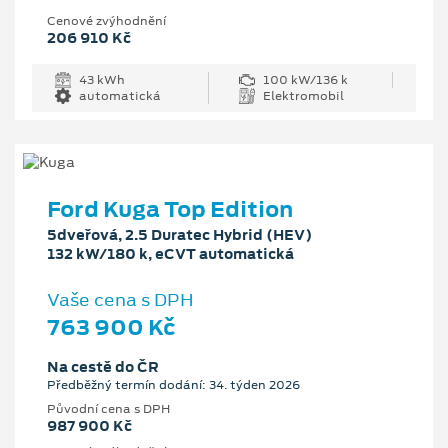
Cenové zvýhodnění
206 910 Kč
43 kWh
100 kW/136 k
automatická
Elektromobil
Ford Kuga Top Edition
5dveřová, 2.5 Duratec Hybrid (HEV)
132 kW/180 k, eCVT automatická
Vaše cena s DPH
763 900 Kč
Na cestě do ČR
Předběžný termín dodání: 34. týden 2026
Původní cena s DPH
987 900 Kč