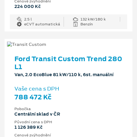
Cenové zvýhodnění
224 000 Kč
2.5 l
132 kW/180 k
eCVT automatická
Benzín
Ford Transit Custom Trend 280
L1
Van, 2.0 EcoBlue 81 kW/110 k, 6st. manuální
Vaše cena s DPH
788 472 Kč
Pobočka
Centrální sklad v ČR
Původní cena s DPH
1 126 389 Kč
Cenové zvýhodnění