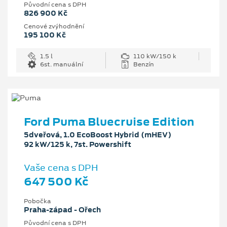
Původní cena s DPH
826 900 Kč
Cenové zvýhodnění
195 100 Kč
1.5 l
110 kW/150 k
6st. manuální
Benzín
Ford Puma Bluecruise Edition
5dveřová, 1.0 EcoBoost Hybrid (mHEV)
92 kW/125 k, 7st. Powershift
Vaše cena s DPH
647 500 Kč
Pobočka
Praha-západ - Ořech
Původní cena s DPH