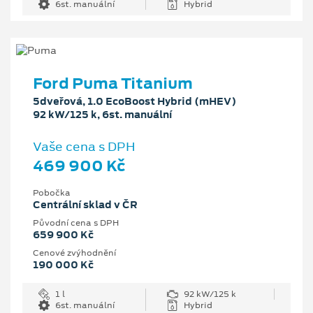
6st. manuální
Hybrid
Ford Puma Titanium
5dveřová, 1.0 EcoBoost Hybrid (mHEV)
92 kW/125 k, 6st. manuální
Vaše cena s DPH
469 900 Kč
Pobočka
Centrální sklad v ČR
Původní cena s DPH
659 900 Kč
Cenové zvýhodnění
190 000 Kč
1 l
92 kW/125 k
6st. manuální
Hybrid