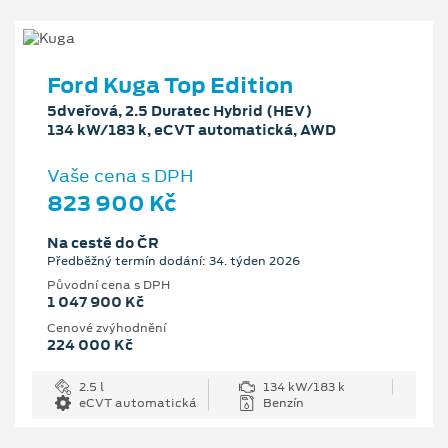
Ford Kuga Top Edition
5dveřová, 2.5 Duratec Hybrid (HEV)
134 kW/183 k, eCVT automatická, AWD
Vaše cena s DPH
823 900 Kč
Na cestě do ČR
Předběžný termín dodání: 34. týden 2026
Původní cena s DPH
1 047 900 Kč
Cenové zvýhodnění
224 000 Kč
2.5 l
134 kW/183 k
eCVT automatická
Benzín