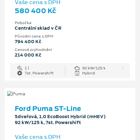
Vaše cena s DPH
580 400 Kč
Pobočka
Centrální sklad v ČR
Původní cena s DPH
794 400 Kč
Cenové zvýhodnění
214 000 Kč
1 l
92 kW/125 k
7st. Powershift
Hybrid
Ford Puma ST-Line
5dveřová, 1.0 EcoBoost Hybrid (mHEV)
92 kW/125 k, 7st. Powershift
Vaše cena s DPH