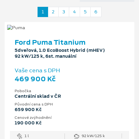
1
2
3
4
5
6
Ford Puma Titanium
5dveřová, 1.0 EcoBoost Hybrid (mHEV)
92 kW/125 k, 6st. manuální
Vaše cena s DPH
469 900 Kč
Pobočka
Centrální sklad v ČR
Původní cena s DPH
659 900 Kč
Cenové zvýhodnění
190 000 Kč
1 l
92 kW/125 k