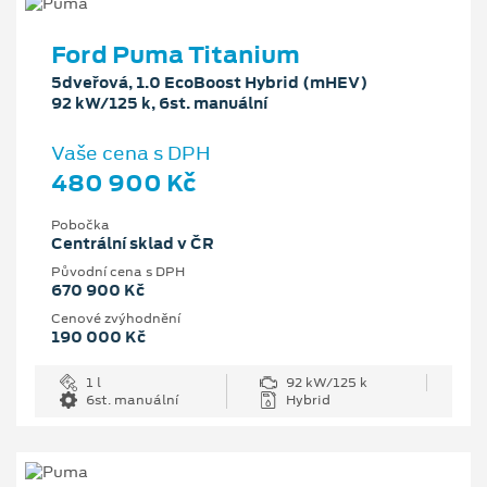
Ford Puma Titanium
5dveřová, 1.0 EcoBoost Hybrid (mHEV)
92 kW/125 k, 6st. manuální
Vaše cena s DPH
480 900 Kč
Pobočka
Centrální sklad v ČR
Původní cena s DPH
670 900 Kč
Cenové zvýhodnění
190 000 Kč
1 l
92 kW/125 k
6st. manuální
Hybrid