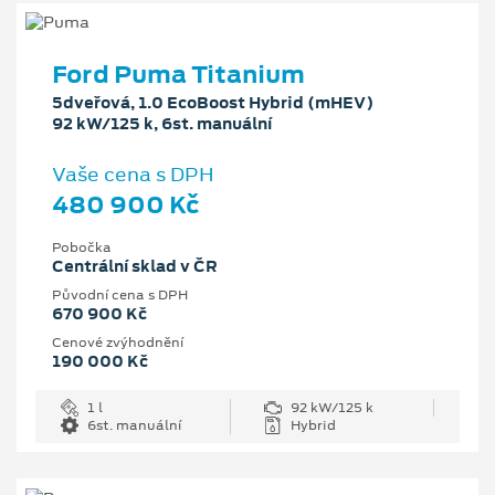
Ford Puma Titanium
5dveřová, 1.0 EcoBoost Hybrid (mHEV)
92 kW/125 k, 6st. manuální
Vaše cena s DPH
480 900 Kč
Pobočka
Centrální sklad v ČR
Původní cena s DPH
670 900 Kč
Cenové zvýhodnění
190 000 Kč
1 l
92 kW/125 k
6st. manuální
Hybrid