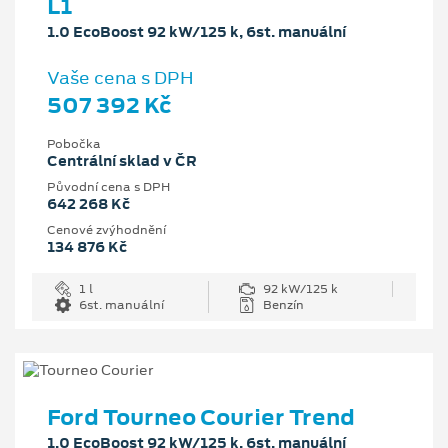
L1
1.0 EcoBoost 92 kW/125 k, 6st. manuální
Vaše cena s DPH
507 392 Kč
Pobočka
Centrální sklad v ČR
Původní cena s DPH
642 268 Kč
Cenové zvýhodnění
134 876 Kč
1 l
92 kW/125 k
6st. manuální
Benzín
Ford Tourneo Courier Trend
1.0 EcoBoost 92 kW/125 k, 6st. manuální