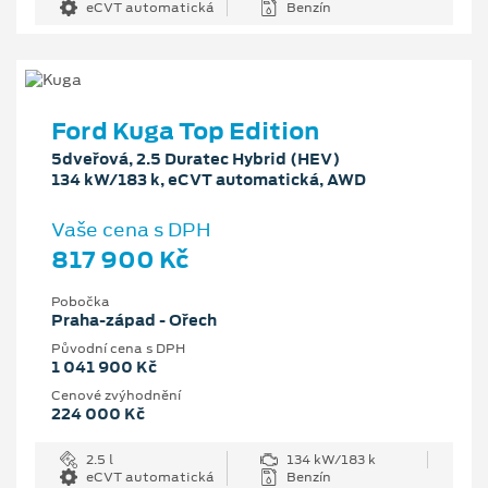
eCVT automatická
Benzín
Ford Kuga Top Edition
5dveřová, 2.5 Duratec Hybrid (HEV)
134 kW/183 k, eCVT automatická, AWD
Vaše cena s DPH
817 900 Kč
Pobočka
Praha-západ - Ořech
Původní cena s DPH
1 041 900 Kč
Cenové zvýhodnění
224 000 Kč
2.5 l
134 kW/183 k
eCVT automatická
Benzín