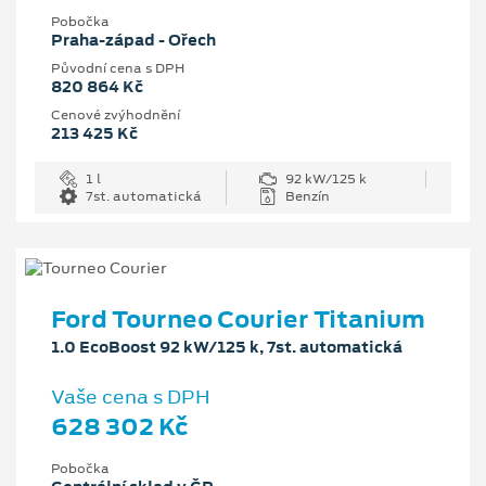
Pobočka
Praha-západ - Ořech
Původní cena s DPH
820 864 Kč
Cenové zvýhodnění
213 425 Kč
1 l
92 kW/125 k
7st. automatická
Benzín
Ford Tourneo Courier Titanium
1.0 EcoBoost 92 kW/125 k, 7st. automatická
Vaše cena s DPH
628 302 Kč
Pobočka