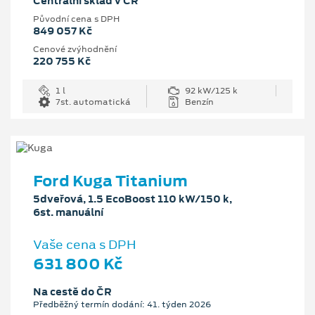
Centrální sklad v ČR
Původní cena s DPH
849 057 Kč
Cenové zvýhodnění
220 755 Kč
1 l
92 kW/125 k
7st. automatická
Benzín
Ford Kuga Titanium
5dveřová, 1.5 EcoBoost 110 kW/150 k,
6st. manuální
Vaše cena s DPH
631 800 Kč
Na cestě do ČR
Předběžný termín dodání: 41. týden 2026