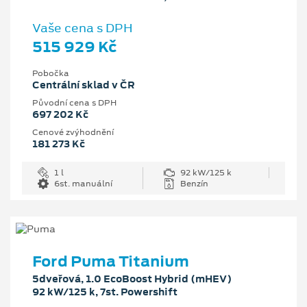
Vaše cena s DPH
515 929 Kč
Pobočka
Centrální sklad v ČR
Původní cena s DPH
697 202 Kč
Cenové zvýhodnění
181 273 Kč
1 l
92 kW/125 k
6st. manuální
Benzín
Ford Puma Titanium
5dveřová, 1.0 EcoBoost Hybrid (mHEV)
92 kW/125 k, 7st. Powershift