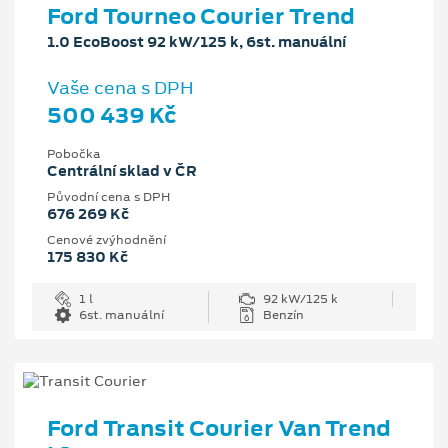
Ford Tourneo Courier Trend
1.0 EcoBoost 92 kW/125 k, 6st. manuální
Vaše cena s DPH
500 439 Kč
Pobočka
Centrální sklad v ČR
Původní cena s DPH
676 269 Kč
Cenové zvýhodnění
175 830 Kč
1 l
92 kW/125 k
6st. manuální
Benzín
Ford Transit Courier Van Trend