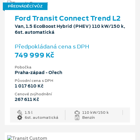
PŘEDVÁDĚCÍ VŮZ
Ford Transit Connect Trend L2
Van, 1.5 EcoBoost Hybrid (PHEV) 110 kW/150 k,
6st. automatická
Předpokládaná cena s DPH
749 999 Kč
Pobočka
Praha-západ - Ořech
Původní cena s DPH
1 017 610 Kč
Cenové zvýhodnění
267 611 Kč
1.5 l
110 kW/150 k
6st. automatická
Benzín