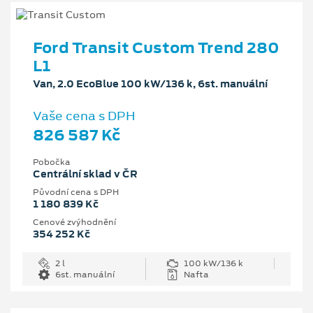
Ford Transit Custom Trend 280
L1
Van, 2.0 EcoBlue 100 kW/136 k, 6st. manuální
Vaše cena s DPH
826 587 Kč
Pobočka
Centrální sklad v ČR
Původní cena s DPH
1 180 839 Kč
Cenové zvýhodnění
354 252 Kč
2 l
100 kW/136 k
6st. manuální
Nafta