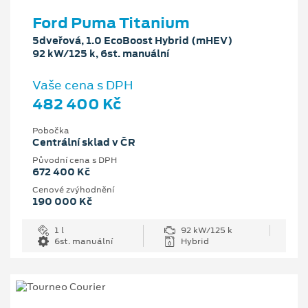
Ford Puma Titanium
5dveřová, 1.0 EcoBoost Hybrid (mHEV)
92 kW/125 k, 6st. manuální
Vaše cena s DPH
482 400 Kč
Pobočka
Centrální sklad v ČR
Původní cena s DPH
672 400 Kč
Cenové zvýhodnění
190 000 Kč
1 l
92 kW/125 k
6st. manuální
Hybrid