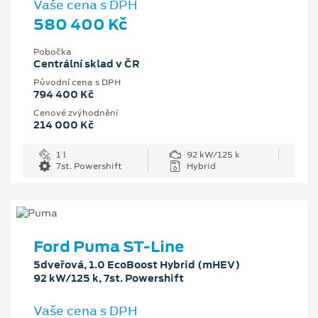
Vaše cena s DPH
580 400 Kč
Pobočka
Centrální sklad v ČR
Původní cena s DPH
794 400 Kč
Cenové zvýhodnění
214 000 Kč
1 l
92 kW/125 k
7st. Powershift
Hybrid
Ford Puma ST-Line
5dveřová, 1.0 EcoBoost Hybrid (mHEV)
92 kW/125 k, 7st. Powershift
Vaše cena s DPH