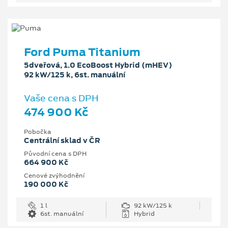
Ford Puma Titanium
5dveřová, 1.0 EcoBoost Hybrid (mHEV)
92 kW/125 k, 6st. manuální
Vaše cena s DPH
474 900 Kč
Pobočka
Centrální sklad v ČR
Původní cena s DPH
664 900 Kč
Cenové zvýhodnění
190 000 Kč
1 l
92 kW/125 k
6st. manuální
Hybrid