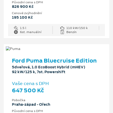
Původní cena s DPH
826 900 Kč
Cenové zvýhodnění
195 100 Kč
1.5 l
110 kW/150 k
6st. manuální
Benzín
Ford Puma Bluecruise Edition
5dveřová, 1.0 EcoBoost Hybrid (mHEV)
92 kW/125 k, 7st. Powershift
Vaše cena s DPH
647 500 Kč
Pobočka
Praha-západ - Ořech
Původní cena s DPH