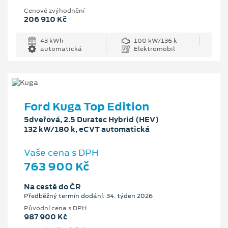
Cenové zvýhodnění
206 910 Kč
43 kWh
100 kW/136 k
automatická
Elektromobil
Ford Kuga Top Edition
5dveřová, 2.5 Duratec Hybrid (HEV)
132 kW/180 k, eCVT automatická
Vaše cena s DPH
763 900 Kč
Na cestě do ČR
Předběžný termín dodání: 34. týden 2026
Původní cena s DPH
987 900 Kč