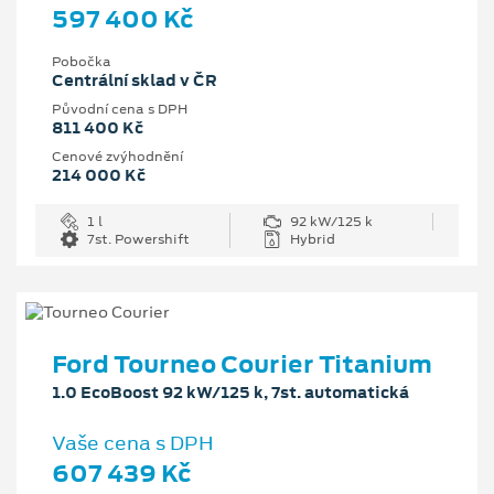
597 400 Kč
Pobočka
Centrální sklad v ČR
Původní cena s DPH
811 400 Kč
Cenové zvýhodnění
214 000 Kč
1 l
92 kW/125 k
7st. Powershift
Hybrid
Ford Tourneo Courier Titanium
1.0 EcoBoost 92 kW/125 k, 7st. automatická
Vaše cena s DPH
607 439 Kč