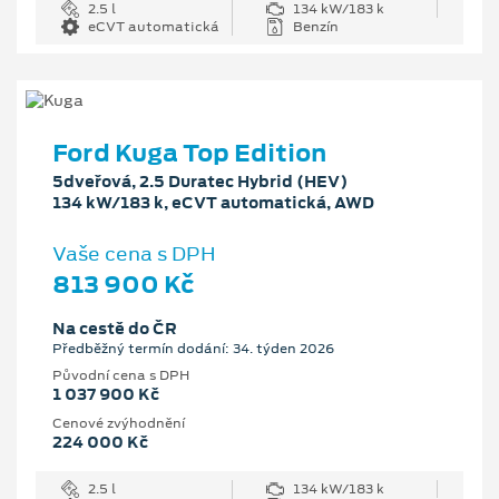
2.5 l
134 kW/183 k
eCVT automatická
Benzín
Ford Kuga Top Edition
5dveřová, 2.5 Duratec Hybrid (HEV)
134 kW/183 k, eCVT automatická, AWD
Vaše cena s DPH
813 900 Kč
Na cestě do ČR
Předběžný termín dodání: 34. týden 2026
Původní cena s DPH
1 037 900 Kč
Cenové zvýhodnění
224 000 Kč
2.5 l
134 kW/183 k