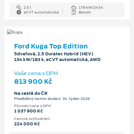
2.5 l
178 kW/243 k
eCVT automatická
Benzín
Ford Kuga Top Edition
5dveřová, 2.5 Duratec Hybrid (HEV)
134 kW/183 k, eCVT automatická, AWD
Vaše cena s DPH
813 900 Kč
Na cestě do ČR
Předběžný termín dodání: 34. týden 2026
Původní cena s DPH
1 037 900 Kč
Cenové zvýhodnění
224 000 Kč