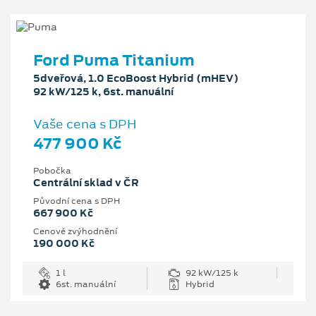
Ford Puma Titanium
5dveřová, 1.0 EcoBoost Hybrid (mHEV)
92 kW/125 k, 6st. manuální
Vaše cena s DPH
477 900 Kč
Pobočka
Centrální sklad v ČR
Původní cena s DPH
667 900 Kč
Cenové zvýhodnění
190 000 Kč
1 l
92 kW/125 k
6st. manuální
Hybrid