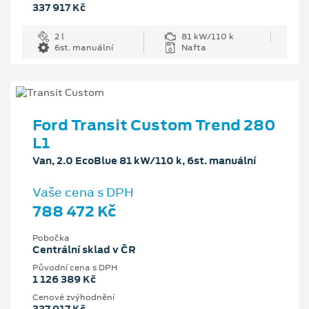
337 917 Kč
2 l
81 kW/110 k
6st. manuální
Nafta
Ford Transit Custom Trend 280
L1
Van, 2.0 EcoBlue 81 kW/110 k, 6st. manuální
Vaše cena s DPH
788 472 Kč
Pobočka
Centrální sklad v ČR
Původní cena s DPH
1 126 389 Kč
Cenové zvýhodnění