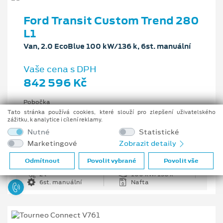
Ford Transit Custom Trend 280
L1
Van, 2.0 EcoBlue 100 kW/136 k, 6st. manuální
Vaše cena s DPH
842 596 Kč
Pobočka
Centrální sklad v ČR
Tato stránka používá cookies, které slouží pro zlepšení uživatelského
zážitku, k analytice i cílení reklamy.
Původní cena s DPH
Nutné
Statistické
1 203 708 Kč
Marketingové
Zobrazit detaily
Cenové zvýhodnění
361 112 Kč
Odmítnout
Povolit vybrané
Povolit vše
2 l
100 kW/136 k
6st. manuální
Nafta