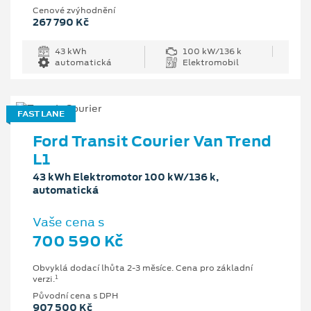
Cenové zvýhodnění
267 790 Kč
43 kWh
100 kW/136 k
automatická
Elektromobil
FAST LANE
Ford Transit Courier Van Trend
L1
43 kWh Elektromotor 100 kW/136 k,
automatická
Vaše cena s
700 590 Kč
Obvyklá dodací lhůta 2-3 měsíce. Cena pro základní
1
verzi.
Původní cena s DPH
907 500 Kč