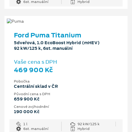
6st. manuální
Hybrid
Ford Puma Titanium
5dveřová, 1.0 EcoBoost Hybrid (mHEV)
92 kW/125 k, 6st. manuální
Vaše cena s DPH
469 900 Kč
Pobočka
Centrální sklad v ČR
Původní cena s DPH
659 900 Kč
Cenové zvýhodnění
190 000 Kč
1 l
92 kW/125 k
6st. manuální
Hybrid