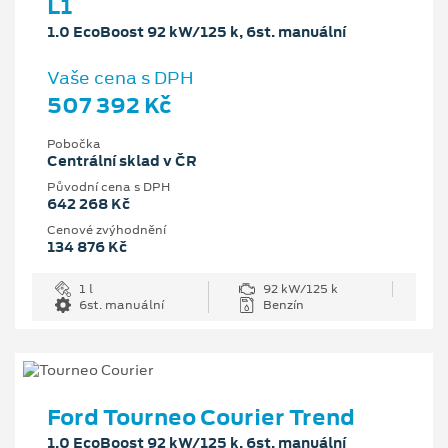
L1
1.0 EcoBoost 92 kW/125 k, 6st. manuální
Vaše cena s DPH
507 392 Kč
Pobočka
Centrální sklad v ČR
Původní cena s DPH
642 268 Kč
Cenové zvýhodnění
134 876 Kč
1 l
92 kW/125 k
6st. manuální
Benzín
Ford Tourneo Courier Trend
1.0 EcoBoost 92 kW/125 k, 6st. manuální