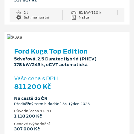
337 917 Kč
2 l
81 kW/110 k
6st. manuální
Nafta
Ford Kuga Top Edition
5dveřová, 2.5 Duratec Hybrid (PHEV)
178 kW/243 k, eCVT automatická
Vaše cena s DPH
811 200 Kč
Na cestě do ČR
Předběžný termín dodání: 34. týden 2026
Původní cena s DPH
1 118 200 Kč
Cenové zvýhodnění
307 000 Kč