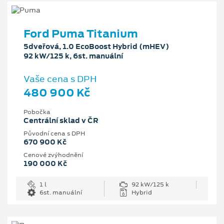
Ford Puma Titanium
5dveřová, 1.0 EcoBoost Hybrid (mHEV)
92 kW/125 k, 6st. manuální
Vaše cena s DPH
480 900 Kč
Pobočka
Centrální sklad v ČR
Původní cena s DPH
670 900 Kč
Cenové zvýhodnění
190 000 Kč
1 l
92 kW/125 k
6st. manuální
Hybrid