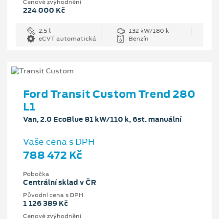
Cenové zvýhodnění
224 000 Kč
2.5 l
132 kW/180 k
eCVT automatická
Benzín
Ford Transit Custom Trend 280
L1
Van, 2.0 EcoBlue 81 kW/110 k, 6st. manuální
Vaše cena s DPH
788 472 Kč
Pobočka
Centrální sklad v ČR
Původní cena s DPH
1 126 389 Kč
Cenové zvýhodnění