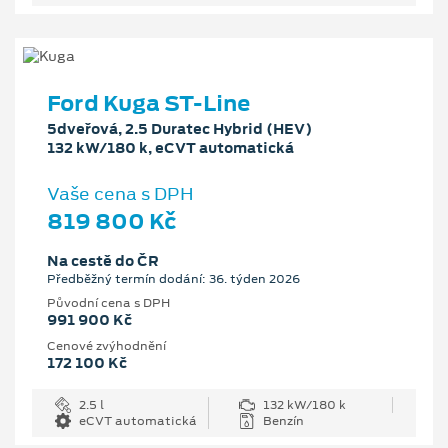
Ford Kuga ST-Line
5dveřová, 2.5 Duratec Hybrid (HEV)
132 kW/180 k, eCVT automatická
Vaše cena s DPH
819 800 Kč
Na cestě do ČR
Předběžný termín dodání: 36. týden 2026
Původní cena s DPH
991 900 Kč
Cenové zvýhodnění
172 100 Kč
2.5 l
132 kW/180 k
eCVT automatická
Benzín