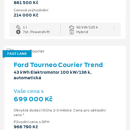
861 500 Kč
Cenové zvýhodnění
214 000 Kč
1 l
92 kW/125 k
7st. Powershift
Hybrid
FAST LANE
Ford Tourneo Courier Trend
43 kWh Elektromotor 100 kW/136 k,
automatická
Vaše cena s
699 000 Kč
Obvyklá dodací lhůta 2-3 měsíce. Cena pro základní
1
verzi.
Původní cena s DPH
966 790 Kč