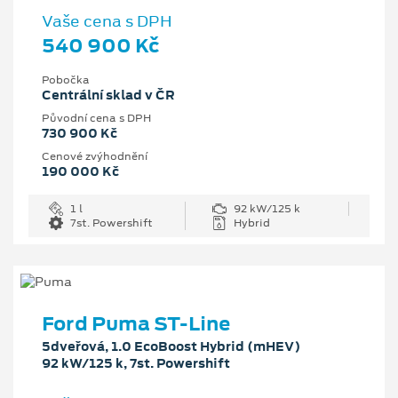
Vaše cena s DPH
540 900 Kč
Pobočka
Centrální sklad v ČR
Původní cena s DPH
730 900 Kč
Cenové zvýhodnění
190 000 Kč
1 l
92 kW/125 k
7st. Powershift
Hybrid
Ford Puma ST-Line
5dveřová, 1.0 EcoBoost Hybrid (mHEV)
92 kW/125 k, 7st. Powershift