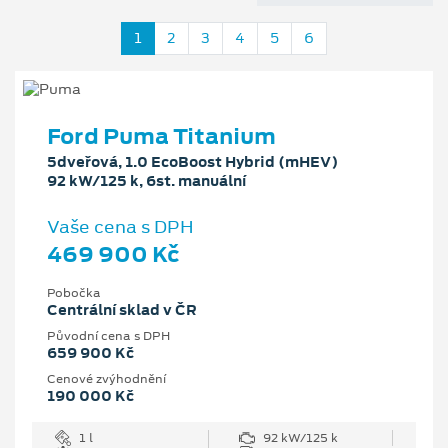
1
2
3
4
5
6
Ford Puma Titanium
5dveřová, 1.0 EcoBoost Hybrid (mHEV)
92 kW/125 k, 6st. manuální
Vaše cena s DPH
469 900 Kč
Pobočka
Centrální sklad v ČR
Původní cena s DPH
659 900 Kč
Cenové zvýhodnění
190 000 Kč
1 l
92 kW/125 k