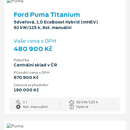
Ford Puma Titanium
5dveřová, 1.0 EcoBoost Hybrid (mHEV)
92 kW/125 k, 6st. manuální
Vaše cena s DPH
480 900 Kč
Pobočka
Centrální sklad v ČR
Původní cena s DPH
670 900 Kč
Cenové zvýhodnění
190 000 Kč
1 l
92 kW/125 k
6st. manuální
Hybrid