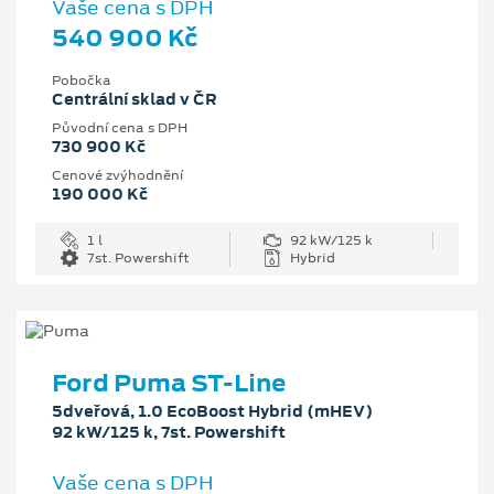
Vaše cena s DPH
540 900 Kč
Pobočka
Centrální sklad v ČR
Původní cena s DPH
730 900 Kč
Cenové zvýhodnění
190 000 Kč
1 l
92 kW/125 k
7st. Powershift
Hybrid
Ford Puma ST-Line
5dveřová, 1.0 EcoBoost Hybrid (mHEV)
92 kW/125 k, 7st. Powershift
Vaše cena s DPH