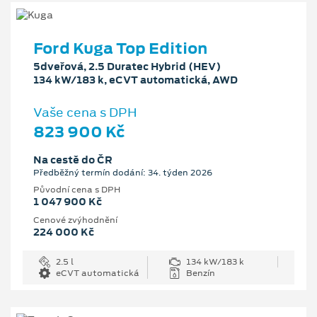
Ford Kuga Top Edition
5dveřová, 2.5 Duratec Hybrid (HEV)
134 kW/183 k, eCVT automatická, AWD
Vaše cena s DPH
823 900 Kč
Na cestě do ČR
Předběžný termín dodání: 34. týden 2026
Původní cena s DPH
1 047 900 Kč
Cenové zvýhodnění
224 000 Kč
2.5 l
134 kW/183 k
eCVT automatická
Benzín