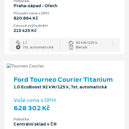
Pobočka
Praha-západ - Ořech
Původní cena s DPH
820 864 Kč
Cenové zvýhodnění
213 425 Kč
1 l
92 kW/125 k
7st. automatická
Benzín
Ford Tourneo Courier Titanium
1.0 EcoBoost 92 kW/125 k, 7st. automatická
Vaše cena s DPH
628 302 Kč
Pobočka
Centrální sklad v ČR