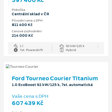
Pobočka
Centrální sklad v ČR
Původní cena s DPH
811 400 Kč
Cenové zvýhodnění
214 000 Kč
1 l
92 kW/125 k
7st. Powershift
Hybrid
Ford Tourneo Courier Titanium
1.0 EcoBoost 92 kW/125 k, 7st. automatická
Vaše cena s DPH
607 439 Kč