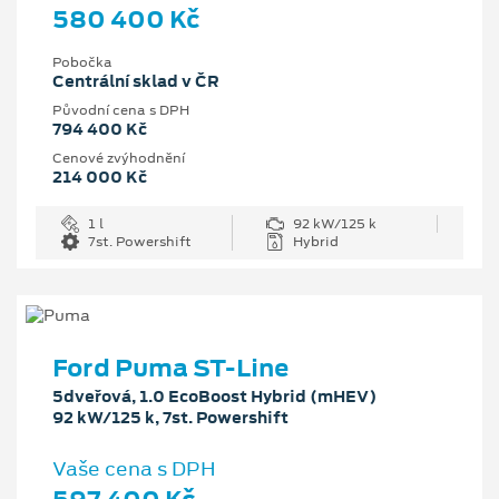
580 400 Kč
Pobočka
Centrální sklad v ČR
Původní cena s DPH
794 400 Kč
Cenové zvýhodnění
214 000 Kč
1 l
92 kW/125 k
7st. Powershift
Hybrid
Ford Puma ST-Line
5dveřová, 1.0 EcoBoost Hybrid (mHEV)
92 kW/125 k, 7st. Powershift
Vaše cena s DPH
597 400 Kč