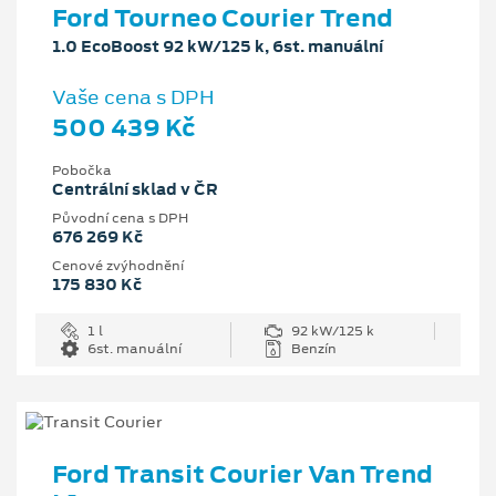
Ford Tourneo Courier Trend
1.0 EcoBoost 92 kW/125 k, 6st. manuální
Vaše cena s DPH
500 439 Kč
Pobočka
Centrální sklad v ČR
Původní cena s DPH
676 269 Kč
Cenové zvýhodnění
175 830 Kč
1 l
92 kW/125 k
6st. manuální
Benzín
Ford Transit Courier Van Trend