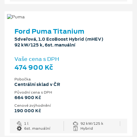
Ford Puma Titanium
5dveřová, 1.0 EcoBoost Hybrid (mHEV)
92 kW/125 k, 6st. manuální
Vaše cena s DPH
474 900 Kč
Pobočka
Centrální sklad v ČR
Původní cena s DPH
664 900 Kč
Cenové zvýhodnění
190 000 Kč
1 l
92 kW/125 k
6st. manuální
Hybrid