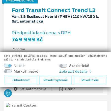
PŘEDVÁDĚCÍ VŮZ
Ford Transit Connect Trend L2
Van, 1.5 EcoBoost Hybrid (PHEV) 110 kW/150 k,
6st. automatická
Předpokládaná cena s DPH
749 999 Kč
Pobočka
Praha-západ - Ořech
Tato stránka používá cookies, které slouží pro zlepšení uživatelského
zážitku, k analytice i cílení reklamy.
Původní cena s DPH
1 017 610 Kč
Nutné
Statistické
Cenové zvýhodnění
Marketingové
Zobrazit detaily
267 611 Kč
Odmítnout
Povolit vybrané
Povolit vše
1.5 l
110 kW/150 k
6st. automatická
Benzín