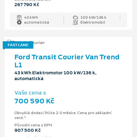
267 790 Kč
43 kWh
100 kW/136 k
automatická
Elektromobil
FAST LANE
Ford Transit Courier Van Trend
L1
43 kWh Elektromotor 100 kW/136 k,
automatická
Vaše cena s
700 590 Kč
Obvyklá dodací lhůta 2-3 měsíce. Cena pro základní
1
verzi.
Původní cena s DPH
907 500 Kč