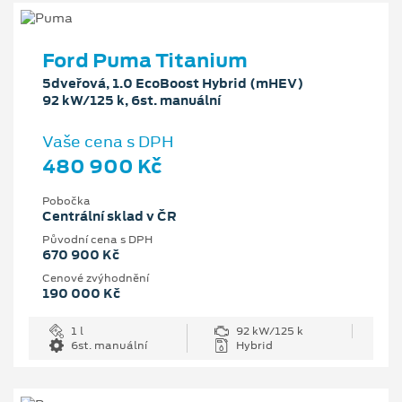
Ford Puma Titanium
5dveřová, 1.0 EcoBoost Hybrid (mHEV)
92 kW/125 k, 6st. manuální
Vaše cena s DPH
480 900 Kč
Pobočka
Centrální sklad v ČR
Původní cena s DPH
670 900 Kč
Cenové zvýhodnění
190 000 Kč
1 l
92 kW/125 k
6st. manuální
Hybrid