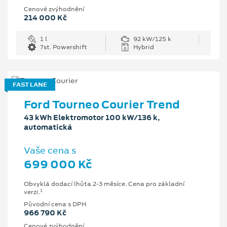
Cenové zvýhodnění
214 000 Kč
1 l
92 kW/125 k
7st. Powershift
Hybrid
FAST LANE
Ford Tourneo Courier Trend
43 kWh Elektromotor 100 kW/136 k,
automatická
Vaše cena s
699 000 Kč
Obvyklá dodací lhůta 2-3 měsíce. Cena pro základní
1
verzi.
Původní cena s DPH
966 790 Kč
Cenové zvýhodnění