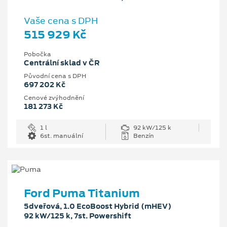
Vaše cena s DPH
515 929 Kč
Pobočka
Centrální sklad v ČR
Původní cena s DPH
697 202 Kč
Cenové zvýhodnění
181 273 Kč
1 l
92 kW/125 k
6st. manuální
Benzín
Ford Puma Titanium
5dveřová, 1.0 EcoBoost Hybrid (mHEV)
92 kW/125 k, 7st. Powershift