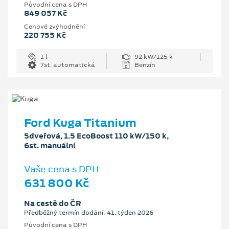
Původní cena s DPH
849 057 Kč
Cenové zvýhodnění
220 755 Kč
1 l
92 kW/125 k
7st. automatická
Benzín
Ford Kuga Titanium
5dveřová, 1.5 EcoBoost 110 kW/150 k,
6st. manuální
Vaše cena s DPH
631 800 Kč
Na cestě do ČR
Předběžný termín dodání: 41. týden 2026
Původní cena s DPH