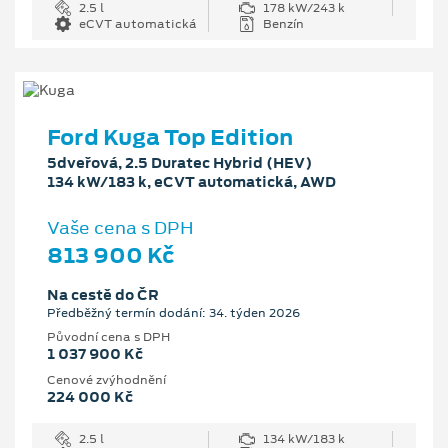
2.5 l
178 kW/243 k
eCVT automatická
Benzín
Ford Kuga Top Edition
5dveřová, 2.5 Duratec Hybrid (HEV)
134 kW/183 k, eCVT automatická, AWD
Vaše cena s DPH
813 900 Kč
Na cestě do ČR
Předběžný termín dodání: 34. týden 2026
Původní cena s DPH
1 037 900 Kč
Cenové zvýhodnění
224 000 Kč
2.5 l
134 kW/183 k