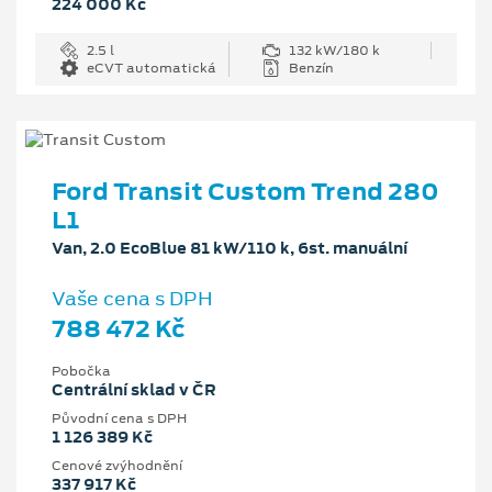
224 000 Kč
2.5 l
132 kW/180 k
eCVT automatická
Benzín
Ford Transit Custom Trend 280
L1
Van, 2.0 EcoBlue 81 kW/110 k, 6st. manuální
Vaše cena s DPH
788 472 Kč
Pobočka
Centrální sklad v ČR
Původní cena s DPH
1 126 389 Kč
Cenové zvýhodnění
337 917 Kč