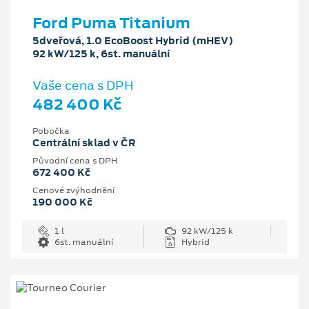
Ford Puma Titanium
5dveřová, 1.0 EcoBoost Hybrid (mHEV)
92 kW/125 k, 6st. manuální
Vaše cena s DPH
482 400 Kč
Pobočka
Centrální sklad v ČR
Původní cena s DPH
672 400 Kč
Cenové zvýhodnění
190 000 Kč
1 l
92 kW/125 k
6st. manuální
Hybrid