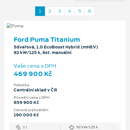
1
2
3
4
5
6
Ford Puma Titanium
5dveřová, 1.0 EcoBoost Hybrid (mHEV)
92 kW/125 k, 6st. manuální
Vaše cena s DPH
469 900 Kč
Pobočka
Centrální sklad v ČR
Původní cena s DPH
659 900 Kč
Cenové zvýhodnění
190 000 Kč
1 l
92 kW/125 k