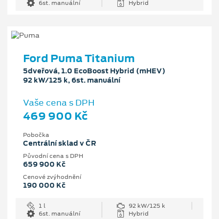
6st. manuální
Hybrid
Ford Puma Titanium
5dveřová, 1.0 EcoBoost Hybrid (mHEV)
92 kW/125 k, 6st. manuální
Vaše cena s DPH
469 900 Kč
Pobočka
Centrální sklad v ČR
Původní cena s DPH
659 900 Kč
Cenové zvýhodnění
190 000 Kč
1 l
92 kW/125 k
6st. manuální
Hybrid