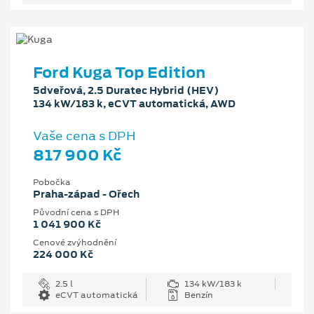
Ford Kuga Top Edition
5dveřová, 2.5 Duratec Hybrid (HEV)
134 kW/183 k, eCVT automatická, AWD
Vaše cena s DPH
817 900 Kč
Pobočka
Praha-západ - Ořech
Původní cena s DPH
1 041 900 Kč
Cenové zvýhodnění
224 000 Kč
2.5 l
134 kW/183 k
eCVT automatická
Benzín