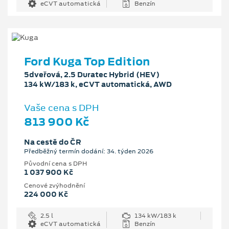
eCVT automatická
Benzín
Ford Kuga Top Edition
5dveřová, 2.5 Duratec Hybrid (HEV)
134 kW/183 k, eCVT automatická, AWD
Vaše cena s DPH
813 900 Kč
Na cestě do ČR
Předběžný termín dodání: 34. týden 2026
Původní cena s DPH
1 037 900 Kč
Cenové zvýhodnění
224 000 Kč
2.5 l
134 kW/183 k
eCVT automatická
Benzín