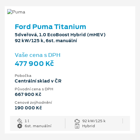
Ford Puma Titanium
5dveřová, 1.0 EcoBoost Hybrid (mHEV)
92 kW/125 k, 6st. manuální
Vaše cena s DPH
477 900 Kč
Pobočka
Centrální sklad v ČR
Původní cena s DPH
667 900 Kč
Cenové zvýhodnění
190 000 Kč
1 l
92 kW/125 k
6st. manuální
Hybrid