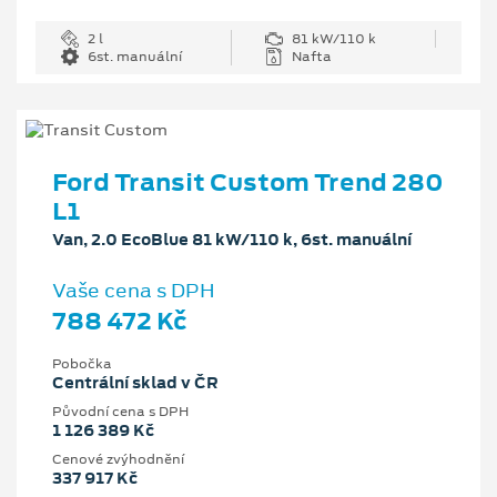
2 l
81 kW/110 k
6st. manuální
Nafta
Ford Transit Custom Trend 280
L1
Van, 2.0 EcoBlue 81 kW/110 k, 6st. manuální
Vaše cena s DPH
788 472 Kč
Pobočka
Centrální sklad v ČR
Původní cena s DPH
1 126 389 Kč
Cenové zvýhodnění
337 917 Kč