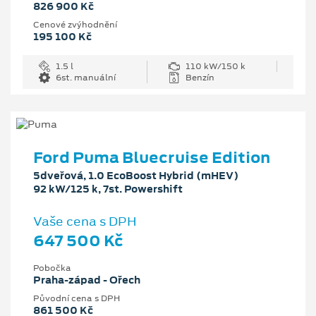
826 900 Kč
Cenové zvýhodnění
195 100 Kč
1.5 l
110 kW/150 k
6st. manuální
Benzín
Ford Puma Bluecruise Edition
5dveřová, 1.0 EcoBoost Hybrid (mHEV)
92 kW/125 k, 7st. Powershift
Vaše cena s DPH
647 500 Kč
Pobočka
Praha-západ - Ořech
Původní cena s DPH
861 500 Kč