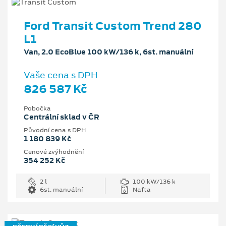
Ford Transit Custom Trend 280
L1
Van, 2.0 EcoBlue 100 kW/136 k, 6st. manuální
Vaše cena s DPH
826 587 Kč
Pobočka
Centrální sklad v ČR
Původní cena s DPH
1 180 839 Kč
Cenové zvýhodnění
354 252 Kč
2 l
100 kW/136 k
6st. manuální
Nafta