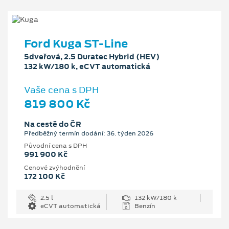
Ford Kuga ST-Line
5dveřová, 2.5 Duratec Hybrid (HEV)
132 kW/180 k, eCVT automatická
Vaše cena s DPH
819 800 Kč
Na cestě do ČR
Předběžný termín dodání: 36. týden 2026
Původní cena s DPH
991 900 Kč
Cenové zvýhodnění
172 100 Kč
2.5 l
132 kW/180 k
eCVT automatická
Benzín