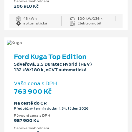
Cenové zvýhodnění
206 910 Kč
43 kWh
100 kW/136 k
automatická
Elektromobil
Ford Kuga Top Edition
5dveřová, 2.5 Duratec Hybrid (HEV)
132 kW/180 k, eCVT automatická
Vaše cena s DPH
763 900 Kč
Na cestě do ČR
Předběžný termín dodání: 34. týden 2026
Původní cena s DPH
987 900 Kč
Cenové zvýhodnění