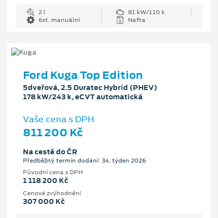
2 l
81 kW/110 k
6st. manuální
Nafta
Ford Kuga Top Edition
5dveřová, 2.5 Duratec Hybrid (PHEV)
178 kW/243 k, eCVT automatická
Vaše cena s DPH
811 200 Kč
Na cestě do ČR
Předběžný termín dodání: 34. týden 2026
Původní cena s DPH
1 118 200 Kč
Cenové zvýhodnění
307 000 Kč