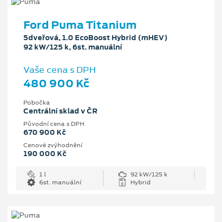
Ford Puma Titanium
5dveřová, 1.0 EcoBoost Hybrid (mHEV)
92 kW/125 k, 6st. manuální
Vaše cena s DPH
480 900 Kč
Pobočka
Centrální sklad v ČR
Původní cena s DPH
670 900 Kč
Cenové zvýhodnění
190 000 Kč
1 l
92 kW/125 k
6st. manuální
Hybrid