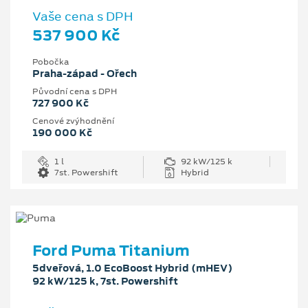
Vaše cena s DPH
537 900 Kč
Pobočka
Praha-západ - Ořech
Původní cena s DPH
727 900 Kč
Cenové zvýhodnění
190 000 Kč
1 l
92 kW/125 k
7st. Powershift
Hybrid
Ford Puma Titanium
5dveřová, 1.0 EcoBoost Hybrid (mHEV)
92 kW/125 k, 7st. Powershift