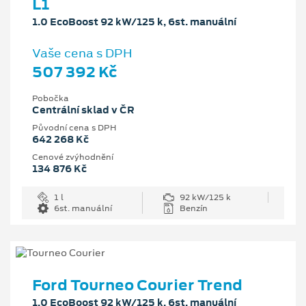
L1
1.0 EcoBoost 92 kW/125 k, 6st. manuální
Vaše cena s DPH
507 392 Kč
Pobočka
Centrální sklad v ČR
Původní cena s DPH
642 268 Kč
Cenové zvýhodnění
134 876 Kč
1 l
92 kW/125 k
6st. manuální
Benzín
Ford Tourneo Courier Trend
1.0 EcoBoost 92 kW/125 k, 6st. manuální