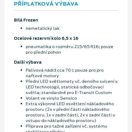
PŘÍPLATKOVÁ VÝBAVA
Bílá Frozen
nemetalický lak
Ocelové rezervní kolo 6,5 x 16
pneumatika o rozměru 215/65 R16; pouze
pro přední pohon
Další výbava
Palivová nádrž cca 70 l; pouze pro pro
naftové motory
Přední LED světlomety vč. denního svícení s
LED technologií, statická odbočovací
světla; standardně pro E-Transit Custom
Volant ve vinylu Sensico
Extra výkonné LED osvětlení nákladového
prostoru (2x v přední části nákladového
prostoru, 1x v zadní části, 2x v zadní části u
vstupu do nákladového prostoru)
Příprava pro tažné zařízení vč. systému
stabilizace přívěsu