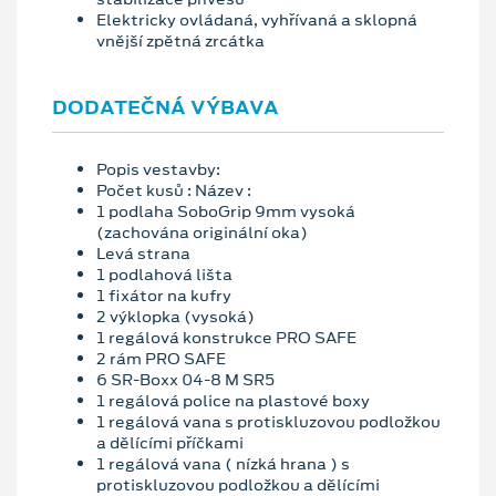
Elektricky ovládaná, vyhřívaná a sklopná
vnější zpětná zrcátka
DODATEČNÁ VÝBAVA
Popis vestavby:
Počet kusů : Název :
1 podlaha SoboGrip 9mm vysoká
(zachována originální oka)
Levá strana
1 podlahová lišta
1 fixátor na kufry
2 výklopka (vysoká)
1 regálová konstrukce PRO SAFE
2 rám PRO SAFE
6 SR-Boxx 04-8 M SR5
1 regálová police na plastové boxy
1 regálová vana s protiskluzovou podložkou
a dělícími příčkami
1 regálová vana ( nízká hrana ) s
protiskluzovou podložkou a dělícími