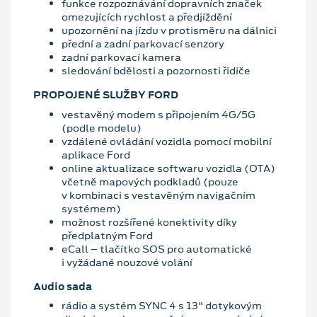
funkce rozpoznávání dopravních značek
omezujících rychlost a předjíždění
upozornění na jízdu v protisměru na dálnici
přední a zadní parkovací senzory
zadní parkovací kamera
sledování bdělosti a pozornosti řidiče
PROPOJENÉ SLUŽBY FORD
vestavěný modem s připojením 4G/5G
(podle modelu)
vzdálené ovládání vozidla pomocí mobilní
aplikace Ford
online aktualizace softwaru vozidla (OTA)
včetně mapových podkladů (pouze
v kombinaci s vestavěným navigačním
systémem)
možnost rozšířené konektivity díky
předplatným Ford
eCall – tlačítko SOS pro automatické
i vyžádané nouzové volání
Audio sada
rádio a systém SYNC 4 s 13" dotykovým