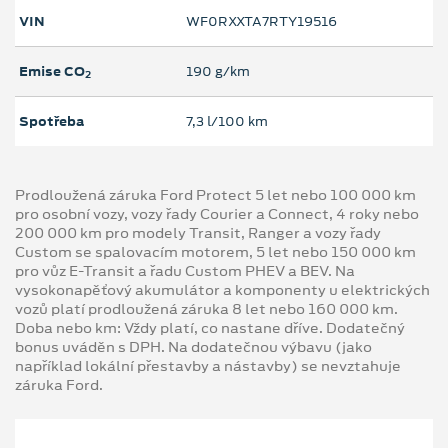
VIN
WF0RXXTA7RTY19516
Emise CO
190 g/km
2
Spotřeba
7,3 l/100 km
Prodloužená záruka Ford Protect 5 let nebo 100 000 km
pro osobní vozy, vozy řady Courier a Connect, 4 roky nebo
200 000 km pro modely Transit, Ranger a vozy řady
Custom se spalovacím motorem, 5 let nebo 150 000 km
pro vůz E-Transit a řadu Custom PHEV a BEV. Na
vysokonapěťový akumulátor a komponenty u elektrických
vozů platí prodloužená záruka 8 let nebo 160 000 km.
Doba nebo km: Vždy platí, co nastane dříve. Dodatečný
bonus uváděn s DPH. Na dodatečnou výbavu (jako
například lokální přestavby a nástavby) se nevztahuje
záruka Ford.