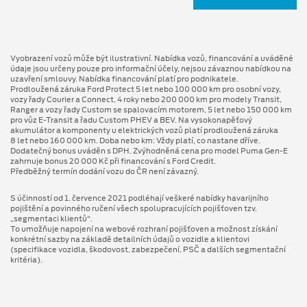
Vyobrazení vozů může být ilustrativní. Nabídka vozů, financování a uváděné
údaje jsou určeny pouze pro informační účely, nejsou závaznou nabídkou na
uzavření smlouvy. Nabídka financování platí pro podnikatele.
Prodloužená záruka Ford Protect 5 let nebo 100 000 km pro osobní vozy,
vozy řady Courier a Connect, 4 roky nebo 200 000 km pro modely Transit,
Ranger a vozy řady Custom se spalovacím motorem, 5 let nebo 150 000 km
pro vůz E-Transit a řadu Custom PHEV a BEV. Na vysokonapěťový
akumulátor a komponenty u elektrických vozů platí prodloužená záruka
8 let nebo 160 000 km. Doba nebo km: Vždy platí, co nastane dříve.
Dodatečný bonus uváděn s DPH. Zvýhodněná cena pro model Puma Gen⁠-⁠E
zahrnuje bonus 20 000 Kč při financování s Ford Credit.
Předběžný termín dodání vozu do ČR není závazný.
S účinností od 1. července 2021 podléhají veškeré nabídky havarijního
pojištění a povinného ručení všech spolupracujících pojišťoven tzv.
„segmentaci klientů“.
To umožňuje napojení na webové rozhraní pojišťoven a možnost získání
konkrétní sazby na základě detailních údajů o vozidle a klientovi
(specifikace vozidla, škodovost, zabezpečení, PSČ a dalších segmentační
kritéria).