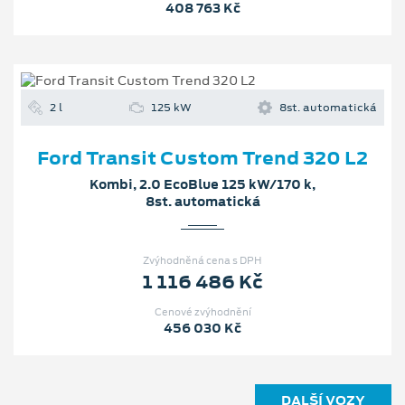
408 763 Kč
2 l
125 kW
8st. automatická
Ford Transit Custom Trend 320 L2
Kombi, 2.0 EcoBlue 125 kW/170 k,
8st. automatická
Zvýhodněná cena s DPH
1 116 486 Kč
Cenové zvýhodnění
456 030 Kč
DALŠÍ VOZY