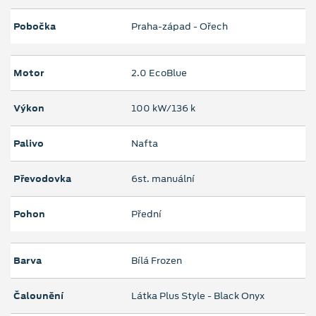
Pobočka
Praha-západ - Ořech
Motor
2.0 EcoBlue
Výkon
100 kW/136 k
Palivo
Nafta
Převodovka
6st. manuální
Pohon
Přední
Barva
Bílá Frozen
Čalounění
Látka Plus Style - Black Onyx