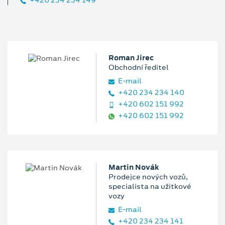
+420 234 234 149
Roman Jirec
Obchodní ředitel
E‑mail
+420 234 234 140
+420 602 151 992
+420 602 151 992
Martin Novák
Prodejce nových vozů,
specialista na užitkové
vozy
E‑mail
+420 234 234 141