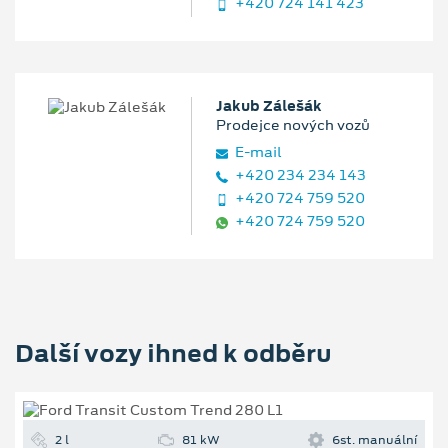
+420 724 141 423
Jakub Zálešák
Prodejce nových vozů
E‑mail
+420 234 234 143
+420 724 759 520
+420 724 759 520
Další vozy ihned k odběru
2 l
81 kW
6st. manuální