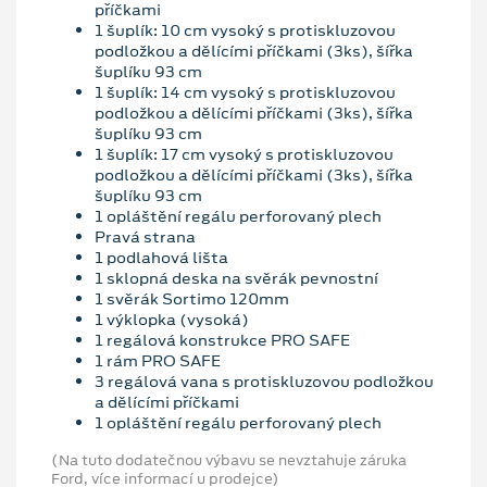
příčkami
1 šuplík: 10 cm vysoký s protiskluzovou
podložkou a dělícími příčkami (3ks), šířka
šuplíku 93 cm
1 šuplík: 14 cm vysoký s protiskluzovou
podložkou a dělícími příčkami (3ks), šířka
šuplíku 93 cm
1 šuplík: 17 cm vysoký s protiskluzovou
podložkou a dělícími příčkami (3ks), šířka
šuplíku 93 cm
1 opláštění regálu perforovaný plech
Pravá strana
1 podlahová lišta
1 sklopná deska na svěrák pevnostní
1 svěrák Sortimo 120mm
1 výklopka (vysoká)
1 regálová konstrukce PRO SAFE
1 rám PRO SAFE
3 regálová vana s protiskluzovou podložkou
a dělícími příčkami
1 opláštění regálu perforovaný plech
(Na tuto dodatečnou výbavu se nevztahuje záruka
Ford, více informací u prodejce)