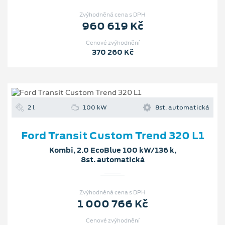
Zvýhodněná cena s DPH
960 619 Kč
Cenové zvýhodnění
370 260 Kč
2 l
100 kW
8st. automatická
Ford Transit Custom Trend 320 L1
Kombi, 2.0 EcoBlue 100 kW/136 k,
8st. automatická
Zvýhodněná cena s DPH
1 000 766 Kč
Cenové zvýhodnění