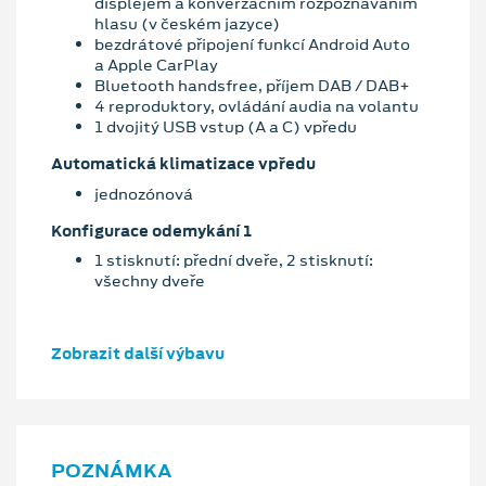
displejem a konverzačním rozpoznáváním
hlasu (v českém jazyce)
bezdrátové připojení funkcí Android Auto
a Apple CarPlay
Bluetooth handsfree, příjem DAB / DAB+
4 reproduktory, ovládání audia na volantu
1 dvojitý USB vstup (A a C) vpředu
Automatická klimatizace vpředu
jednozónová
Konfigurace odemykání 1
1 stisknutí: přední dveře, 2 stisknutí:
všechny dveře
Zobrazit další výbavu
POZNÁMKA