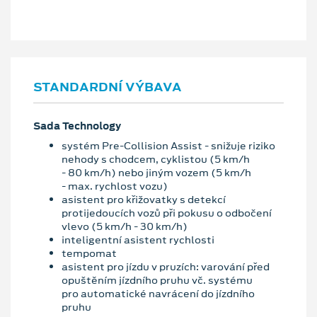
STANDARDNÍ VÝBAVA
Sada Technology
systém Pre-Collision Assist - snižuje riziko
nehody s chodcem, cyklistou (5 km/h
- 80 km/h) nebo jiným vozem (5 km/h
- max. rychlost vozu)
asistent pro křižovatky s detekcí
protijedoucích vozů při pokusu o odbočení
vlevo (5 km/h - 30 km/h)
inteligentní asistent rychlosti
tempomat
asistent pro jízdu v pruzích: varování před
opuštěním jízdního pruhu vč. systému
pro automatické navrácení do jízdního
pruhu