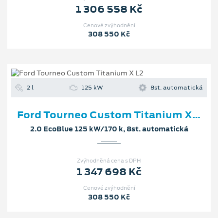
1 306 558 Kč
Cenové zvýhodnění
308 550 Kč
2 l
125 kW
8st. automatická
Ford Tourneo Custom Titanium X L2
2.0 EcoBlue 125 kW/170 k, 8st. automatická
Zvýhodněná cena s DPH
1 347 698 Kč
Cenové zvýhodnění
308 550 Kč