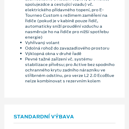
spolujezdce a cestující vzadu) vč.
elektrického přídavného topení, pro E-
Tourneo Custom s režimem zaměření na
řidiče (pokud je v kabině pouze řidič,
automaticky sníží proudění vzduchu a
nasměruje ho na řidiče pro nižší spotřebu
energie)
Vyhřívaný volant
Odolná rohož do zavazadlového prostoru
Výklopná okna v druhé řadě
Pevné tažné zařízení vč. systému
stabilizace přívěsu; pro Active bez spodního
ochranného krytu zadního nárazníku ve
stříbrném odstínu, pro verze L2 2.0 EcoBlue
nelze kombinovat s rezervním kolem
STANDARDNÍ VÝBAVA