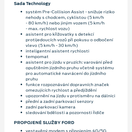
Sada Technology
systém Pre-Collision Assist - snižuje riziko
nehody s chodcem, cyklistou (5 km/h
- 80 km/h) nebo jiným vozem (5 km/h
- max. rychlost vozu)
asistent pro křižovatky s detekcí
protijedoucích vozů při pokusu o odbočení
vlevo (5 km/h - 30 km/h)
inteligentní asistent rychlosti
tempomat
asistent pro jízdu v pruzích: varování před
opuštěním jízdního pruhu včetně systému
pro automatické navrácení do jízdního
pruhu
funkce rozpoznávání dopravních značek
omezujících rychlost a předjíždění
upozornění na jízdu v protisměru na dálnici
přední a zadní parkovací senzory
zadní parkovací kamera
sledování bdělosti a pozornosti řidiče
PROPOJENÉ SLUŽBY FORD
vestavěný modem s připojením 4G/5G