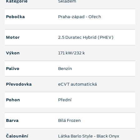
Kategorie
Skladem
Pobočka
Praha-západ - Ořech
Motor
2.5 Duratec Hybrid (PHEV)
Výkon
171 kW/232 k
Palivo
Benzín
Převodovka
eCVT automatická
Pohon
Přední
Barva
Bílá Frozen
Čalounění
Látka Barlo Style - Black Onyx