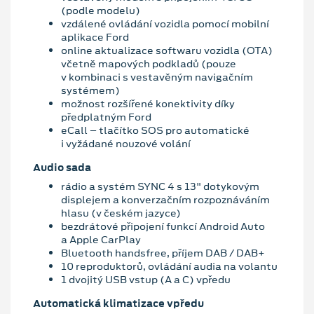
(podle modelu)
vzdálené ovládání vozidla pomocí mobilní
aplikace Ford
online aktualizace softwaru vozidla (OTA)
včetně mapových podkladů (pouze
v kombinaci s vestavěným navigačním
systémem)
možnost rozšířené konektivity díky
předplatným Ford
eCall – tlačítko SOS pro automatické
i vyžádané nouzové volání
Audio sada
rádio a systém SYNC 4 s 13" dotykovým
displejem a konverzačním rozpoznáváním
hlasu (v českém jazyce)
bezdrátové připojení funkcí Android Auto
a Apple CarPlay
Bluetooth handsfree, příjem DAB / DAB+
10 reproduktorů, ovládání audia na volantu
1 dvojitý USB vstup (A a C) vpředu
Automatická klimatizace vpředu