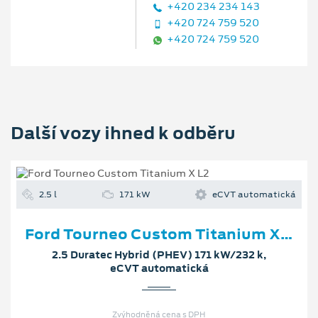
+420 234 234 143
+420 724 759 520
+420 724 759 520
Další vozy ihned k odběru
2.5 l
171 kW
eCVT automatická
Ford Tourneo Custom Titanium X L2
2.5 Duratec Hybrid (PHEV) 171 kW/232 k,
eCVT automatická
Zvýhodněná cena s DPH