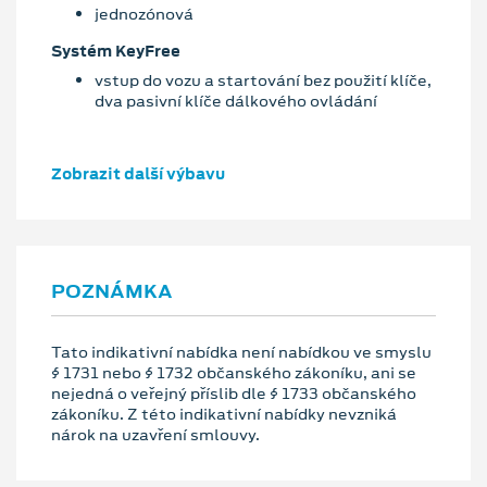
jednozónová
Systém KeyFree
vstup do vozu a startování bez použití klíče,
dva pasivní klíče dálkového ovládání
Zobrazit další výbavu
POZNÁMKA
Tato indikativní nabídka není nabídkou ve smyslu
§ 1731 nebo § 1732 občanského zákoníku, ani se
nejedná o veřejný příslib dle § 1733 občanského
zákoníku. Z této indikativní nabídky nevzniká
nárok na uzavření smlouvy.