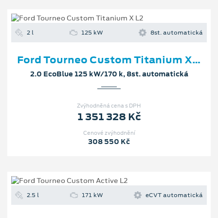
2 l
125 kW
8st. automatická
Ford Tourneo Custom Titanium X L2
2.0 EcoBlue 125 kW/170 k, 8st. automatická
Zvýhodněná cena s DPH
1 351 328 Kč
Cenové zvýhodnění
308 550 Kč
2.5 l
171 kW
eCVT automatická