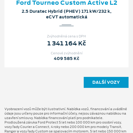
Ford Tourneo Custom Active L2
2.5 Duratec Hybrid (PHEV) 171 kW/232 k,
eCVT automatická
Zvýhodněná cena s DPH
1 341 164 Kč
Cenové zvýhodnění
409 585 Kč
DALŠÍ VOZY
Vyobrazení vozů může být ilustrativní. Nabídka vozů, financování a uváděné
údaje jsou určeny pouze pro informační účely, nejsou závaznou nabídkou na
uzavření smlouvy. Nabídka financování platí pro podnikatele.
Prodloužená záruka Ford Protect 5 let nebo 100 000 km pro osobní vozy,
vozy řady Courier a Connect, 4 roky nebo 200 000 km pro modely Transit,
Ranger a vozy řady Custom se spalovacím motorem, 5 let nebo 150 000 km