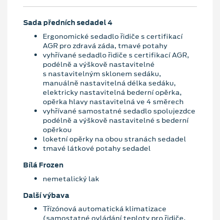
Sada předních sedadel 4
Ergonomické sedadlo řidiče s certifikací
AGR pro zdravá záda, tmavé potahy
vyhřívané sedadlo řidiče s certifikací AGR,
podélně a výškově nastavitelné
s nastavitelným sklonem sedáku,
manuálně nastavitelná délka sedáku,
elektricky nastavitelná bederní opěrka,
opěrka hlavy nastavitelná ve 4 směrech
vyhřívané samostatné sedadlo spolujezdce
podélně a výškově nastavitelné s bederní
opěrkou
loketní opěrky na obou stranách sedadel
tmavé látkové potahy sedadel
Bílá Frozen
nemetalický lak
Další výbava
Třízónová automatická klimatizace
(samostatné ovládání teploty pro řidiče,