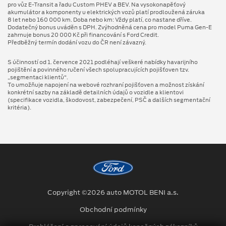
pro vůz E-Transit a řadu Custom PHEV a BEV. Na vysokonapěťový
akumulátor a komponenty u elektrických vozů platí prodloužená záruka
8 let nebo 160 000 km. Doba nebo km: Vždy platí, co nastane dříve.
Dodatečný bonus uváděn s DPH. Zvýhodněná cena pro model Puma Gen⁠-⁠E
zahrnuje bonus 20 000 Kč při financování s Ford Credit.
Předběžný termín dodání vozu do ČR není závazný.
S účinností od 1. července 2021 podléhají veškeré nabídky havarijního
pojištění a povinného ručení všech spolupracujících pojišťoven tzv.
„segmentaci klientů“.
To umožňuje napojení na webové rozhraní pojišťoven a možnost získání
konkrétní sazby na základě detailních údajů o vozidle a klientovi
(specifikace vozidla, škodovost, zabezpečení, PSČ a dalších segmentační
kritéria).
Copyright ©2026 auto MOTOL BENI a.s.
Obchodní podmínky