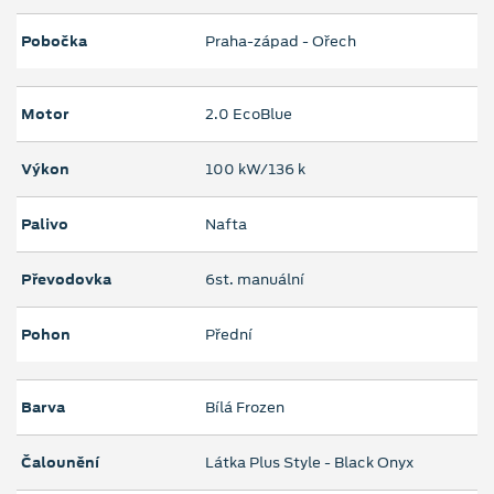
Pobočka
Praha-západ - Ořech
Motor
2.0 EcoBlue
Výkon
100 kW/136 k
Palivo
Nafta
Převodovka
6st. manuální
Pohon
Přední
Barva
Bílá Frozen
Čalounění
Látka Plus Style - Black Onyx