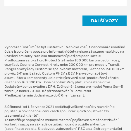
DALŠÍ VOZY
Vyobrazení vozů může být ilustrativní. Nabídka vozů, financování a uváděné
údaje jsou určeny pouze pro informační účely, nejsou závaznou nabídkou na
uzavření smlouvy. Nabídka financování platí pro podnikatele.
Prodloužená záruka Ford Protect 5 let nebo 100 000 km pro osobní vozy,
vozy řady Courier a Connect, 4 roky nebo 200 000 km pro modely Transit,
Ranger a vozy řady Custom se spalovacím motorem, 5 let nebo 150 000 km
pro vůz E-Transit a řadu Custom PHEV a BEV. Na vysokonapěťový
akumulátor a komponenty u elektrických vozů platí prodloužená záruka
8 let nebo 160 000 km. Doba nebo km: Vždy platí, co nastane dříve.
Dodatečný bonus uváděn s DPH. Zvýhodněná cena pro model Puma Gen⁠-⁠E
zahrnuje bonus 20 000 Kč při financování s Ford Credit.
Předběžný termín dodání vozu do ČR není závazný.
S účinností od 1. července 2021 podléhají veškeré nabídky havarijního
pojištění a povinného ručení všech spolupracujících pojišťoven tzv.
„segmentaci klientů“.
To umožňuje napojení na webové rozhraní pojišťoven a možnost získání
konkrétní sazby na základě detailních údajů o vozidle a klientovi
(specifikace vozidla, škodovost, zabezpečení, PSČ a dalších segmentační