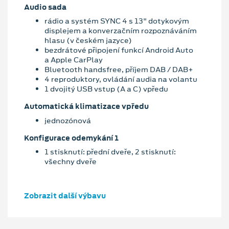
Audio sada
rádio a systém SYNC 4 s 13" dotykovým
displejem a konverzačním rozpoznáváním
hlasu (v českém jazyce)
bezdrátové připojení funkcí Android Auto
a Apple CarPlay
Bluetooth handsfree, příjem DAB / DAB+
4 reproduktory, ovládání audia na volantu
1 dvojitý USB vstup (A a C) vpředu
Automatická klimatizace vpředu
jednozónová
Konfigurace odemykání 1
1 stisknutí: přední dveře, 2 stisknutí:
všechny dveře
Zobrazit další výbavu