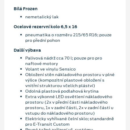
Bílá Frozen
nemetalický lak
Ocelové rezervní kolo 6,5 x 16
pneumatika o rozměru 215/65 R16; pouze
pro přední pohon
Další výbava
Palivová nádrž cca 70 l; pouze pro pro
naftové motory
Volant ve vinylu Sensico
Obložení stěn nákladového prostoru v plné
výšce (kompozitní plastové obložení s
vnitřní strukturou včelích pláství)
Odolná plastová podlahová krytina
Extra výkonné LED osvětlení nákladového
prostoru (2x v přední části nákladového
prostoru, 1x v zadní části, 2x v zadní části u
vstupu do nákladového prostoru)
Elektricky vyhřívané čelní sklo; standardně
pro E-Transit Custom
Pevné tažné zařízení vč. systému