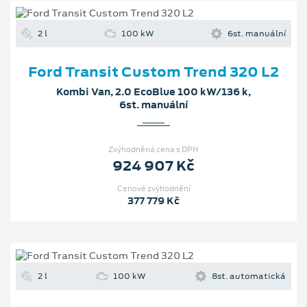
2 l
100 kW
6st. manuální
Ford Transit Custom Trend 320 L2
Kombi Van, 2.0 EcoBlue 100 kW/136 k,
6st. manuální
Zvýhodněná cena s DPH
924 907 Kč
Cenové zvýhodnění
377 779 Kč
2 l
100 kW
8st. automatická