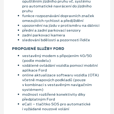
opuštěním jízdního pruhu vč. systému
pro automatické navrácení do jízdního
pruhu
funkce rozpoznávání dopravních značek
omezujících rychlost a předjíždění
upozornění na jízdu v protisměru na dálnici
přední a zadní parkovací senzory
zadní parkovací kamera
sledování bdělosti a pozornosti řidiče
PROPOJENÉ SLUŽBY FORD
vestavěný modem s připojením 4G/5G
(podle modelu)
vzdálené ovládání vozidla pomocí mobilní
aplikace Ford
online aktualizace softwaru vozidla (OTA)
včetně mapových podkladů (pouze
v kombinaci s vestavěným navigačním
systémem)
možnost rozšířené konektivity díky
předplatným Ford
eCall – tlačítko SOS pro automatické
i vyžádané nouzové volání