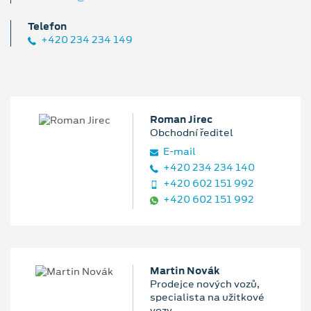
Telefon
+420 234 234 149
Roman Jirec
Obchodní ředitel
E‑mail
+420 234 234 140
+420 602 151 992
+420 602 151 992
Martin Novák
Prodejce nových vozů,
specialista na užitkové
vozy