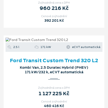
Zvýhodněná cena s DPH
960 216 Kč
Cenové zvýhodnění
392 201 Kč
2.5 l
171 kW
eCVT automatická
Ford Transit Custom Trend 320 L2
Kombi Van, 2.5 Duratec Hybrid (PHEV)
171 kW/232 k, eCVT automatická
Zvýhodněná cena s DPH
1 127 225 Kč
Cenové zvýhodnění
460 416 Kč