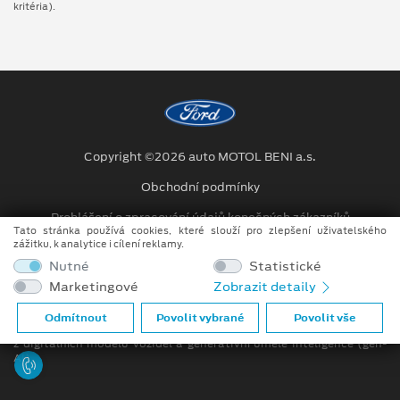
kritéria).
Copyright ©2026 auto MOTOL BENI a.s.
Obchodní podmínky
Prohlášení o zpracování údajů konečných zákazníků
Tato stránka používá cookies, které slouží pro zlepšení uživatelského
zážitku, k analytice i cílení reklamy.
Kariéra
Nutné
Statistické
Projekty
Marketingové
Zobrazit detaily
Při tvorbě videí a obrázků na tomto webu je využíváno kombinace
Odmítnout
Povolit vybrané
Povolit vše
tradičních fotografií či videí, počítačem generovaných snímků (CGI)
z digitálních modelů vozidel a generativní umělé inteligence (gen-
AI).