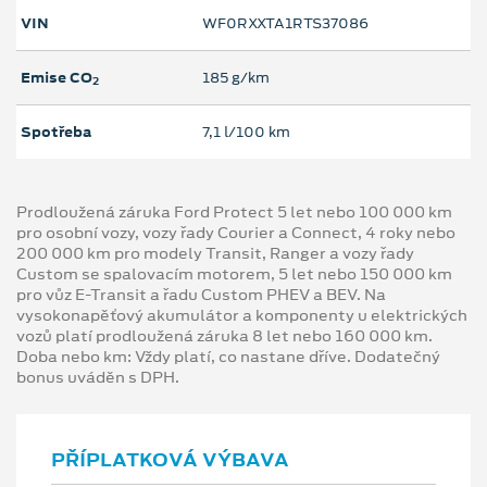
VIN
WF0RXXTA1RTS37086
Emise CO
185 g/km
2
Spotřeba
7,1 l/100 km
Prodloužená záruka Ford Protect 5 let nebo 100 000 km
pro osobní vozy, vozy řady Courier a Connect, 4 roky nebo
200 000 km pro modely Transit, Ranger a vozy řady
Custom se spalovacím motorem, 5 let nebo 150 000 km
pro vůz E-Transit a řadu Custom PHEV a BEV. Na
vysokonapěťový akumulátor a komponenty u elektrických
vozů platí prodloužená záruka 8 let nebo 160 000 km.
Doba nebo km: Vždy platí, co nastane dříve. Dodatečný
bonus uváděn s DPH.
PŘÍPLATKOVÁ VÝBAVA