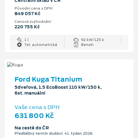
Centrální sklad v ČR
Původní cena s DPH
849 057 Kč
Cenové zvýhodnění
220 755 Kč
1 l
92 kW/125 k
7st. automatická
Benzín
Ford Kuga Titanium
5dveřová, 1.5 EcoBoost 110 kW/150 k,
6st. manuální
Vaše cena s DPH
631 800 Kč
Na cestě do ČR
Předběžný termín dodání: 41. týden 2026