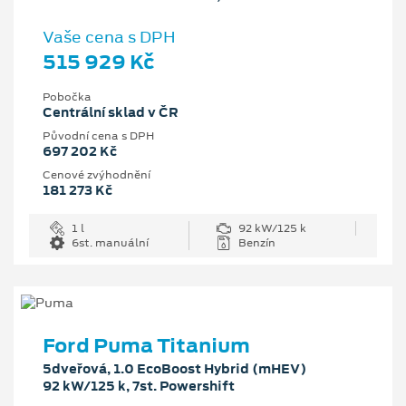
Vaše cena s DPH
515 929 Kč
Pobočka
Centrální sklad v ČR
Původní cena s DPH
697 202 Kč
Cenové zvýhodnění
181 273 Kč
1 l
92 kW/125 k
6st. manuální
Benzín
Ford Puma Titanium
5dveřová, 1.0 EcoBoost Hybrid (mHEV)
92 kW/125 k, 7st. Powershift