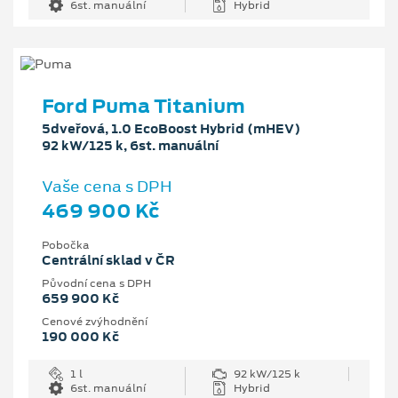
6st. manuální
Hybrid
Ford Puma Titanium
5dveřová, 1.0 EcoBoost Hybrid (mHEV)
92 kW/125 k, 6st. manuální
Vaše cena s DPH
469 900 Kč
Pobočka
Centrální sklad v ČR
Původní cena s DPH
659 900 Kč
Cenové zvýhodnění
190 000 Kč
1 l
92 kW/125 k
6st. manuální
Hybrid