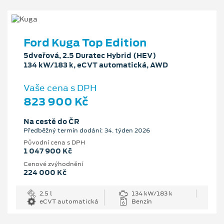
Ford Kuga Top Edition
5dveřová, 2.5 Duratec Hybrid (HEV)
134 kW/183 k, eCVT automatická, AWD
Vaše cena s DPH
823 900 Kč
Na cestě do ČR
Předběžný termín dodání: 34. týden 2026
Původní cena s DPH
1 047 900 Kč
Cenové zvýhodnění
224 000 Kč
2.5 l
134 kW/183 k
eCVT automatická
Benzín