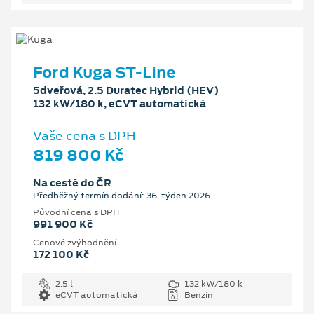
Ford Kuga ST-Line
5dveřová, 2.5 Duratec Hybrid (HEV)
132 kW/180 k, eCVT automatická
Vaše cena s DPH
819 800 Kč
Na cestě do ČR
Předběžný termín dodání: 36. týden 2026
Původní cena s DPH
991 900 Kč
Cenové zvýhodnění
172 100 Kč
2.5 l
132 kW/180 k
eCVT automatická
Benzín