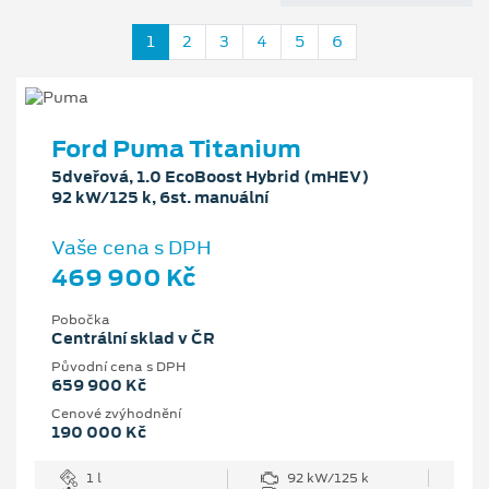
1
2
3
4
5
6
Ford Puma Titanium
5dveřová, 1.0 EcoBoost Hybrid (mHEV)
92 kW/125 k, 6st. manuální
Vaše cena s DPH
469 900 Kč
Pobočka
Centrální sklad v ČR
Původní cena s DPH
659 900 Kč
Cenové zvýhodnění
190 000 Kč
1 l
92 kW/125 k