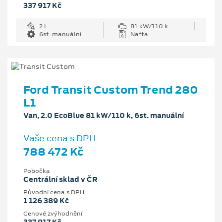
337 917 Kč
2 l
81 kW/110 k
6st. manuální
Nafta
Ford Transit Custom Trend 280
L1
Van, 2.0 EcoBlue 81 kW/110 k, 6st. manuální
Vaše cena s DPH
788 472 Kč
Pobočka
Centrální sklad v ČR
Původní cena s DPH
1 126 389 Kč
Cenové zvýhodnění