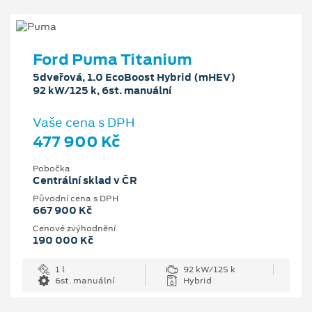
Ford Puma Titanium
5dveřová, 1.0 EcoBoost Hybrid (mHEV)
92 kW/125 k, 6st. manuální
Vaše cena s DPH
477 900 Kč
Pobočka
Centrální sklad v ČR
Původní cena s DPH
667 900 Kč
Cenové zvýhodnění
190 000 Kč
1 l
92 kW/125 k
6st. manuální
Hybrid