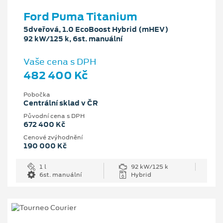
Ford Puma Titanium
5dveřová, 1.0 EcoBoost Hybrid (mHEV)
92 kW/125 k, 6st. manuální
Vaše cena s DPH
482 400 Kč
Pobočka
Centrální sklad v ČR
Původní cena s DPH
672 400 Kč
Cenové zvýhodnění
190 000 Kč
1 l
92 kW/125 k
6st. manuální
Hybrid