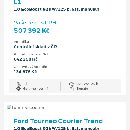
L1
1.0 EcoBoost 92 kW/125 k, 6st. manuální
Vaše cena s DPH
507 392 Kč
Pobočka
Centrální sklad v ČR
Původní cena s DPH
642 268 Kč
Cenové zvýhodnění
134 876 Kč
1 l
92 kW/125 k
6st. manuální
Benzín
Ford Tourneo Courier Trend
1.0 EcoBoost 92 kW/125 k, 6st. manuální