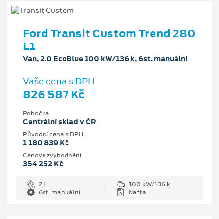
Ford Transit Custom Trend 280
L1
Van, 2.0 EcoBlue 100 kW/136 k, 6st. manuální
Vaše cena s DPH
826 587 Kč
Pobočka
Centrální sklad v ČR
Původní cena s DPH
1 180 839 Kč
Cenové zvýhodnění
354 252 Kč
2 l
100 kW/136 k
6st. manuální
Nafta