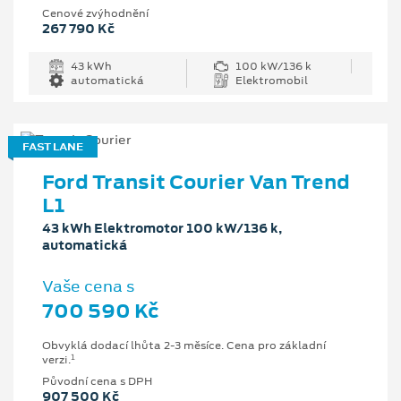
Cenové zvýhodnění
267 790 Kč
43 kWh
100 kW/136 k
automatická
Elektromobil
FAST LANE
Ford Transit Courier Van Trend
L1
43 kWh Elektromotor 100 kW/136 k,
automatická
Vaše cena s
700 590 Kč
Obvyklá dodací lhůta 2-3 měsíce. Cena pro základní
1
verzi.
Původní cena s DPH
907 500 Kč