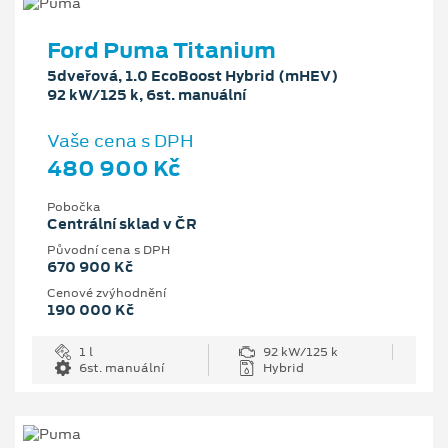
Ford Puma Titanium
5dveřová, 1.0 EcoBoost Hybrid (mHEV)
92 kW/125 k, 6st. manuální
Vaše cena s DPH
480 900 Kč
Pobočka
Centrální sklad v ČR
Původní cena s DPH
670 900 Kč
Cenové zvýhodnění
190 000 Kč
1 l
92 kW/125 k
6st. manuální
Hybrid