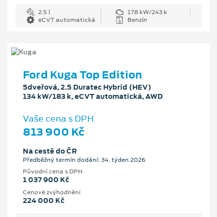
2.5 l
178 kW/243 k
eCVT automatická
Benzín
Ford Kuga Top Edition
5dveřová, 2.5 Duratec Hybrid (HEV)
134 kW/183 k, eCVT automatická, AWD
Vaše cena s DPH
813 900 Kč
Na cestě do ČR
Předběžný termín dodání: 34. týden 2026
Původní cena s DPH
1 037 900 Kč
Cenové zvýhodnění
224 000 Kč