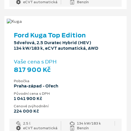
eCVT automatická
Benzín
Ford Kuga Top Edition
5dveřová, 2.5 Duratec Hybrid (HEV)
134 kW/183 k, eCVT automatická, AWD
Vaše cena s DPH
817 900 Kč
Pobočka
Praha-západ - Ořech
Původní cena s DPH
1 041 900 Kč
Cenové zvýhodnění
224 000 Kč
2.5 l
134 kW/183 k
eCVT automatická
Benzín