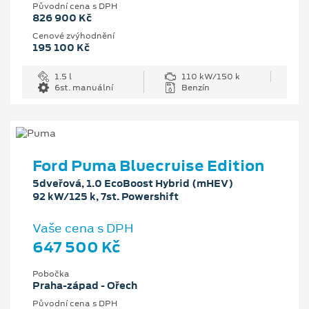
Původní cena s DPH
826 900 Kč
Cenové zvýhodnění
195 100 Kč
1.5 l
110 kW/150 k
6st. manuální
Benzín
Ford Puma Bluecruise Edition
5dveřová, 1.0 EcoBoost Hybrid (mHEV)
92 kW/125 k, 7st. Powershift
Vaše cena s DPH
647 500 Kč
Pobočka
Praha-západ - Ořech
Původní cena s DPH