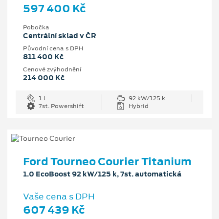
597 400 Kč
Pobočka
Centrální sklad v ČR
Původní cena s DPH
811 400 Kč
Cenové zvýhodnění
214 000 Kč
1 l
92 kW/125 k
7st. Powershift
Hybrid
Ford Tourneo Courier Titanium
1.0 EcoBoost 92 kW/125 k, 7st. automatická
Vaše cena s DPH
607 439 Kč