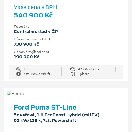
Vaše cena s DPH
540 900 Kč
Pobočka
Centrální sklad v ČR
Původní cena s DPH
730 900 Kč
Cenové zvýhodnění
190 000 Kč
1 l
92 kW/125 k
7st. Powershift
Hybrid
Ford Puma ST-Line
5dveřová, 1.0 EcoBoost Hybrid (mHEV)
92 kW/125 k, 7st. Powershift