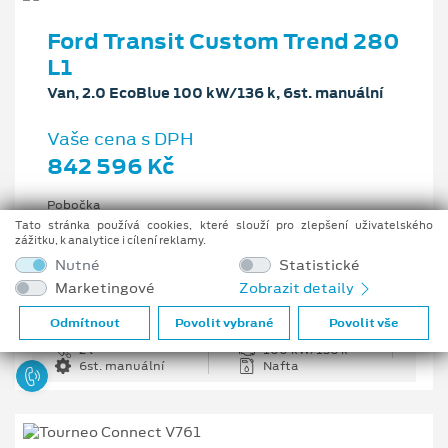
Ford Transit Custom Trend 280
L1
Van, 2.0 EcoBlue 100 kW/136 k, 6st. manuální
Vaše cena s DPH
842 596 Kč
Pobočka
Centrální sklad v ČR
Tato stránka používá cookies, které slouží pro zlepšení uživatelského
zážitku, k analytice i cílení reklamy.
Původní cena s DPH
Nutné
Statistické
1 203 708 Kč
Marketingové
Zobrazit detaily
Cenové zvýhodnění
361 112 Kč
Odmítnout
Povolit vybrané
Povolit vše
2 l
100 kW/136 k
6st. manuální
Nafta