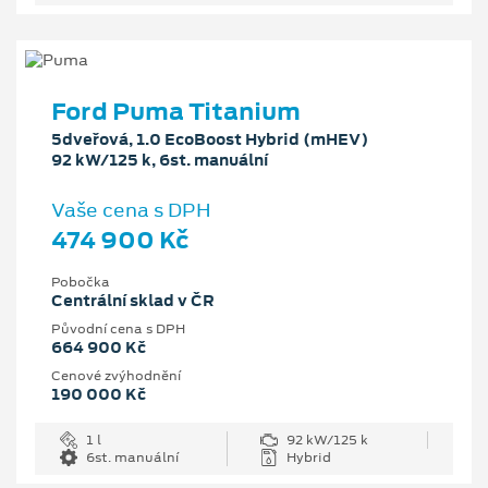
Ford Puma Titanium
5dveřová, 1.0 EcoBoost Hybrid (mHEV)
92 kW/125 k, 6st. manuální
Vaše cena s DPH
474 900 Kč
Pobočka
Centrální sklad v ČR
Původní cena s DPH
664 900 Kč
Cenové zvýhodnění
190 000 Kč
1 l
92 kW/125 k
6st. manuální
Hybrid