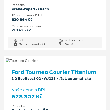
Pobočka
Praha-západ - Ořech
Původní cena s DPH
820 864 Kč
Cenové zvýhodnění
213 425 Kč
1 l
92 kW/125 k
7st. automatická
Benzín
Ford Tourneo Courier Titanium
1.0 EcoBoost 92 kW/125 k, 7st. automatická
Vaše cena s DPH
628 302 Kč
Pobočka