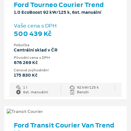
Ford Tourneo Courier Trend
1.0 EcoBoost 92 kW/125 k, 6st. manuální
Vaše cena s DPH
500 439 Kč
Pobočka
Centrální sklad v ČR
Původní cena s DPH
676 269 Kč
Cenové zvýhodnění
175 830 Kč
1 l
92 kW/125 k
6st. manuální
Benzín
Ford Transit Courier Van Trend