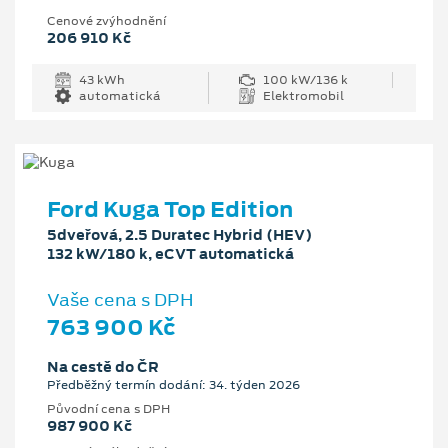
Cenové zvýhodnění
206 910 Kč
43 kWh
100 kW/136 k
automatická
Elektromobil
Ford Kuga Top Edition
5dveřová, 2.5 Duratec Hybrid (HEV)
132 kW/180 k, eCVT automatická
Vaše cena s DPH
763 900 Kč
Na cestě do ČR
Předběžný termín dodání: 34. týden 2026
Původní cena s DPH
987 900 Kč