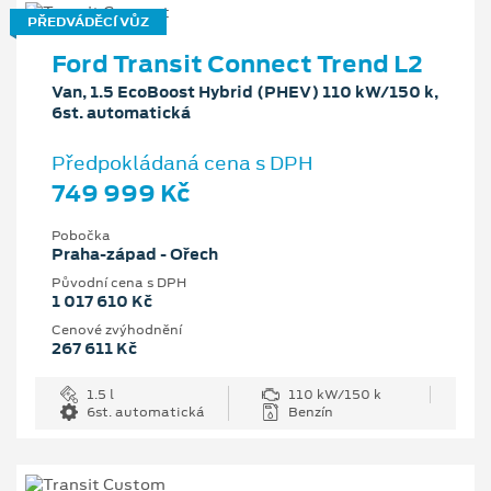
PŘEDVÁDĚCÍ VŮZ
Ford Transit Connect Trend L2
Van, 1.5 EcoBoost Hybrid (PHEV) 110 kW/150 k,
6st. automatická
Předpokládaná cena s DPH
749 999 Kč
Pobočka
Praha-západ - Ořech
Původní cena s DPH
1 017 610 Kč
Cenové zvýhodnění
267 611 Kč
1.5 l
110 kW/150 k
6st. automatická
Benzín