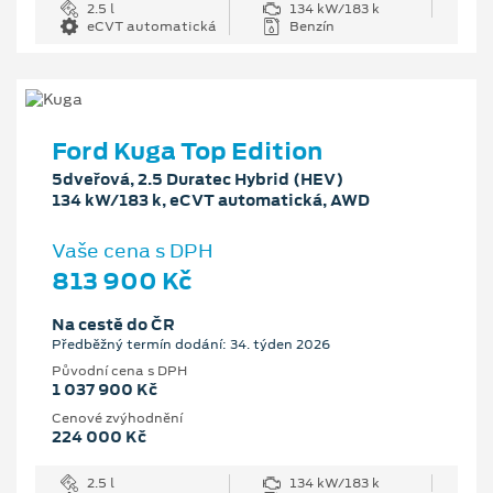
2.5 l
134 kW/183 k
eCVT automatická
Benzín
Ford Kuga Top Edition
5dveřová, 2.5 Duratec Hybrid (HEV)
134 kW/183 k, eCVT automatická, AWD
Vaše cena s DPH
813 900 Kč
Na cestě do ČR
Předběžný termín dodání: 34. týden 2026
Původní cena s DPH
1 037 900 Kč
Cenové zvýhodnění
224 000 Kč
2.5 l
134 kW/183 k