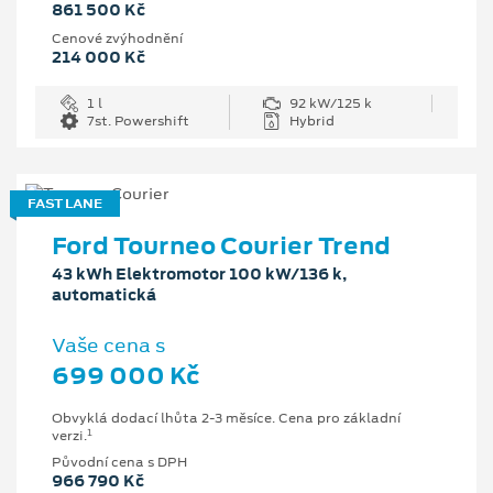
861 500 Kč
Cenové zvýhodnění
214 000 Kč
1 l
92 kW/125 k
7st. Powershift
Hybrid
FAST LANE
Ford Tourneo Courier Trend
43 kWh Elektromotor 100 kW/136 k,
automatická
Vaše cena s
699 000 Kč
Obvyklá dodací lhůta 2-3 měsíce. Cena pro základní
1
verzi.
Původní cena s DPH
966 790 Kč