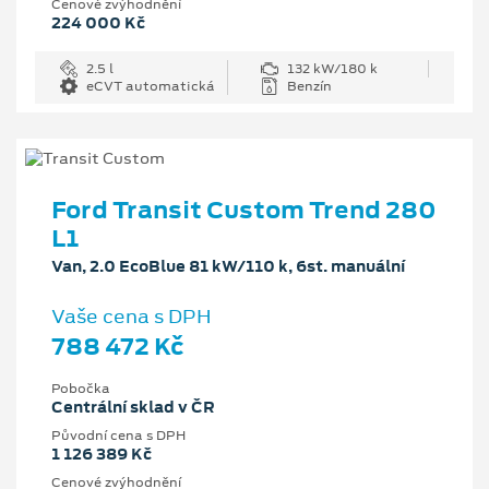
Cenové zvýhodnění
224 000 Kč
2.5 l
132 kW/180 k
eCVT automatická
Benzín
Ford Transit Custom Trend 280
L1
Van, 2.0 EcoBlue 81 kW/110 k, 6st. manuální
Vaše cena s DPH
788 472 Kč
Pobočka
Centrální sklad v ČR
Původní cena s DPH
1 126 389 Kč
Cenové zvýhodnění