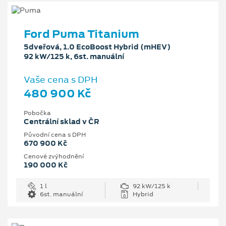
Ford Puma Titanium
5dveřová, 1.0 EcoBoost Hybrid (mHEV)
92 kW/125 k, 6st. manuální
Vaše cena s DPH
480 900 Kč
Pobočka
Centrální sklad v ČR
Původní cena s DPH
670 900 Kč
Cenové zvýhodnění
190 000 Kč
1 l
92 kW/125 k
6st. manuální
Hybrid