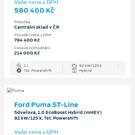
Vaše cena s DPH
580 400 Kč
Pobočka
Centrální sklad v ČR
Původní cena s DPH
794 400 Kč
Cenové zvýhodnění
214 000 Kč
1 l
92 kW/125 k
7st. Powershift
Hybrid
Ford Puma ST-Line
5dveřová, 1.0 EcoBoost Hybrid (mHEV)
92 kW/125 k, 7st. Powershift
Vaše cena s DPH