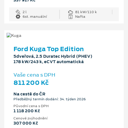
337 917 Kč
2 l
81 kW/110 k
6st. manuální
Nafta
Ford Kuga Top Edition
5dveřová, 2.5 Duratec Hybrid (PHEV)
178 kW/243 k, eCVT automatická
Vaše cena s DPH
811 200 Kč
Na cestě do ČR
Předběžný termín dodání: 34. týden 2026
Původní cena s DPH
1 118 200 Kč
Cenové zvýhodnění
307 000 Kč