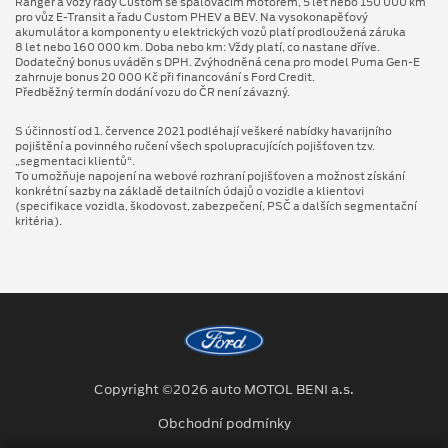
Ranger a vozy řady Custom se spalovacím motorem, 5 let nebo 150 000 km
pro vůz E-Transit a řadu Custom PHEV a BEV. Na vysokonapěťový
akumulátor a komponenty u elektrických vozů platí prodloužená záruka
8 let nebo 160 000 km. Doba nebo km: Vždy platí, co nastane dříve.
Dodatečný bonus uváděn s DPH. Zvýhodněná cena pro model Puma Gen⁠-⁠E
zahrnuje bonus 20 000 Kč při financování s Ford Credit.
Předběžný termín dodání vozu do ČR není závazný.
S účinností od 1. července 2021 podléhají veškeré nabídky havarijního
pojištění a povinného ručení všech spolupracujících pojišťoven tzv.
„segmentaci klientů“.
To umožňuje napojení na webové rozhraní pojišťoven a možnost získání
konkrétní sazby na základě detailních údajů o vozidle a klientovi
(specifikace vozidla, škodovost, zabezpečení, PSČ a dalších segmentační
kritéria).
Copyright ©2026 auto MOTOL BENI a.s.
Obchodní podmínky