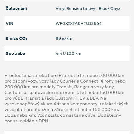
Čalounění
Vinyl Sensico tmavý - Black Onyx
VIN
WF0XXXTA6HTU12664
Emise CO
99 g/km
2
Spotřeba
4,4 l/100 km
Prodloužená záruka Ford Protect 5 let nebo 100 000 km
pro osobní vozy, vozy řady Courier a Connect, 4 roky nebo
200 000 km pro modely Transit, Ranger a vozy řady
Custom se spalovacím motorem, 5 let nebo 150 000 km
pro vůz E-Transit a řadu Custom PHEV a BEV. Na
vysokonapěťový akumulátor a komponenty u elektrických
vozů platí prodloužená záruka 8 let nebo 160 000 km.
Doba nebo km: Vždy platí, co nastane dříve. Dodatečný
bonus uváděn s DPH.