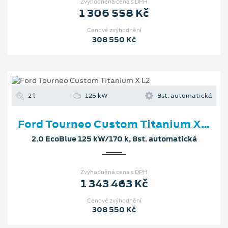
Zvýhodněná cena s DPH
1 306 558 Kč
Cenové zvýhodnění
308 550 Kč
2 l
125 kW
8st. automatická
Ford Tourneo Custom Titanium X L2
2.0 EcoBlue 125 kW/170 k, 8st. automatická
Zvýhodněná cena s DPH
1 343 463 Kč
Cenové zvýhodnění
308 550 Kč