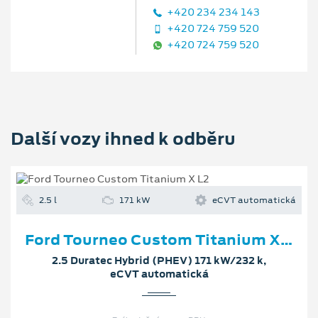
+420 234 234 143
+420 724 759 520
+420 724 759 520
Další vozy ihned k odběru
2.5 l
171 kW
eCVT automatická
Ford Tourneo Custom Titanium X L2
2.5 Duratec Hybrid (PHEV) 171 kW/232 k,
eCVT automatická