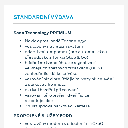
STANDARDNÍ VÝBAVA
Sada Technology PREMIUM
Navíc oproti sadě Technology:
vestavěný navigační systém
adaptivní tempomat (pro automatickou
převodovku s funkcí Stop & Go)
hlídání mrtvého úhlu se signalizací
ve vnějších zpětných zrcátkách (BLIS)
zohledňující délku přívěsu
varování před projíždějícími vozy při couvání
z parkovacího místa
aktivní brzdění při couvání
varování při otevření dveří řidiče
a spolujezdce
360stupňová parkovací kamera
PROPOJENÉ SLUŽBY FORD
vestavěný modem s připojením 4G/5G