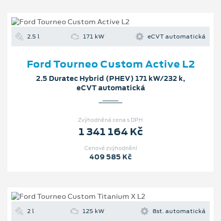
2.5 l
171 kW
eCVT automatická
Ford Tourneo Custom Active L2
2.5 Duratec Hybrid (PHEV) 171 kW/232 k,
eCVT automatická
Zvýhodněná cena s DPH
1 341 164 Kč
Cenové zvýhodnění
409 585 Kč
2 l
125 kW
8st. automatická