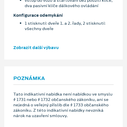
vstup do vozu a startování bez použití klíče,
dva pasivní klíče dálkového ovládání
Konfigurace odemykání
1 stisknutí: dveře 1. a 2. řady, 2 stisknutí:
všechny dveře
Zobrazit další výbavu
POZNÁMKA
Tato indikativní nabídka není nabídkou ve smyslu
§ 1731 nebo § 1732 občanského zákoníku, ani se
nejedná o veřejný příslib dle § 1733 občanského
zákoníku. Z této indikativní nabídky nevzniká
nárok na uzavření smlouvy.