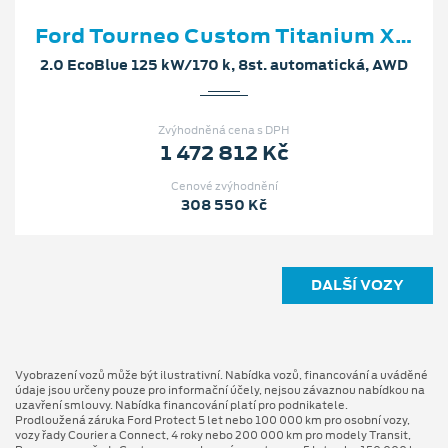
Ford Tourneo Custom Titanium X L2
2.0 EcoBlue 125 kW/170 k, 8st. automatická, AWD
Zvýhodněná cena s DPH
1 472 812 Kč
Cenové zvýhodnění
308 550 Kč
DALŠÍ VOZY
Vyobrazení vozů může být ilustrativní. Nabídka vozů, financování a uváděné
údaje jsou určeny pouze pro informační účely, nejsou závaznou nabídkou na
uzavření smlouvy. Nabídka financování platí pro podnikatele.
Prodloužená záruka Ford Protect 5 let nebo 100 000 km pro osobní vozy,
vozy řady Courier a Connect, 4 roky nebo 200 000 km pro modely Transit,