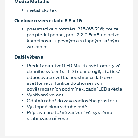
Modrá Metallic
metalický lak
Ocelové rezervní kolo 6,5 x 16
pneumatika o rozměru 215/65 R16; pouze
pro přední pohon, pro L2 2.0 EcoBlue nelze
kombinovat s pevným a sklopným tažným
zařízením
Další výbava
Přední adaptivní LED Matrix světlomety vč.
denního svícení s LED technologií, statická
odbočovací světla, neoslňující dálkové
světlomety, funkce do zhoršených
povětrnostních podmínek, zadní LED světla
Vyhřívaný volant
Odolná rohož do zavazadlového prostoru
Výklopná okna v druhé řadě
Příprava pro tažné zařízení vč. systému
stabilizace přívěsu