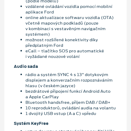
(podle modelu)
vzdálené ovládání vozidla pomocí mobilní
aplikace Ford
online aktualizace softwaru vozidla (OTA)
včetně mapových podkladů (pouze
v kombinaci s vestavěným navigačním
systémem)
možnost rozšířené konektivity díky
předplatným Ford
eCall – tlačítko SOS pro automatické
i vyžádané nouzové volání
Audio sada
rádio a systém SYNC 4 s 13" dotykovým
displejem a konverzačním rozpoznáváním
hlasu (v českém jazyce)
bezdrátové připojení funkcí Android Auto
a Apple CarPlay
Bluetooth handsfree, příjem DAB / DAB+
10 reproduktorů, ovládání audia na volantu
1 dvojitý USB vstup (A a C) vpředu
Systém KeyFree