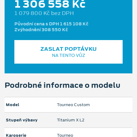
1 306 558 Kč
1 079 800 Kč bez DPH
Původní cena s DPH 1 615 108 Kč
Zvýhodnění 308 550 Kč
ZASLAT POPTÁVKU
NA TENTO VŮZ
Podrobné informace o modelu
Model
Tourneo Custom
Stupeň výbavy
Titanium X L2
Karoserie
Tourneo