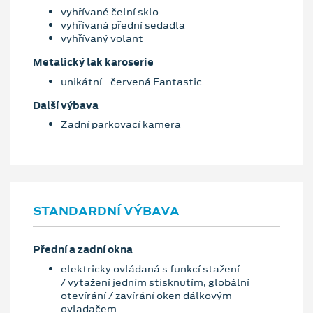
vyhřívané čelní sklo
vyhřívaná přední sedadla
vyhřívaný volant
Metalický lak karoserie
unikátní - červená Fantastic
Další výbava
Zadní parkovací kamera
STANDARDNÍ VÝBAVA
Přední a zadní okna
elektricky ovládaná s funkcí stažení
/ vytažení jedním stisknutím, globální
otevírání / zavírání oken dálkovým
ovladačem