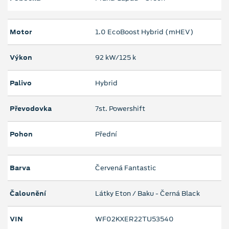
Motor
1.0 EcoBoost Hybrid (mHEV)
Výkon
92 kW/125 k
Palivo
Hybrid
Převodovka
7st. Powershift
Pohon
Přední
Barva
Červená Fantastic
Čalounění
Látky Eton / Baku - Černá Black
VIN
WF02KXER22TU53540