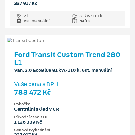
337 917 Kč
2 l
81 kW/110 k
6st. manuální
Nafta
Ford Transit Custom Trend 280
L1
Van, 2.0 EcoBlue 81 kW/110 k, 6st. manuální
Vaše cena s DPH
788 472 Kč
Pobočka
Centrální sklad v ČR
Původní cena s DPH
1 126 389 Kč
Cenové zvýhodnění