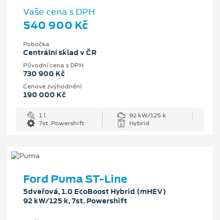
Vaše cena s DPH
540 900 Kč
Pobočka
Centrální sklad v ČR
Původní cena s DPH
730 900 Kč
Cenové zvýhodnění
190 000 Kč
1 l
92 kW/125 k
7st. Powershift
Hybrid
Ford Puma ST-Line
5dveřová, 1.0 EcoBoost Hybrid (mHEV)
92 kW/125 k, 7st. Powershift