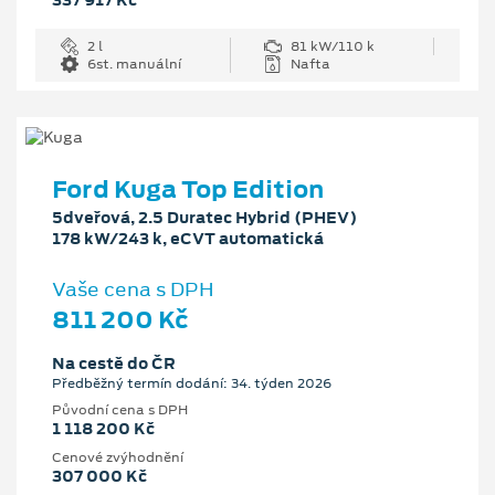
337 917 Kč
2 l
81 kW/110 k
6st. manuální
Nafta
Ford Kuga Top Edition
5dveřová, 2.5 Duratec Hybrid (PHEV)
178 kW/243 k, eCVT automatická
Vaše cena s DPH
811 200 Kč
Na cestě do ČR
Předběžný termín dodání: 34. týden 2026
Původní cena s DPH
1 118 200 Kč
Cenové zvýhodnění
307 000 Kč