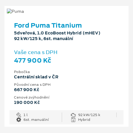
Ford Puma Titanium
5dveřová, 1.0 EcoBoost Hybrid (mHEV)
92 kW/125 k, 6st. manuální
Vaše cena s DPH
477 900 Kč
Pobočka
Centrální sklad v ČR
Původní cena s DPH
667 900 Kč
Cenové zvýhodnění
190 000 Kč
1 l
92 kW/125 k
6st. manuální
Hybrid