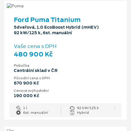
Ford Puma Titanium
5dveřová, 1.0 EcoBoost Hybrid (mHEV)
92 kW/125 k, 6st. manuální
Vaše cena s DPH
480 900 Kč
Pobočka
Centrální sklad v ČR
Původní cena s DPH
670 900 Kč
Cenové zvýhodnění
190 000 Kč
1 l
92 kW/125 k
6st. manuální
Hybrid