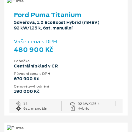
Ford Puma Titanium
5dveřová, 1.0 EcoBoost Hybrid (mHEV)
92 kW/125 k, 6st. manuální
Vaše cena s DPH
480 900 Kč
Pobočka
Centrální sklad v ČR
Původní cena s DPH
670 900 Kč
Cenové zvýhodnění
190 000 Kč
1 l
92 kW/125 k
6st. manuální
Hybrid