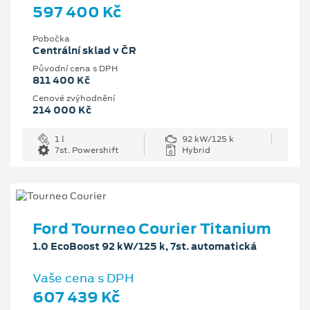
597 400 Kč
Pobočka
Centrální sklad v ČR
Původní cena s DPH
811 400 Kč
Cenové zvýhodnění
214 000 Kč
1 l
92 kW/125 k
7st. Powershift
Hybrid
Ford Tourneo Courier Titanium
1.0 EcoBoost 92 kW/125 k, 7st. automatická
Vaše cena s DPH
607 439 Kč