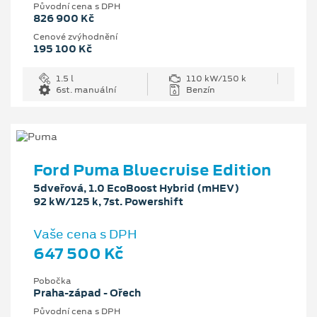
Původní cena s DPH
826 900 Kč
Cenové zvýhodnění
195 100 Kč
1.5 l
110 kW/150 k
6st. manuální
Benzín
Ford Puma Bluecruise Edition
5dveřová, 1.0 EcoBoost Hybrid (mHEV)
92 kW/125 k, 7st. Powershift
Vaše cena s DPH
647 500 Kč
Pobočka
Praha-západ - Ořech
Původní cena s DPH