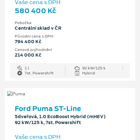
Vaše cena s DPH
580 400 Kč
Pobočka
Centrální sklad v ČR
Původní cena s DPH
794 400 Kč
Cenové zvýhodnění
214 000 Kč
1 l
92 kW/125 k
7st. Powershift
Hybrid
Ford Puma ST-Line
5dveřová, 1.0 EcoBoost Hybrid (mHEV)
92 kW/125 k, 7st. Powershift
Vaše cena s DPH