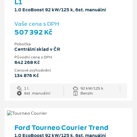
L1
1.0 EcoBoost 92 kW/125 k, 6st. manuální
Vaše cena s DPH
507 392 Kč
Pobočka
Centrální sklad v ČR
Původní cena s DPH
642 268 Kč
Cenové zvýhodnění
134 876 Kč
1 l
92 kW/125 k
6st. manuální
Benzín
Ford Tourneo Courier Trend
1.0 EcoBoost 92 kW/125 k, 6st. manuální