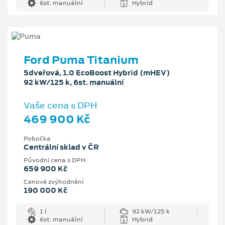
6st. manuální
Hybrid
Ford Puma Titanium
5dveřová, 1.0 EcoBoost Hybrid (mHEV)
92 kW/125 k, 6st. manuální
Vaše cena s DPH
469 900 Kč
Pobočka
Centrální sklad v ČR
Původní cena s DPH
659 900 Kč
Cenové zvýhodnění
190 000 Kč
1 l
92 kW/125 k
6st. manuální
Hybrid