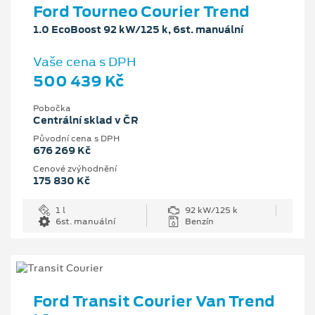
Ford Tourneo Courier Trend
1.0 EcoBoost 92 kW/125 k, 6st. manuální
Vaše cena s DPH
500 439 Kč
Pobočka
Centrální sklad v ČR
Původní cena s DPH
676 269 Kč
Cenové zvýhodnění
175 830 Kč
1 l
92 kW/125 k
6st. manuální
Benzín
Ford Transit Courier Van Trend