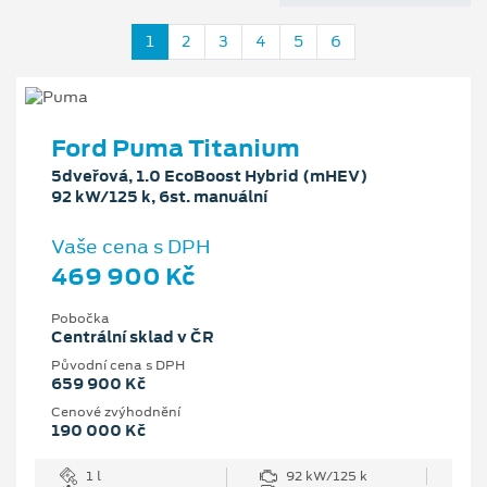
1
2
3
4
5
6
Ford Puma Titanium
5dveřová, 1.0 EcoBoost Hybrid (mHEV)
92 kW/125 k, 6st. manuální
Vaše cena s DPH
469 900 Kč
Pobočka
Centrální sklad v ČR
Původní cena s DPH
659 900 Kč
Cenové zvýhodnění
190 000 Kč
1 l
92 kW/125 k