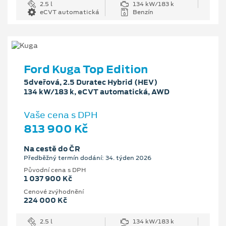
2.5 l
134 kW/183 k
eCVT automatická
Benzín
Ford Kuga Top Edition
5dveřová, 2.5 Duratec Hybrid (HEV)
134 kW/183 k, eCVT automatická, AWD
Vaše cena s DPH
813 900 Kč
Na cestě do ČR
Předběžný termín dodání: 34. týden 2026
Původní cena s DPH
1 037 900 Kč
Cenové zvýhodnění
224 000 Kč
2.5 l
134 kW/183 k