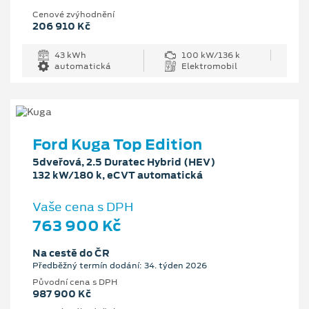
Cenové zvýhodnění
206 910 Kč
43 kWh
100 kW/136 k
automatická
Elektromobil
Ford Kuga Top Edition
5dveřová, 2.5 Duratec Hybrid (HEV)
132 kW/180 k, eCVT automatická
Vaše cena s DPH
763 900 Kč
Na cestě do ČR
Předběžný termín dodání: 34. týden 2026
Původní cena s DPH
987 900 Kč