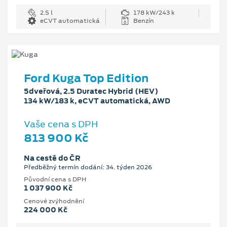
2.5 l
178 kW/243 k
eCVT automatická
Benzín
Ford Kuga Top Edition
5dveřová, 2.5 Duratec Hybrid (HEV)
134 kW/183 k, eCVT automatická, AWD
Vaše cena s DPH
813 900 Kč
Na cestě do ČR
Předběžný termín dodání: 34. týden 2026
Původní cena s DPH
1 037 900 Kč
Cenové zvýhodnění
224 000 Kč