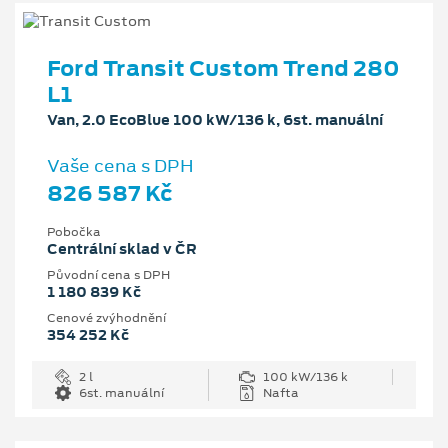
Ford Transit Custom Trend 280
L1
Van, 2.0 EcoBlue 100 kW/136 k, 6st. manuální
Vaše cena s DPH
826 587 Kč
Pobočka
Centrální sklad v ČR
Původní cena s DPH
1 180 839 Kč
Cenové zvýhodnění
354 252 Kč
2 l
100 kW/136 k
6st. manuální
Nafta