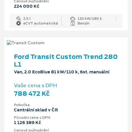
Cenové zvýhodnění
224 000 Kč
2.5 l
132 kW/180 k
eCVT automatická
Benzín
Ford Transit Custom Trend 280
L1
Van, 2.0 EcoBlue 81 kW/110 k, 6st. manuální
Vaše cena s DPH
788 472 Kč
Pobočka
Centrální sklad v ČR
Původní cena s DPH
1 126 389 Kč
Cenové zvýhodnění