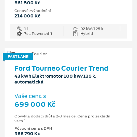
861 500 Kč
Cenové zvýhodnění
214 000 Kč
1 l
92 kW/125 k
7st. Powershift
Hybrid
FAST LANE
Ford Tourneo Courier Trend
43 kWh Elektromotor 100 kW/136 k,
automatická
Vaše cena s
699 000 Kč
Obvyklá dodací lhůta 2-3 měsíce. Cena pro základní
1
verzi.
Původní cena s DPH
966 790 Kč