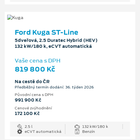
Ford Kuga ST-Line
5dveřová, 2.5 Duratec Hybrid (HEV)
132 kW/180 k, eCVT automatická
Vaše cena s DPH
819 800 Kč
Na cestě do ČR
Předběžný termín dodání: 36. týden 2026
Původní cena s DPH
991 900 Kč
Cenové zvýhodnění
172 100 Kč
2.5 l
132 kW/180 k
eCVT automatická
Benzín