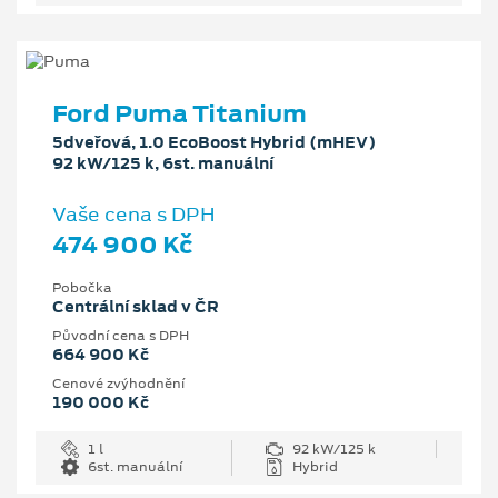
Ford Puma Titanium
5dveřová, 1.0 EcoBoost Hybrid (mHEV)
92 kW/125 k, 6st. manuální
Vaše cena s DPH
474 900 Kč
Pobočka
Centrální sklad v ČR
Původní cena s DPH
664 900 Kč
Cenové zvýhodnění
190 000 Kč
1 l
92 kW/125 k
6st. manuální
Hybrid