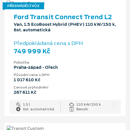
PŘEDVÁDĚCÍ VŮZ
Ford Transit Connect Trend L2
Van, 1.5 EcoBoost Hybrid (PHEV) 110 kW/150 k,
6st. automatická
Předpokládaná cena s DPH
749 999 Kč
Pobočka
Praha-západ - Ořech
Původní cena s DPH
1 017 610 Kč
Cenové zvýhodnění
267 611 Kč
1.5 l
110 kW/150 k
6st. automatická
Benzín