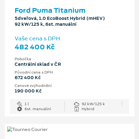
Ford Puma Titanium
5dveřová, 1.0 EcoBoost Hybrid (mHEV)
92 kW/125 k, 6st. manuální
Vaše cena s DPH
482 400 Kč
Pobočka
Centrální sklad v ČR
Původní cena s DPH
672 400 Kč
Cenové zvýhodnění
190 000 Kč
1 l
92 kW/125 k
6st. manuální
Hybrid