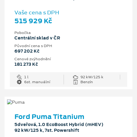
Vaše cena s DPH
515 929 Kč
Pobočka
Centrální sklad v ČR
Původní cena s DPH
697 202 Kč
Cenové zvýhodnění
181 273 Kč
1 l
92 kW/125 k
6st. manuální
Benzín
Ford Puma Titanium
5dveřová, 1.0 EcoBoost Hybrid (mHEV)
92 kW/125 k, 7st. Powershift