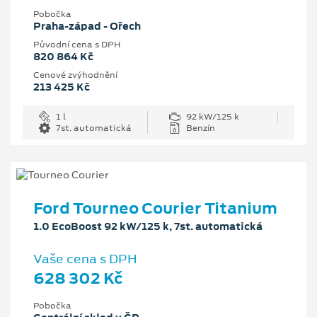
Pobočka
Praha-západ - Ořech
Původní cena s DPH
820 864 Kč
Cenové zvýhodnění
213 425 Kč
1 l
92 kW/125 k
7st. automatická
Benzín
Ford Tourneo Courier Titanium
1.0 EcoBoost 92 kW/125 k, 7st. automatická
Vaše cena s DPH
628 302 Kč
Pobočka