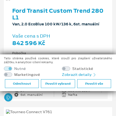
Ford Transit Custom Trend 280
L1
Van, 2.0 EcoBlue 100 kW/136 k, 6st. manuální
Vaše cena s DPH
842 596 Kč
Pobočka
Centrální sklad v ČR
Tato stránka používá cookies, které slouží pro zlepšení uživatelského
zážitku, k analytice i cílení reklamy.
Původní cena s DPH
Nutné
Statistické
1 203 708 Kč
Marketingové
Zobrazit detaily
Cenové zvýhodnění
361 112 Kč
Odmítnout
Povolit vybrané
Povolit vše
2 l
100 kW/136 k
6st. manuální
Nafta