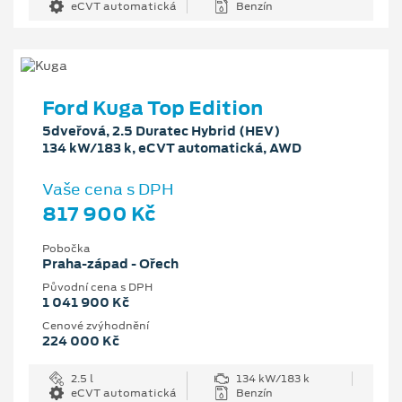
eCVT automatická
Benzín
Ford Kuga Top Edition
5dveřová, 2.5 Duratec Hybrid (HEV)
134 kW/183 k, eCVT automatická, AWD
Vaše cena s DPH
817 900 Kč
Pobočka
Praha-západ - Ořech
Původní cena s DPH
1 041 900 Kč
Cenové zvýhodnění
224 000 Kč
2.5 l
134 kW/183 k
eCVT automatická
Benzín