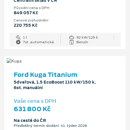
Centrální sklad v ČR
Původní cena s DPH
849 057 Kč
Cenové zvýhodnění
220 755 Kč
1 l
92 kW/125 k
7st. automatická
Benzín
Ford Kuga Titanium
5dveřová, 1.5 EcoBoost 110 kW/150 k,
6st. manuální
Vaše cena s DPH
631 800 Kč
Na cestě do ČR
Předběžný termín dodání: 41. týden 2026