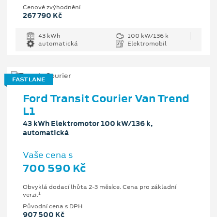
Cenové zvýhodnění
267 790 Kč
43 kWh
100 kW/136 k
automatická
Elektromobil
FAST LANE
Ford Transit Courier Van Trend
L1
43 kWh Elektromotor 100 kW/136 k,
automatická
Vaše cena s
700 590 Kč
Obvyklá dodací lhůta 2-3 měsíce. Cena pro základní
1
verzi.
Původní cena s DPH
907 500 Kč