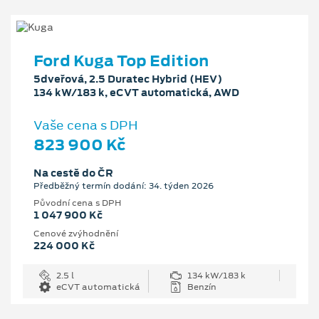
Ford Kuga Top Edition
5dveřová, 2.5 Duratec Hybrid (HEV)
134 kW/183 k, eCVT automatická, AWD
Vaše cena s DPH
823 900 Kč
Na cestě do ČR
Předběžný termín dodání: 34. týden 2026
Původní cena s DPH
1 047 900 Kč
Cenové zvýhodnění
224 000 Kč
2.5 l
134 kW/183 k
eCVT automatická
Benzín