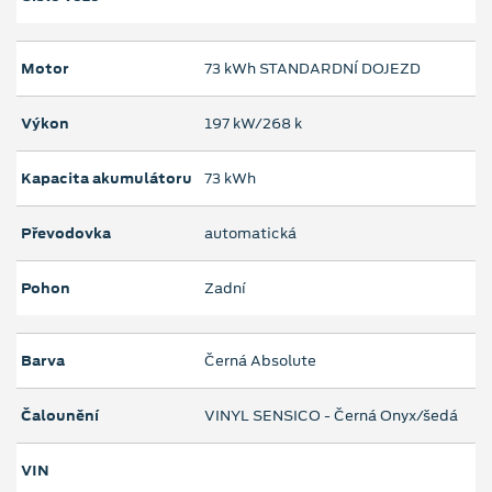
Motor
73 kWh STANDARDNÍ DOJEZD
Výkon
197 kW/268 k
Kapacita akumulátoru
73 kWh
Převodovka
automatická
Pohon
Zadní
Barva
Černá Absolute
Čalounění
VINYL SENSICO - Černá Onyx/šedá
VIN