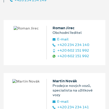
+420 234 234 149
Roman Jirec
Obchodní ředitel
E‑mail
+420 234 234 140
+420 602 151 992
+420 602 151 992
Martin Novák
Prodejce nových vozů,
specialista na užitkové
vozy
E‑mail
+420 234 234 141