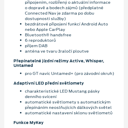
připojením, rozšířený o aktuální informace
o dopravě a bodech zájmů (předplatné
Connected Nav je zdarma po dobu
dostupnosti služby)
bezdrátové připojení funkcí Android Auto
nebo Apple CarPlay
Bluetooth® handsfree
6 reproduktorů
příjem DAB
anténa ve tvaru žraločí ploutve
Přepínatelné jízdní režimy Active, Whisper,
Untamed
pro GT navíc Untamed+ (pro závodní okruh)
Adaptivní LED přední světlomety
charakteristické LED Mustang pásky
denního svícení
automatické světlomety s automatickým
přepínáním neoslňujících dálkových světel
automatické nastavení sklonu světlometů
Funkce MyKey