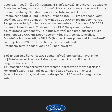
Vyobrazení vozů může být ilustrativní. Nabídka vozů, financování a uváděné
údaje jsou určeny pouze pro informační účely, nejsou závaznou nabídkou na
uzavření smlouvy. Nabídka financování platí pro podnikatele.
Prodloužená záruka Ford Protect 5 let nebo 100 000 km pro osobní vozy,
vozy řady Courier a Connect, 4 roky nebo 200 000 km pro modely Transit,
Ranger a vozy řady Custom se spalovacím motorem, 5 let nebo 150 000 km
pro vůz E-Transit a řadu Custom PHEV a BEV. Na vysokonapěťový
akumulátor a komponenty u elektrických vozů platí prodloužená záruka
8 let nebo 160 000 km. Doba nebo km: Vždy platí, co nastane dříve.
Dodatečný bonus uváděn s DPH. Zvýhodněná cena pro model Puma Gen⁠-⁠E
zahrnuje bonus 20 000 Kč při financování s Ford Credit.
Předběžný termín dodání vozu do ČR není závazný.
S účinností od 1. července 2021 podléhají veškeré nabídky havarijního
pojištění a povinného ručení všech spolupracujících pojišťoven tzv.
„segmentaci klientů“.
To umožňuje napojení na webové rozhraní pojišťoven a možnost získání
konkrétní sazby na základě detailních údajů o vozidle a klientovi
(specifikace vozidla, škodovost, zabezpečení, PSČ a dalších segmentační
kritéria).