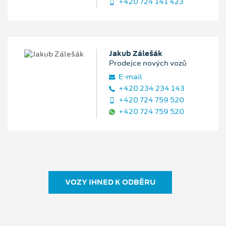
+420 724 141 423
Jakub Zálešák
Prodejce nových vozů
E‑mail
+420 234 234 143
+420 724 759 520
+420 724 759 520
VOZY IHNED K ODBĚRU