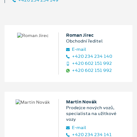
+420 234 234 149
Roman Jirec
Obchodní ředitel
E‑mail
+420 234 234 140
+420 602 151 992
+420 602 151 992
Martin Novák
Prodejce nových vozů,
specialista na užitkové
vozy
E‑mail
+420 234 234 141