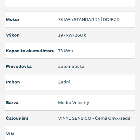
Motor
73 kWh STANDARDNÍ DOJEZD
Výkon
197 kW/268 k
Kapacita akumulátoru
73 kWh
Převodovka
automatická
Pohon
Zadní
Barva
Modrá Velocity
Čalounění
VINYL SENSICO - Černá Onyx/šedá
VIN