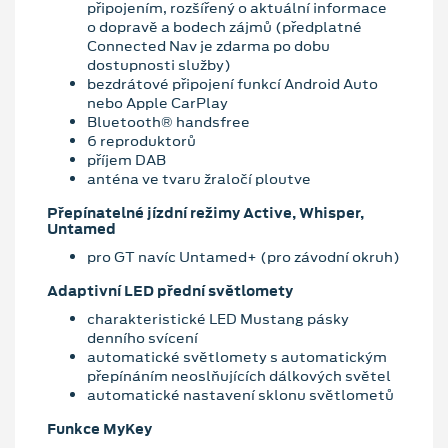
připojením, rozšířený o aktuální informace
o dopravě a bodech zájmů (předplatné
Connected Nav je zdarma po dobu
dostupnosti služby)
bezdrátové připojení funkcí Android Auto
nebo Apple CarPlay
Bluetooth® handsfree
6 reproduktorů
příjem DAB
anténa ve tvaru žraločí ploutve
Přepínatelné jízdní režimy Active, Whisper,
Untamed
pro GT navíc Untamed+ (pro závodní okruh)
Adaptivní LED přední světlomety
charakteristické LED Mustang pásky
denního svícení
automatické světlomety s automatickým
přepínáním neoslňujících dálkových světel
automatické nastavení sklonu světlometů
Funkce MyKey