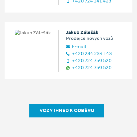
+420 724 141 423
Jakub Zálešák
Prodejce nových vozů
E‑mail
+420 234 234 143
+420 724 759 520
+420 724 759 520
VOZY IHNED K ODBĚRU