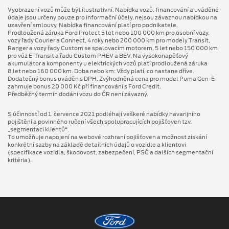
Vyobrazení vozů může být ilustrativní. Nabídka vozů, financování a uváděné
údaje jsou určeny pouze pro informační účely, nejsou závaznou nabídkou na
uzavření smlouvy. Nabídka financování platí pro podnikatele.
Prodloužená záruka Ford Protect 5 let nebo 100 000 km pro osobní vozy,
vozy řady Courier a Connect, 4 roky nebo 200 000 km pro modely Transit,
Ranger a vozy řady Custom se spalovacím motorem, 5 let nebo 150 000 km
pro vůz E-Transit a řadu Custom PHEV a BEV. Na vysokonapěťový
akumulátor a komponenty u elektrických vozů platí prodloužená záruka
8 let nebo 160 000 km. Doba nebo km: Vždy platí, co nastane dříve.
Dodatečný bonus uváděn s DPH. Zvýhodněná cena pro model Puma Gen⁠-⁠E
zahrnuje bonus 20 000 Kč při financování s Ford Credit.
Předběžný termín dodání vozu do ČR není závazný.
S účinností od 1. července 2021 podléhají veškeré nabídky havarijního
pojištění a povinného ručení všech spolupracujících pojišťoven tzv.
„segmentaci klientů“.
To umožňuje napojení na webové rozhraní pojišťoven a možnost získání
konkrétní sazby na základě detailních údajů o vozidle a klientovi
(specifikace vozidla, škodovost, zabezpečení, PSČ a dalších segmentační
kritéria).