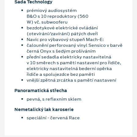
Sada Technology
prémiový audiosystém
B&O s 10 reproduktory (560
W) vč. subwooferu
bezdotykové elektrické ovládání
(otevírání/zavírání) pátých dveří
Navíc pro výbavový stupeň Mach-E:
čalounění perforovaný vinyl Sensico v barvě
černá Onyx s šedým prošíváním
přední sedadla elektricky nastavitelná
v 10 směrech s pamětí nastavení pro řidiče,
elektricky nastavitelná bederní opěrka
řidiče a spolujezdce bez paměti
vnější zpětná zrcátka s pamětí nastavení
Panoramatická střecha
pevná, s reflexním sklem
Nemetalický lak karoserie
speciální - červená Race