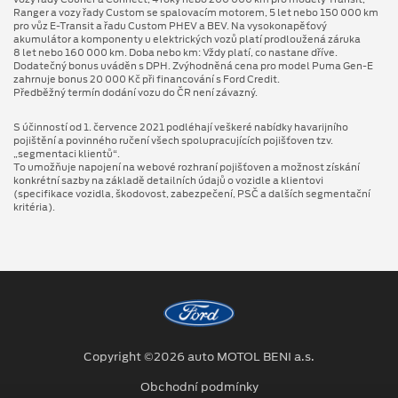
Ranger a vozy řady Custom se spalovacím motorem, 5 let nebo 150 000 km
pro vůz E-Transit a řadu Custom PHEV a BEV. Na vysokonapěťový
akumulátor a komponenty u elektrických vozů platí prodloužená záruka
8 let nebo 160 000 km. Doba nebo km: Vždy platí, co nastane dříve.
Dodatečný bonus uváděn s DPH. Zvýhodněná cena pro model Puma Gen⁠-⁠E
zahrnuje bonus 20 000 Kč při financování s Ford Credit.
Předběžný termín dodání vozu do ČR není závazný.
S účinností od 1. července 2021 podléhají veškeré nabídky havarijního
pojištění a povinného ručení všech spolupracujících pojišťoven tzv.
„segmentaci klientů“.
To umožňuje napojení na webové rozhraní pojišťoven a možnost získání
konkrétní sazby na základě detailních údajů o vozidle a klientovi
(specifikace vozidla, škodovost, zabezpečení, PSČ a dalších segmentační
kritéria).
Copyright ©2026 auto MOTOL BENI a.s.
Obchodní podmínky