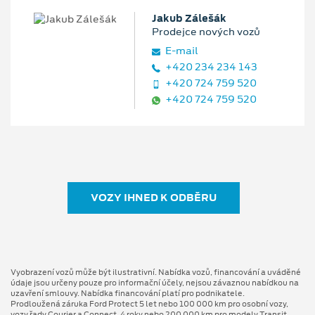
Jakub Zálešák
Prodejce nových vozů
E‑mail
+420 234 234 143
+420 724 759 520
+420 724 759 520
VOZY IHNED K ODBĚRU
Vyobrazení vozů může být ilustrativní. Nabídka vozů, financování a uváděné
údaje jsou určeny pouze pro informační účely, nejsou závaznou nabídkou na
uzavření smlouvy. Nabídka financování platí pro podnikatele.
Prodloužená záruka Ford Protect 5 let nebo 100 000 km pro osobní vozy,
vozy řady Courier a Connect, 4 roky nebo 200 000 km pro modely Transit,