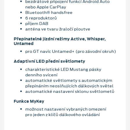
bezdrátové připojení funkcí Android Auto
nebo Apple CarPlay
Bluetooth® handsfree
6 reproduktorů
příjem DAB
anténa ve tvaru žraločí ploutve
Přepínatelné jízdní režimy Active, Whisper,
Untamed
pro GT navíc Untamed+ (pro závodní okruh)
Adaptivní LED přední světlomety
charakteristické LED Mustang pásky
denního svícení
automatické světlomety s automatickým
přepínáním neoslňujících dálkových světel
automatické nastavení sklonu světlometů
Funkce MyKey
možnost nastavení vybraných omezení
pro jeden z klíčů dálkového ovládání