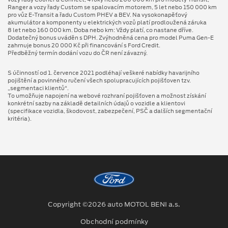
Ranger a vozy řady Custom se spalovacím motorem, 5 let nebo 150 000 km
pro vůz E-Transit a řadu Custom PHEV a BEV. Na vysokonapěťový
akumulátor a komponenty u elektrických vozů platí prodloužená záruka
8 let nebo 160 000 km. Doba nebo km: Vždy platí, co nastane dříve.
Dodatečný bonus uváděn s DPH. Zvýhodněná cena pro model Puma Gen⁠-⁠E
zahrnuje bonus 20 000 Kč při financování s Ford Credit.
Předběžný termín dodání vozu do ČR není závazný.
S účinností od 1. července 2021 podléhají veškeré nabídky havarijního
pojištění a povinného ručení všech spolupracujících pojišťoven tzv.
„segmentaci klientů“.
To umožňuje napojení na webové rozhraní pojišťoven a možnost získání
konkrétní sazby na základě detailních údajů o vozidle a klientovi
(specifikace vozidla, škodovost, zabezpečení, PSČ a dalších segmentační
kritéria).
Copyright ©2026 auto MOTOL BENI a.s.
Obchodní podmínky