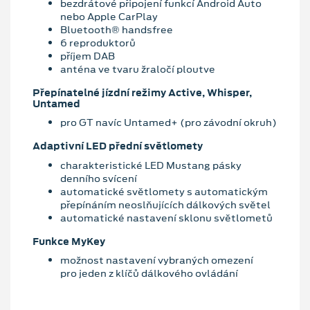
bezdrátové připojení funkcí Android Auto
nebo Apple CarPlay
Bluetooth® handsfree
6 reproduktorů
příjem DAB
anténa ve tvaru žraločí ploutve
Přepínatelné jízdní režimy Active, Whisper,
Untamed
pro GT navíc Untamed+ (pro závodní okruh)
Adaptivní LED přední světlomety
charakteristické LED Mustang pásky
denního svícení
automatické světlomety s automatickým
přepínáním neoslňujících dálkových světel
automatické nastavení sklonu světlometů
Funkce MyKey
možnost nastavení vybraných omezení
pro jeden z klíčů dálkového ovládání