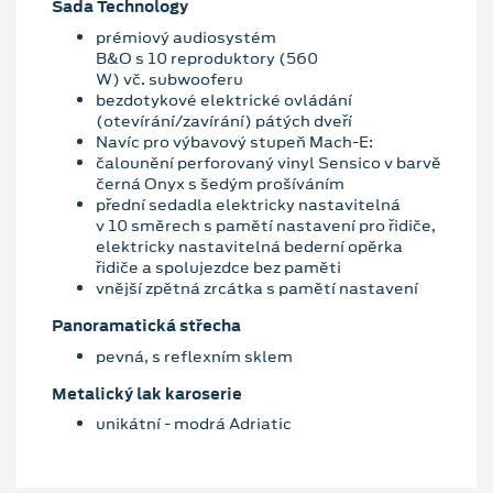
Sada Technology
prémiový audiosystém
B&O s 10 reproduktory (560
W) vč. subwooferu
bezdotykové elektrické ovládání
(otevírání/zavírání) pátých dveří
Navíc pro výbavový stupeň Mach-E:
čalounění perforovaný vinyl Sensico v barvě
černá Onyx s šedým prošíváním
přední sedadla elektricky nastavitelná
v 10 směrech s pamětí nastavení pro řidiče,
elektricky nastavitelná bederní opěrka
řidiče a spolujezdce bez paměti
vnější zpětná zrcátka s pamětí nastavení
Panoramatická střecha
pevná, s reflexním sklem
Metalický lak karoserie
unikátní - modrá Adriatic