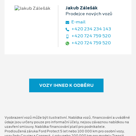
Jakub Zálešák
Prodejce nových vozů
E‑mail
+420 234 234 143
+420 724 759 520
+420 724 759 520
VOZY IHNED K ODBĚRU
Vyobrazení vozů může být ilustrativní. Nabídka vozů, financování a uváděné
údaje jsou určeny pouze pro informační účely, nejsou závaznou nabídkou na
uzavření smlouvy. Nabídka financování platí pro podnikatele.
Prodloužená záruka Ford Protect 5 let nebo 100 000 km pro osobní vozy,
vozy řady Courier a Connect, 4 roky nebo 200 000 km pro modely Transit,