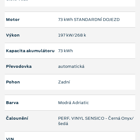
Motor
73 kWh STANDARDNÍ DOJEZD
Výkon
197 kW/268 k
Kapacita akumulátoru
73 kWh
Převodovka
automatická
Pohon
Zadní
Barva
Modrá Adriatic
Čalounění
PERF. VINYL SENSICO - Černá Onyx/
šedá
VIN