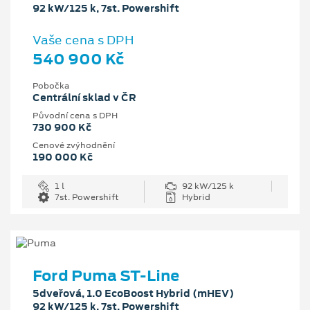
92 kW/125 k, 7st. Powershift
Vaše cena s DPH
540 900 Kč
Pobočka
Centrální sklad v ČR
Původní cena s DPH
730 900 Kč
Cenové zvýhodnění
190 000 Kč
1 l
92 kW/125 k
7st. Powershift
Hybrid
Ford Puma ST-Line
5dveřová, 1.0 EcoBoost Hybrid (mHEV)
92 kW/125 k, 7st. Powershift