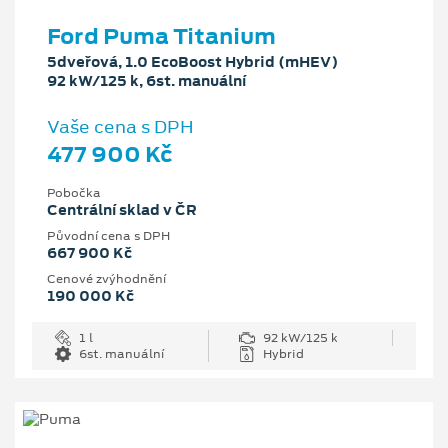
Ford Puma Titanium
5dveřová, 1.0 EcoBoost Hybrid (mHEV)
92 kW/125 k, 6st. manuální
Vaše cena s DPH
477 900 Kč
Pobočka
Centrální sklad v ČR
Původní cena s DPH
667 900 Kč
Cenové zvýhodnění
190 000 Kč
1 l
92 kW/125 k
6st. manuální
Hybrid