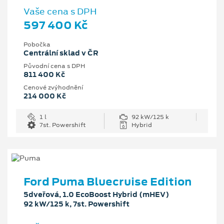
Vaše cena s DPH
597 400 Kč
Pobočka
Centrální sklad v ČR
Původní cena s DPH
811 400 Kč
Cenové zvýhodnění
214 000 Kč
1 l
92 kW/125 k
7st. Powershift
Hybrid
Ford Puma Bluecruise Edition
5dveřová, 1.0 EcoBoost Hybrid (mHEV)
92 kW/125 k, 7st. Powershift