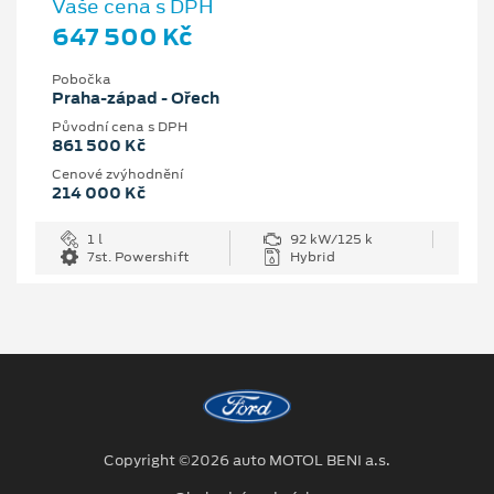
Vaše cena s DPH
647 500 Kč
Pobočka
Praha-západ - Ořech
Původní cena s DPH
861 500 Kč
Cenové zvýhodnění
214 000 Kč
1 l
92 kW/125 k
7st. Powershift
Hybrid
Copyright ©2026 auto MOTOL BENI a.s.