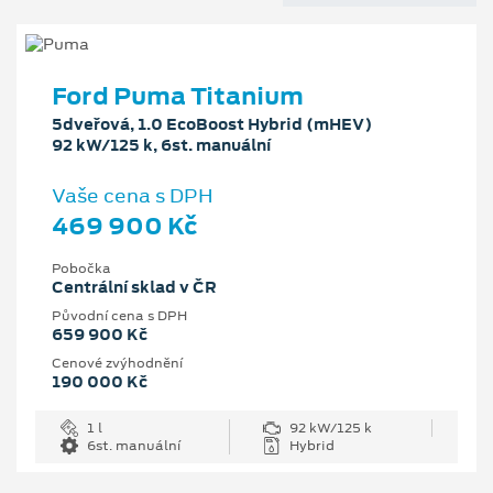
Ford Puma Titanium
5dveřová, 1.0 EcoBoost Hybrid (mHEV)
92 kW/125 k, 6st. manuální
Vaše cena s DPH
469 900 Kč
Pobočka
Centrální sklad v ČR
Původní cena s DPH
659 900 Kč
Cenové zvýhodnění
190 000 Kč
1 l
92 kW/125 k
6st. manuální
Hybrid