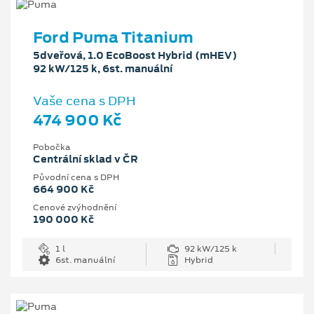
Ford Puma Titanium
5dveřová, 1.0 EcoBoost Hybrid (mHEV)
92 kW/125 k, 6st. manuální
Vaše cena s DPH
474 900 Kč
Pobočka
Centrální sklad v ČR
Původní cena s DPH
664 900 Kč
Cenové zvýhodnění
190 000 Kč
1 l
92 kW/125 k
6st. manuální
Hybrid