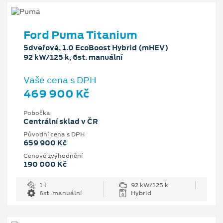
Ford Puma Titanium
5dveřová, 1.0 EcoBoost Hybrid (mHEV)
92 kW/125 k, 6st. manuální
Vaše cena s DPH
469 900 Kč
Pobočka
Centrální sklad v ČR
Původní cena s DPH
659 900 Kč
Cenové zvýhodnění
190 000 Kč
1 l
92 kW/125 k
6st. manuální
Hybrid