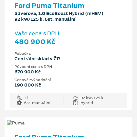
Ford Puma Titanium
5dveřová, 1.0 EcoBoost Hybrid (mHEV)
92 kW/125 k, 6st. manuální
Vaše cena s DPH
480 900 Kč
Pobočka
Centrální sklad v ČR
Původní cena s DPH
670 900 Kč
Cenové zvýhodnění
190 000 Kč
1 l
92 kW/125 k
6st. manuální
Hybrid