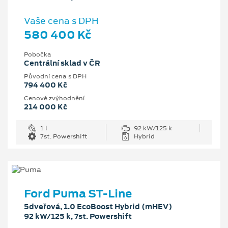
Vaše cena s DPH
580 400 Kč
Pobočka
Centrální sklad v ČR
Původní cena s DPH
794 400 Kč
Cenové zvýhodnění
214 000 Kč
1 l
92 kW/125 k
7st. Powershift
Hybrid
Ford Puma ST-Line
5dveřová, 1.0 EcoBoost Hybrid (mHEV)
92 kW/125 k, 7st. Powershift