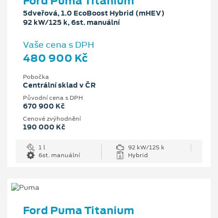
Ford Puma Titanium
5dveřová, 1.0 EcoBoost Hybrid (mHEV)
92 kW/125 k, 6st. manuální
Vaše cena s DPH
480 900 Kč
Pobočka
Centrální sklad v ČR
Původní cena s DPH
670 900 Kč
Cenové zvýhodnění
190 000 Kč
1 l
92 kW/125 k
6st. manuální
Hybrid
Ford Puma Titanium