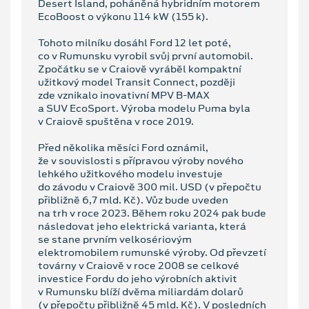
Desert Island, poháněná hybridním motorem
EcoBoost o výkonu 114 kW (155 k).
Tohoto milníku dosáhl Ford 12 let poté,
co v Rumunsku vyrobil svůj první automobil.
Zpočátku se v Craiově vyráběl kompaktní
užitkový model Transit Connect, později
zde vznikalo inovativní MPV B-MAX
a SUV EcoSport. Výroba modelu Puma byla
v Craiově spuštěna v roce 2019.
Před několika měsíci Ford oznámil,
že v souvislosti s přípravou výroby nového
lehkého užitkového modelu investuje
do závodu v Craiově 300 mil. USD (v přepočtu
přibližně 6,7 mld. Kč). Vůz bude uveden
na trh v roce 2023. Během roku 2024 pak bude
následovat jeho elektrická varianta, která
se stane prvním velkosériovým
elektromobilem rumunské výroby. Od převzetí
továrny v Craiově v roce 2008 se celkové
investice Fordu do jeho výrobních aktivit
v Rumunsku blíží dvěma miliardám dolarů
(v přepočtu přibližně 45 mld. Kč). V posledních