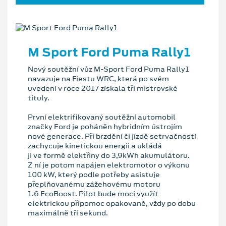
M Sport Ford Puma Rally1
Nový soutěžní vůz M-Sport Ford Puma Rally1
navazuje na Fiestu WRC, která po svém
uvedení v roce 2017 získala tři mistrovské
tituly.
První elektrifikovaný soutěžní automobil
značky Ford je poháněn hybridním ústrojím
nové generace. Při brzdění či jízdě setrvačností
zachycuje kinetickou energii a ukládá
ji ve formě elektřiny do 3,9kWh akumulátoru.
Z ní je potom napájen elektromotor o výkonu
100 kW, který podle potřeby asistuje
přeplňovanému zážehovému motoru
1.6 EcoBoost. Pilot bude moci využít
elektrickou přípomoc opakovaně, vždy po dobu
maximálně tří sekund.