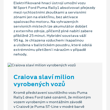
Elektrifikované hnací ústrojí umožní vozu
M Sport Ford Puma Rally1 absolvovat přejezdy
mezi rychlostními zkouškami a servisními
zónami jen na elektřinu, bez aktivace
spalovacího motoru. Na vyhrazených
servisních místech lze akumulátor dobíjet
z externího zdroje, přičemž plné nabití zabere
přibližně 25 minut. Hybridní soustava váží
95 kg. Je chlazena vzduchem i kapalinou
a uložena v balistickém pouzdru, které odolá
extrémnímu přetížení i nárazům v případě
nehody.
Craiova slaví milion
vyrobených vozů
Kromě představení soutěžního vozu Puma
Rally1 dnes Ford také oznámil, že miliontým
vozem vyrobeným v montážním závodě
v Craiově je Puma ST-Line v modré barvě