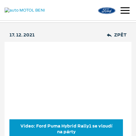
17. 12. 2021
ZPĚT
Ford slaví milion
vyrobených vozů
v Craiově novým
filmem
Video: Ford Puma Hybrid Rally1 se vloudí
na párty