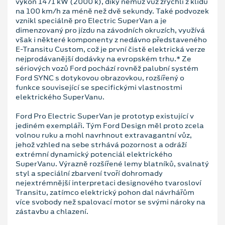
výkon 1471 kW (2000 k), díky němuž vůz zrychlí z klidu
na 100 km/h za méně než dvě sekundy. Také podvozek
vznikl speciálně pro Electric SuperVan a je
dimenzovaný pro jízdu na závodních okruzích, využívá
však i některé komponenty z nedávno představeného
E-Transitu Custom, což je první čistě elektrická verze
nejprodávanější dodávky na evropském trhu.* Ze
sériových vozů Ford pochází rovněž palubní systém
Ford SYNC s dotykovou obrazovkou, rozšířený o
funkce související se specifickými vlastnostmi
elektrického SuperVanu.
Ford Pro Electric SuperVan je prototyp existující v
jediném exempláři. Tým Ford Design měl proto zcela
volnou ruku a mohl navrhnout extravagantní vůz,
jehož vzhled na sebe strhává pozornost a odráží
extrémní dynamický potenciál elektrického
SuperVanu. Výrazně rozšířené lemy blatníků, svalnatý
styl a speciální zbarvení tvoří dohromady
nejextrémnější interpretaci designového tvarosloví
Transitu, zatímco elektrický pohon dal návrhářům
více svobody než spalovací motor se svými nároky na
zástavbu a chlazení.