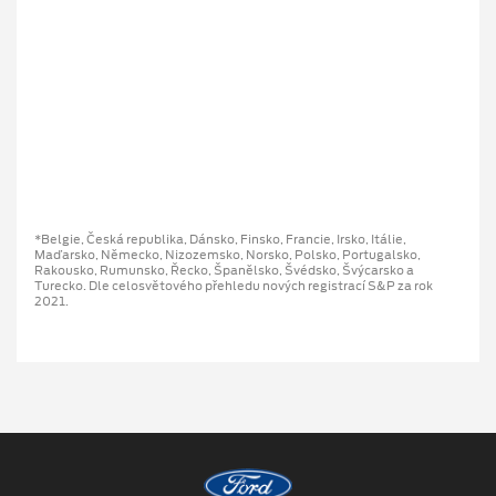
*Belgie, Česká republika, Dánsko, Finsko, Francie, Irsko, Itálie,
Maďarsko, Německo, Nizozemsko, Norsko, Polsko, Portugalsko,
Rakousko, Rumunsko, Řecko, Španělsko, Švédsko, Švýcarsko a
Turecko. Dle celosvětového přehledu nových registrací S&P za rok
2021.