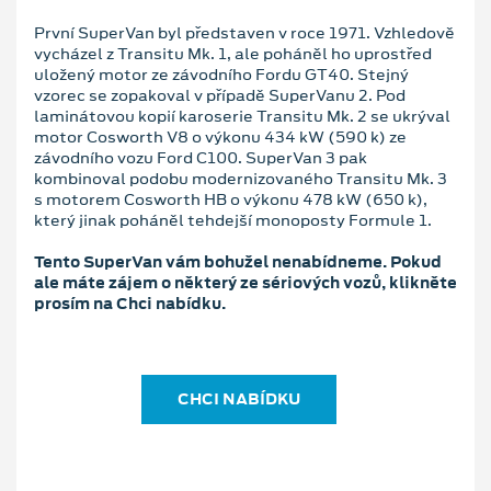
První SuperVan byl představen v roce 1971. Vzhledově
vycházel z Transitu Mk. 1, ale poháněl ho uprostřed
uložený motor ze závodního Fordu GT40. Stejný
vzorec se zopakoval v případě SuperVanu 2. Pod
laminátovou kopií karoserie Transitu Mk. 2 se ukrýval
motor Cosworth V8 o výkonu 434 kW (590 k) ze
závodního vozu Ford C100. SuperVan 3 pak
kombinoval podobu modernizovaného Transitu Mk. 3
s motorem Cosworth HB o výkonu 478 kW (650 k),
který jinak poháněl tehdejší monoposty Formule 1.
Tento SuperVan vám bohužel nenabídneme. Pokud
ale máte zájem o některý ze sériových vozů, klikněte
prosím na Chci nabídku.
CHCI NABÍDKU