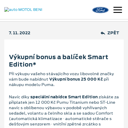
7. 11. 2022
ZPĚT
Výkupní bonus a balíček Smart
Edition*
Při výkupu vašeho stávajícího vozu libovolné značky
vám bude nabídnut
Výkupní bonus 25 000 Kč
při
nákupu modelu Puma.
Navíc díky
speciální nabídce Smart Edition
získáte za
příplatek jen 12 000 Kč Pumu Titanium nebo ST-Line
navíc s oblíbenou výbavou v podobě vyhřívaných
sedadel, volantu a čelního skla a se sadou Comfort
(automatická klimatizace · automatické stěrače s
dešťovým senzorem · vnitřní zpětné zrcátko s