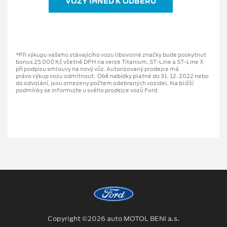
VOZY IHNED K ODBĚRU
*Při výkupu vašeho stávajícího vozu libovolné značky bude poskytnut
bonus 25 000 Kč včetně DPH na verze Titanium, ST-Line a ST-Line X
při podpisu smlouvy na nový vůz. Autorizovaný prodejce má
právo výkup vozu odmítnout. Obě nabídky platné do 31. 12. 2022 nebo
do odvolání, jsou omezeny počtem odebraných vozidel. Na bližší
podmínky se informujte u svého prodejce vozů Ford.
Copyright ©2026 auto MOTOL BENI a.s.