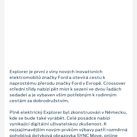
Explorer je první z vlny nových inovativních
elektromobilů značky Ford a otevírá cestu k
naprostému přerodu značky Ford v Evropě. Crossover
střední třídy nabízí pět míst k sezení ve dvou řadách
sedadel a je vybaven vším potřebným k rodinným
cestám za dobrodružstvím.
Plně elektrický Explorer byl zkonstruován v Německu,
kde se bude také vyrábět. Celé posádce nabízí
vynikající digitální uživatelskou zkušenost. K
nejzajímavějším novým prvkům výbavy patří rozměrná
pohyblivá dotyková obrazovka SYNC Move, online