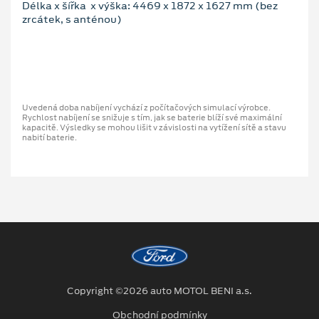
Délka x šířka x výška: 4469 x 1872 x 1627 mm (bez
zrcátek, s anténou)
Uvedená doba nabíjení vychází z počítačových simulací výrobce.
Rychlost nabíjení se snižuje s tím, jak se baterie blíží své maximální
kapacitě. Výsledky se mohou lišit v závislosti na vytížení sítě a stavu
nabití baterie.
Copyright ©2026 auto MOTOL BENI a.s.
Obchodní podmínky