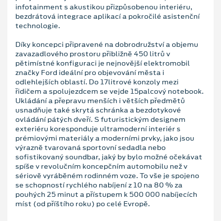
infotainment s akustikou přizpůsobenou interiéru,
bezdrátová integrace aplikací a pokročilé asistenční
technologie.
Díky koncepci připravené na dobrodružství a objemu
zavazadlového prostoru přibližně 450 litrů v
pětimístné konfiguraci je nejnovější elektromobil
značky Ford ideální pro objevování města i
odlehlejších oblastí. Do 17litrové konzoly mezi
řidičem a spolujezdcem se vejde 15palcový notebook.
Ukládání a přepravu menších i větších předmětů
usnadňuje také skrytá schránka a bezdotykové
ovládání pátých dveří. S futuristickým designem
exteriéru koresponduje ultramoderní interiér s
prémiovými materiály a moderními prvky, jako jsou
výrazně tvarovaná sportovní sedadla nebo
sofistikovaný soundbar, jaký by bylo možné očekávat
spíše v revolučním koncepčním automobilu než v
sériově vyráběném rodinném voze. To vše je spojeno
se schopností rychlého nabíjení z 10 na 80 % za
pouhých 25 minut a přístupem k 500 000 nabíjecích
míst (od příštího roku) po celé Evropě.