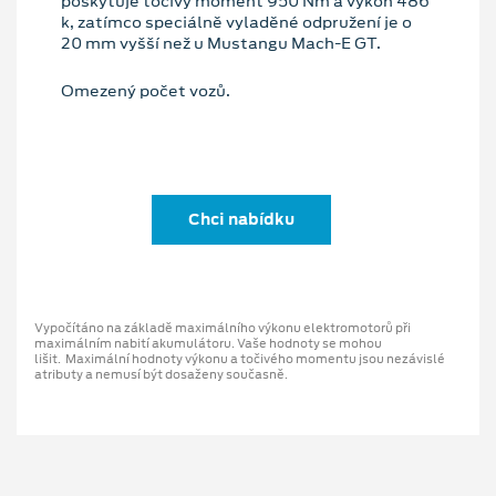
poskytuje točivý moment 950 Nm a výkon 486
k, zatímco speciálně vyladěné odpružení je o
20 mm vyšší než u Mustangu Mach-E GT.
Omezený počet vozů.
Chci nabídku
Vypočítáno na základě maximálního výkonu elektromotorů při
maximálním nabití akumulátoru. Vaše hodnoty se mohou
lišit. Maximální hodnoty výkonu a točivého momentu jsou nezávislé
atributy a nemusí být dosaženy současně.