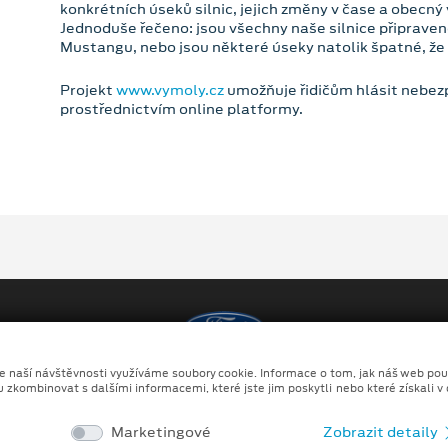
konkrétních úseků silnic, jejich změny v čase a obecný v
Jednoduše řečeno: jsou všechny naše silnice připravené n
Mustangu, nebo jsou některé úseky natolik špatné, že j
Projekt
www.vymoly.cz
umožňuje řidičům hlásit nebez
prostřednictvím online platformy.
ze naší návštěvnosti využíváme soubory cookie. Informace o tom, jak náš web pou
Copyright ©2026 auto MOTOL BENI a.s.
u zkombinovat s dalšími informacemi, které jste jim poskytli nebo které získali v
y
Prohlášení o zpracování údajů konečných zákazníků
Ka
Marketingové
Zobrazit detaily