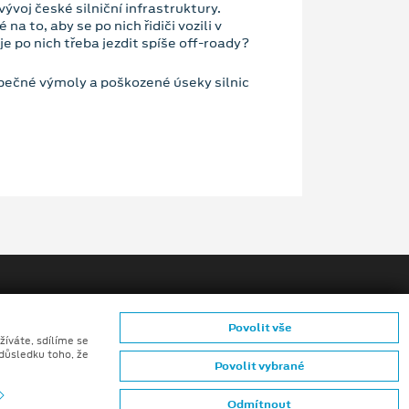
ývoj české silniční infrastruktury.
a to, aby se po nich řidiči vozili v
e po nich třeba jezdit spíše off-roady?
pečné výmoly a poškozené úseky silnic
Povolit vše
žíváte, sdílíme se
 důsledku toho, že
Povolit vybrané
riéra
Projekty
Odmítnout