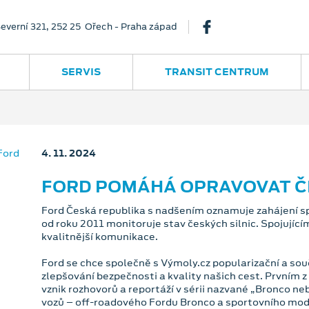
everní 321, 252 25 Ořech - Praha západ
SERVIS
TRANSIT CENTRUM
4. 11. 2024
FORD POMÁHÁ OPRAVOVAT ČE
Ford Česká republika s nadšením oznamuje zahájení sp
od roku 2011 monitoruje stav českých silnic. Spojujíc
kvalitnější komunikace.
Ford se chce společně s Výmoly.cz popularizační a so
zlepšování bezpečnosti a kvality našich cest. Prvním z
vznik rozhovorů a reportáží v sérii nazvané „Bronco n
vozů – off-roadového Fordu Bronco a sportovního mo