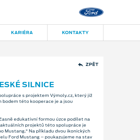
KARIÉRA
KONTAKTY
ZPĚT
SKÉ SILNICE
olupráce s projektem Výmoly.cz, který již
ím bodem této kooperace je a jsou
učasně edukativní formou úzce podílet na
 aktuálních projektů této spolupráce je
ebo Mustang.“ Na příkladu dvou ikonických
delu Ford Mustang – poukazujeme na stav