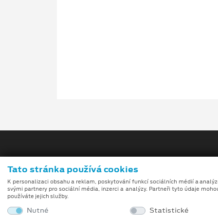
Tato stránka používá cookies
K personalizaci obsahu a reklam, poskytování funkcí sociálních médií a analý
svými partnery pro sociální média, inzerci a analýzy. Partneři tyto údaje moho
Obchodní podmínk
používáte jejich služby.
Nutné
Statistické
Při tvorbě videí a obrázků na tomto webu je využívá