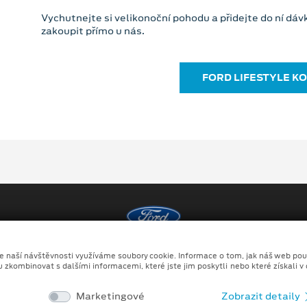
Vychutnejte si velikonoční pohodu a přidejte do ní dá
zakoupit přímo u nás.
FORD LIFESTYLE K
Copyright ©2026 auto MOTOL BENI a.s.
ze naší návštěvnosti využíváme soubory cookie. Informace o tom, jak náš web pou
u zkombinovat s dalšími informacemi, které jste jim poskytli nebo které získali v
y
Prohlášení o zpracování údajů konečných zákazníků
Ka
Marketingové
Zobrazit detaily
no kombinace tradičních fotografií či videí, počítačem generovaných sní