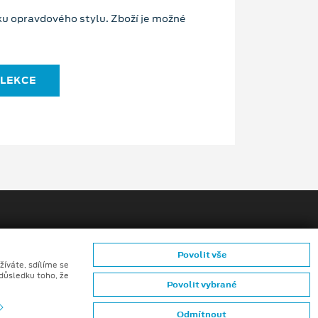
vku opravdového stylu. Zboží je možné
OLEKCE
Povolit vše
žíváte, sdílíme se
 důsledku toho, že
riéra
Projekty
Povolit vybrané
mků (CGI) z digitálních modelů vozidel a generativní
Odmítnout