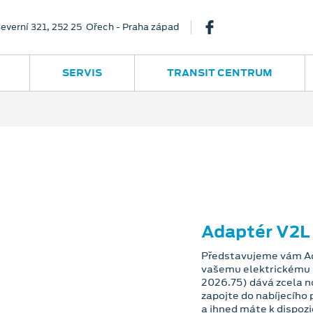
everní 321, 252 25 Ořech - Praha západ
SERVIS
TRANSIT CENTRUM
Adaptér V2L
Představujeme vám Ad
vašemu elektrickému 
2026.75) dává zcela n
zapojte do nabíjecího
a ihned máte k dispozi