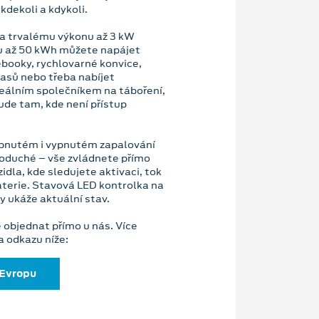
kdekoli a kdykoli.
 a trvalému výkonu až 3 kW
u až 50 kWh můžete napájet
ebooky, rychlovarné konvice,
lasů nebo třeba nabíjet
deálním společníkem na táboření,
ude tam, kde není přístup
apnutém i vypnutém zapalování
dnoduché – vše zvládnete přímo
idla, kde sledujete aktivaci, tok
baterie. Stavová LED kontrolka na
y ukáže aktuální stav.
 objednat přímo u nás. Více
a odkazu níže:
 Evropu