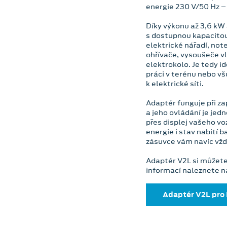
energie 230 V/50 Hz – 
Díky výkonu až 3,6 kW
s dostupnou kapacito
elektrické nářadí, not
ohřívače, vysoušeče v
elektrokolo. Je tedy i
práci v terénu nebo vš
k elektrické síti.
Adaptér funguje při z
a jeho ovládání je je
přes displej vašeho voz
energie i stav nabití 
zásuvce vám navíc vžd
Adaptér V2L si můžete
informací naleznete n
Adaptér V2L pro