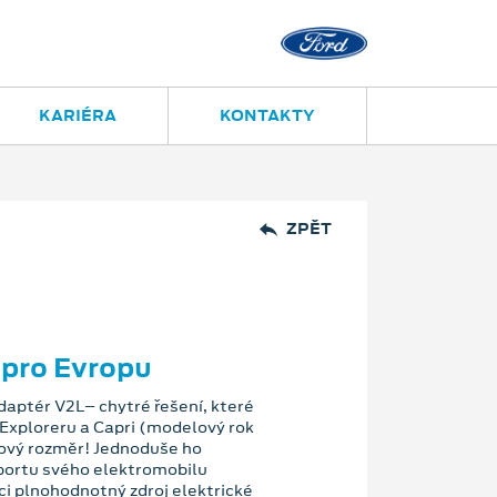
KARIÉRA
KONTAKTY
ZPĚT
 pro Evropu
aptér V2L– chytré řešení, které
Exploreru a Capri (modelový rok
ový rozměr! Jednoduše ho
 portu svého elektromobilu
ci plnohodnotný zdroj elektrické