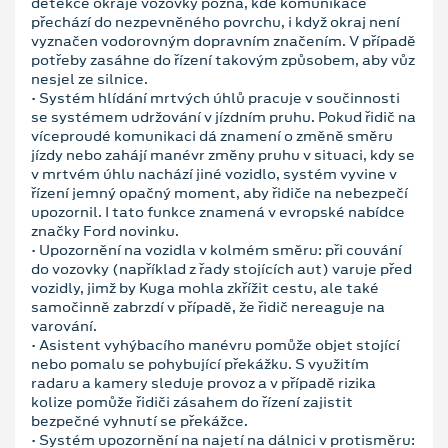
detekce okraje vozovky pozná, kde komunikace
přechází do nezpevněného povrchu, i když okraj není
vyznačen vodorovným dopravním značením. V případě
potřeby zasáhne do řízení takovým způsobem, aby vůz
nesjel ze silnice.
• Systém hlídání mrtvých úhlů pracuje v součinnosti
se systémem udržování v jízdním pruhu. Pokud řidič na
víceproudé komunikaci dá znamení o změně směru
jízdy nebo zahájí manévr změny pruhu v situaci, kdy se
v mrtvém úhlu nachází jiné vozidlo, systém vyvine v
řízení jemný opačný moment, aby řidiče na nebezpečí
upozornil. I tato funkce znamená v evropské nabídce
značky Ford novinku.
• Upozornění na vozidla v kolmém směru: při couvání
do vozovky (například z řady stojících aut) varuje před
vozidly, jimž by Kuga mohla zkřížit cestu, ale také
samočinně zabrzdí v případě, že řidič nereaguje na
varování.
• Asistent vyhýbacího manévru pomůže objet stojící
nebo pomalu se pohybující překážku. S využitím
radaru a kamery sleduje provoz a v případě rizika
kolize pomůže řidiči zásahem do řízení zajistit
bezpečné vyhnutí se překážce.
• Systém upozornění na najetí na dálnici v protisměru: