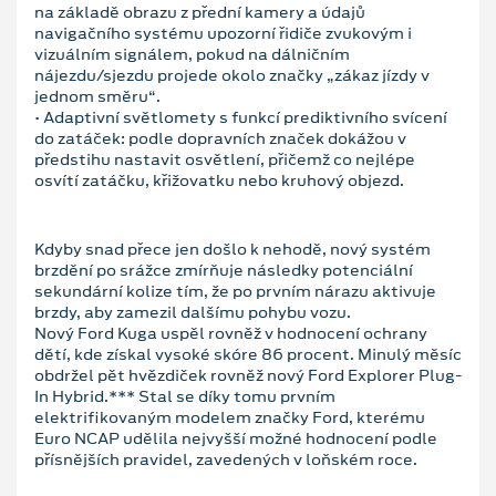
na základě obrazu z přední kamery a údajů
navigačního systému upozorní řidiče zvukovým i
vizuálním signálem, pokud na dálničním
nájezdu/sjezdu projede okolo značky „zákaz jízdy v
jednom směru“.
• Adaptivní světlomety s funkcí prediktivního svícení
do zatáček: podle dopravních značek dokážou v
předstihu nastavit osvětlení, přičemž co nejlépe
osvítí zatáčku, křižovatku nebo kruhový objezd.
Kdyby snad přece jen došlo k nehodě, nový systém
brzdění po srážce zmírňuje následky potenciální
sekundární kolize tím, že po prvním nárazu aktivuje
brzdy, aby zamezil dalšímu pohybu vozu.
Nový Ford Kuga uspěl rovněž v hodnocení ochrany
dětí, kde získal vysoké skóre 86 procent. Minulý měsíc
obdržel pět hvězdiček rovněž nový Ford Explorer Plug-
In Hybrid.*** Stal se díky tomu prvním
elektrifikovaným modelem značky Ford, kterému
Euro NCAP udělila nejvyšší možné hodnocení podle
přísnějších pravidel, zavedených v loňském roce.