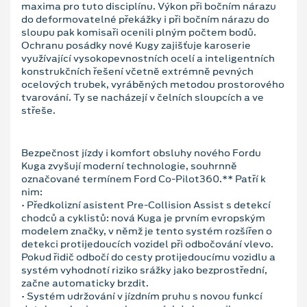
maxima pro tuto disciplínu. Výkon při bočním nárazu
do deformovatelné překážky i při bočním nárazu do
sloupu pak komisaři ocenili plným počtem bodů.
Ochranu posádky nové Kugy zajišťuje karoserie
využívající vysokopevnostních ocelí a inteligentních
konstrukčních řešení včetně extrémně pevných
ocelových trubek, vyráběných metodou prostorového
tvarování. Ty se nacházejí v čelních sloupcích a ve
střeše.
Bezpečnost jízdy i komfort obsluhy nového Fordu
Kuga zvyšují moderní technologie, souhrnně
označované termínem Ford Co-Pilot360.** Patří k
nim:
• Předkolizní asistent Pre-Collision Assist s detekcí
chodců a cyklistů: nová Kuga je prvním evropským
modelem značky, v němž je tento systém rozšířen o
detekci protijedoucích vozidel při odbočování vlevo.
Pokud řidič odbočí do cesty protijedoucímu vozidlu a
systém vyhodnotí riziko srážky jako bezprostřední,
začne automaticky brzdit.
• Systém udržování v jízdním pruhu s novou funkcí