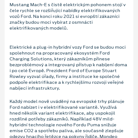
Mustang Mach-E s čistě elektrickým pohonem stojí v
čele rychle se rozšiřující nabídky elektrifikovaných
vozů Ford. Na konci roku 2021 si evropští zákazníci
značky budou moci vybírat z osmnácti
elektrifikovaných modelů.
Elektrické a plug-in hybridní vozy Ford se budou moci
spolehnout na propracovaný ekosystém Ford
Charging Solutions, který zákazníkům přinese
bezproblémový a integrovaný přístup k nabíjení doma
i po celé Evropě. Prezident Ford of Europe Stuart
Rowley vyzval úřady, firmy a instituce ke společné
podpoře elektrifikace a k rychlejšímu rozvoji veřejné
nabíjecí infrastruktury.
Každý model nově uváděný na evropské trhy plánuje
Ford nabízet i v elektrifikované variantě. Využívá
hned několik variant elektrifikace, aby uspokojil
rozdílné potřeby zákazníků. Například 48V mild-
hybridní technologie nového Fordu Puma snižuje
emise CO2 a spotřebu paliva, ale současně zlepšuje
odezvu hnacího řetězce na pokyny řidiče. Mondeo