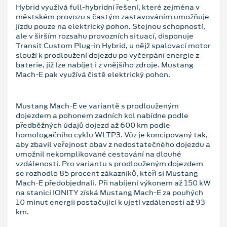
Hybrid využívá full-hybridní řešení, které zejména v
městském provozu s častým zastavováním umožňuje
jízdu pouze na elektrický pohon. Stejnou schopností,
ale v širším rozsahu provozních situací, disponuje
Transit Custom Plug-in Hybrid, u nějž spalovací motor
slouží k prodloužení dojezdu po vyčerpání energie z
baterie, již lze nabíjet i z vnějšího zdroje. Mustang
Mach-E pak využívá čistě elektrický pohon.
Mustang Mach-E ve variantě s prodlouženým
dojezdem a pohonem zadních kol nabídne podle
předběžných údajů dojezd až 600 km podle
homologačního cyklu WLTP3. Vůz je koncipovaný tak,
aby zbavil veřejnost obav z nedostatečného dojezdu a
umožnil nekomplikované cestování na dlouhé
vzdálenosti. Pro variantu s prodlouženým dojezdem
se rozhodlo 85 procent zákazníků, kteří si Mustang
Mach-E předobjednali. Při nabíjení výkonem až 150 kW
na stanici IONITY získá Mustang Mach-E za pouhých
10 minut energii postačující k ujetí vzdálenosti až 93
km.