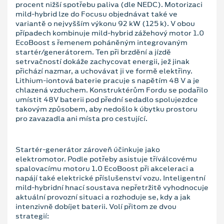
procent nižší spotřebu paliva (dle NEDC). Motorizaci
mild-hybrid lze do Focusu objednávat také ve
variantě o nejvyšším výkonu 92 kW (125 k). V obou
případech kombinuje mild-hybrid zážehový motor 1.0
EcoBoost s řemenem poháněným integrovaným
startér/generátorem. Ten při brzdění a jízdě
setrvačností dokáže zachycovat energii, jež jinak
přichází nazmar, a uchovávat ji ve formě elektřiny.
Lithium-iontová baterie pracuje s napětím 48 V a je
chlazená vzduchem. Konstruktérům Fordu se podařilo
umístit 48V baterii pod přední sedadlo spolujezdce
takovým způsobem, aby nedošlo k úbytku prostoru
pro zavazadla ani místa pro cestující.
Startér-generátor zároveň účinkuje jako
elektromotor. Podle potřeby asistuje tříválcovému
spalovacímu motoru 1.0 EcoBoost při akceleraci a
napájí také elektrické příslušenství vozu. Inteligentní
mild-hybridní hnací soustava nepřetržitě vyhodnocuje
aktuální provozní situaci a rozhoduje se, kdy a jak
intenzivně dobíjet baterii. Volí přitom ze dvou
strategií: