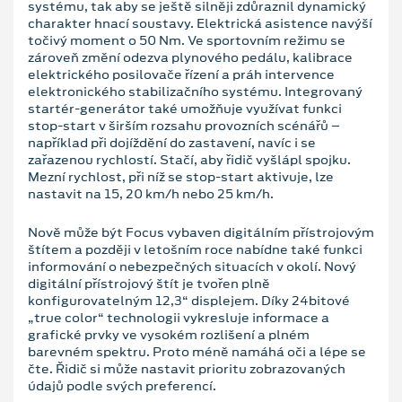
systému, tak aby se ještě silněji zdůraznil dynamický
charakter hnací soustavy. Elektrická asistence navýší
točivý moment o 50 Nm. Ve sportovním režimu se
zároveň změní odezva plynového pedálu, kalibrace
elektrického posilovače řízení a práh intervence
elektronického stabilizačního systému. Integrovaný
startér-generátor také umožňuje využívat funkci
stop-start v širším rozsahu provozních scénářů –
například při dojíždění do zastavení, navíc i se
zařazenou rychlostí. Stačí, aby řidič vyšlápl spojku.
Mezní rychlost, při níž se stop-start aktivuje, lze
nastavit na 15, 20 km/h nebo 25 km/h.
Nově může být Focus vybaven digitálním přístrojovým
štítem a později v letošním roce nabídne také funkci
informování o nebezpečných situacích v okolí. Nový
digitální přístrojový štít je tvořen plně
konfigurovatelným 12,3“ displejem. Díky 24bitové
„true color“ technologii vykresluje informace a
grafické prvky ve vysokém rozlišení a plném
barevném spektru. Proto méně namáhá oči a lépe se
čte. Řidič si může nastavit prioritu zobrazovaných
údajů podle svých preferencí.