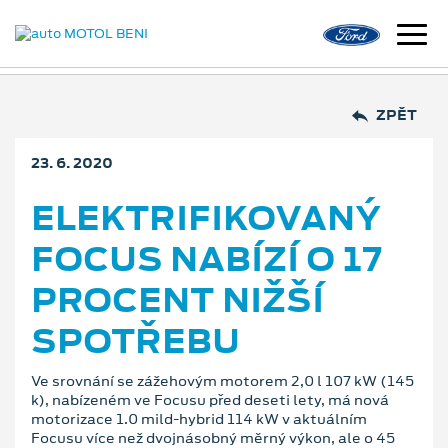
ZPĚT
23. 6. 2020
ELEKTRIFIKOVANÝ
FOCUS NABÍZÍ O 17
PROCENT NIŽŠÍ
SPOTŘEBU
Ve srovnání se zážehovým motorem 2,0 l 107 kW (145
k), nabízeném ve Focusu před deseti lety, má nová
motorizace 1.0 mild-hybrid 114 kW v aktuálním
Focusu více než dvojnásobný měrný výkon, ale o 45