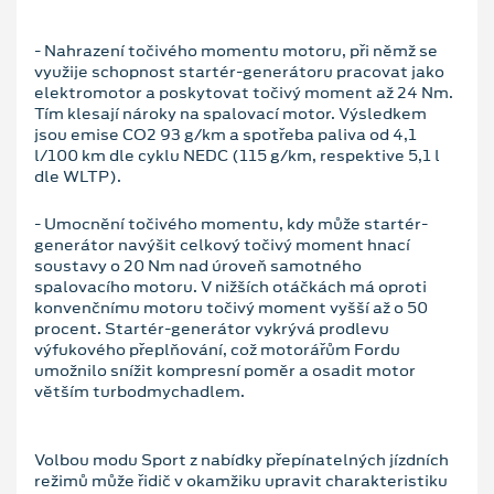
- Nahrazení točivého momentu motoru, při němž se
využije schopnost startér-generátoru pracovat jako
elektromotor a poskytovat točivý moment až 24 Nm.
Tím klesají nároky na spalovací motor. Výsledkem
jsou emise CO2 93 g/km a spotřeba paliva od 4,1
l/100 km dle cyklu NEDC (115 g/km, respektive 5,1 l
dle WLTP).
- Umocnění točivého momentu, kdy může startér-
generátor navýšit celkový točivý moment hnací
soustavy o 20 Nm nad úroveň samotného
spalovacího motoru. V nižších otáčkách má oproti
konvenčnímu motoru točivý moment vyšší až o 50
procent. Startér-generátor vykrývá prodlevu
výfukového přeplňování, což motorářům Fordu
umožnilo snížit kompresní poměr a osadit motor
větším turbodmychadlem.
Volbou modu Sport z nabídky přepínatelných jízdních
režimů může řidič v okamžiku upravit charakteristiku