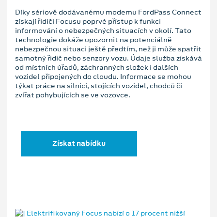
Díky sériově dodávanému modemu FordPass Connect
získají řidiči Focusu poprvé přístup k funkci
informování o nebezpečných situacích v okolí. Tato
technologie dokáže upozornit na potenciálně
nebezpečnou situaci ještě předtím, než ji může spatřit
samotný řidič nebo senzory vozu. Údaje služba získává
od místních úřadů, záchranných složek i dalších
vozidel připojených do cloudu. Informace se mohou
týkat práce na silnici, stojících vozidel, chodců či
zvířat pohybujících se ve vozovce.
Získat nabídku