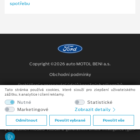
Copyright ©2026 auto MOTOL BENI a.s.
Obchodní podmínky
Prohlášení o zpracování údajů konečných zákazníků
Tato stránka používá cookies, které slouží pro zlepšení uživatelského
zážitku, k analytice i cílení reklamy.
Kariéra
Nutné
Statistické
Projekty
Marketingové
Zobrazit detaily
Při tvorbě videí a obrázků na tomto webu je využíváno kombinace
Odmítnout
Povolit vybrané
Povolit vše
tradičních fotografií či videí, počítačem generovaných snímků (CGI)
z digitálních modelů vozidel a generativní umělé inteligence (gen-
AI).