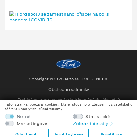
Copyright ©2026 auto MOTOL BENI a.s.
Obchodní podmínky
Prohlášení o zpracování údajů konečných zákazníků
Tato stránka používá cookies, které slouží pro zlepšení uživatelského
zážitku, k analytice i cílení reklamy.
Kariéra
Nutné
Statistické
Projekty
Marketingové
Zobrazit detaily
Při tvorbě videí a obrázků na tomto webu je využíváno kombinace
Odmítnout
Povolit vybrané
Povolit vše