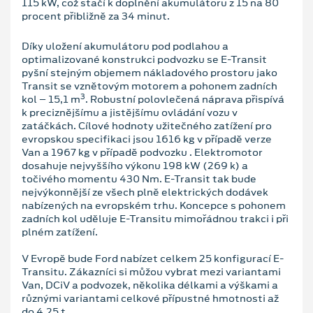
115 kW, což stačí k doplnění akumulátoru z 15 na 80
procent přibližně za 34 minut.
Díky uložení akumulátoru pod podlahou a
optimalizované konstrukci podvozku se E-Transit
pyšní stejným objemem nákladového prostoru jako
Transit se vznětovým motorem a pohonem zadních
3
kol – 15,1 m
. Robustní polovlečená náprava přispívá
k preciznějšímu a jistějšímu ovládání vozu v
zatáčkách. Cílové hodnoty užitečného zatížení pro
evropskou specifikaci jsou 1616 kg v případě verze
Van a 1967 kg v případě podvozku . Elektromotor
dosahuje nejvyššího výkonu 198 kW (269 k) a
točivého momentu 430 Nm. E-Transit tak bude
nejvýkonnější ze všech plně elektrických dodávek
nabízených na evropském trhu. Koncepce s pohonem
zadních kol uděluje E-Transitu mimořádnou trakci i při
plném zatížení.
V Evropě bude Ford nabízet celkem 25 konfigurací E-
Transitu. Zákazníci si můžou vybrat mezi variantami
Van, DCiV a podvozek, několika délkami a výškami a
různými variantami celkové přípustné hmotnosti až
do 4,25 t.