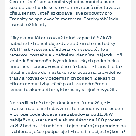
Center. Další konkurenční výhodou modelu bude
spolupráce Fordu se stovkami výrobců přestaveb a
příslušenství, kteří již dodávají své produkty pro
Transity se spalovacím motorem. Ford vyrábí řadu
Transit už 55 let,
Díky akumulátoru o využitelné kapacitě 67 kWh
nabídne E-Transit dojezd až 350 km dle metodiky
WLTP, jak vyplývá z předběžných výpočtů. To s
rezervou postačuje k běžnému dennímu nájezdu i při
zohlednění proměnlivých klimatických podmínek a
hmotnosti přepravovaného nákladu. E-Transit je tak
ideální volbou do městského provozu na pravidelné
trasy a rozvážky v bezemisních zónách. Zákazníci
přitom nemusí zbytečně platit za nadměrnou
kapacitu akumulátoru, kterou by stejně nevyužili.
Na rozdíl od některých konkurentů umožňuje E-
Transit nabíjení střídavým i stejnosměrným proudem.
V Evropě bude dodáván se zabudovanou 11,3kW
nabíječkou, která nabije akumulátor na 100 procent
za 8,2 hodiny. Při nabíjení stejnosměrným proudem na
rychlonabíječce podporuje E-Transit nabíjecí výkon až